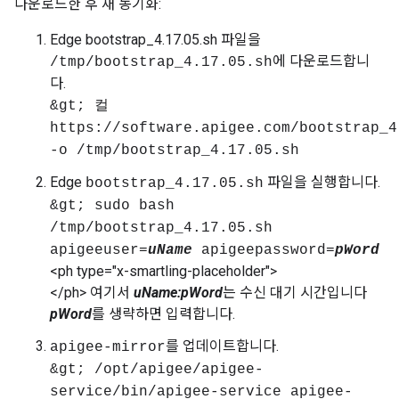
다운로드한 후 새 동기화:
Edge bootstrap_4.17.05.sh 파일을
에 다운로드합니
/tmp/bootstrap_4.17.05.sh
다.
&gt; 컬
https://software.apigee.com/bootstrap_4
-o /tmp/bootstrap_4.17.05.sh
Edge
파일을 실행합니다.
bootstrap_4.17.05.sh
&gt; sudo bash
/tmp/bootstrap_4.17.05.sh
apigeeuser=
uName
apigeepassword=
pWord
<ph type="x-smartling-placeholder">
</ph> 여기서
uName:pWord
는 수신 대기 시간입니다
pWord
를 생략하면 입력합니다.
를 업데이트합니다.
apigee-mirror
&gt; /opt/apigee/apigee-
service/bin/apigee-service apigee-