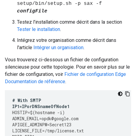
setup/bin/setup.sh -p sax -f
configFile
Testez l'installation comme décrit dans la section
Tester le installation
.
Intégrez votre organisation comme décrit dans
l'article
Intégrer un organisation
.
Vous trouverez ci-dessous un fichier de configuration
silencieuse pour cette topologie. Pour en savoir plus sur le
fichier de configuration, voir
Fichier de configuration Edge
Documentation de référence
.
#
With
SMTP
IP1
=
IPorDNSnameOfNode1
HOSTIP
=
$
(
hostname
-
i
)
ADMIN_EMAIL
=
opdk
@
google
.
com
APIGEE_ADMINPW
=
Secret123
LICENSE_FILE
=
/tmp/license.txt