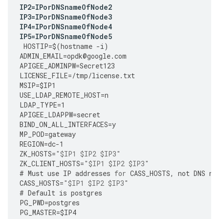
IP2
=
IPorDNSnameOfNode2
IP3
=
IPorDNSnameOfNode3
IP4
=
IPorDNSnameOfNode4
IP5
=
IPorDNSnameOfNode5
HOSTIP
=
$
(
hostname
-
i
)
ADMIN_EMAIL
=
opdk
@
google
.
com
APIGEE_ADMINPW
=
Secret123
LICENSE_FILE
=
/tmp/license.txt 
MSIP
=
$IP1
USE_LDAP_REMOTE_HOST
=
n
LDAP_TYPE
=
1
APIGEE_LDAPPW
=
secret
BIND_ON_ALL_INTERFACES
=
y
MP_POD
=
gateway
REGION
=
dc
-
1
ZK_HOSTS
=
"$IP1 $IP2 $IP3"
ZK_CLIENT_HOSTS
=
"$IP1 $IP2 $IP3"
#
Must
use
IP
addresses
for
CASS_HOSTS
,
not
DNS
na
CASS_HOSTS
=
"$IP1 $IP2 $IP3"
#
Default
is
postgres
PG_PWD
=
postgres
PG_MASTER
=
$IP4