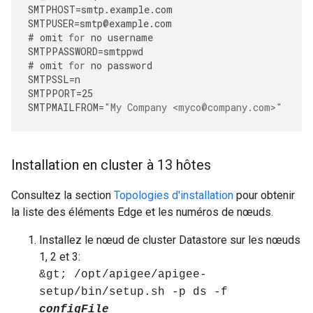
SMTPHOST
=
smtp
.
example
.
com
SMTPUSER
=
smtp
@
example
.
com
#
omit
for
no
username
SMTPPASSWORD
=
smtppwd
#
omit
for
no
password
SMTPSSL
=
n
SMTPPORT
=
25
SMTPMAILFROM
=
"My Company <myco@company.com>"
Installation en cluster à 13 hôtes
Consultez la section
Topologies d'installation
pour obtenir
la liste des éléments Edge et les numéros de nœuds.
Installez le nœud de cluster Datastore sur les nœuds
1, 2 et 3:
&gt; /opt/apigee/apigee-
setup/bin/setup.sh -p ds -f
configFile