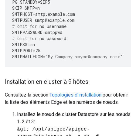
PG_STANDBY
=
$IP5
SKIP_SMTP
=
n
SMTPHOST
=
smtp
.
example
.
com
SMTPUSER
=
smtp
@
example
.
com
#
omit
for
no
username
SMTPPASSWORD
=
smtppwd
#
omit
for
no
password
SMTPSSL
=
n
SMTPPORT
=
25
SMTPMAILFROM
=
"My Company <myco@company.com>"
Installation en cluster à 9 hôtes
Consultez la section
Topologies d'installation
pour obtenir
la liste des éléments Edge et les numéros de nœuds.
Installez le nœud de cluster Datastore sur les nœuds
1, 2 et 3:
&gt; /opt/apigee/apigee-