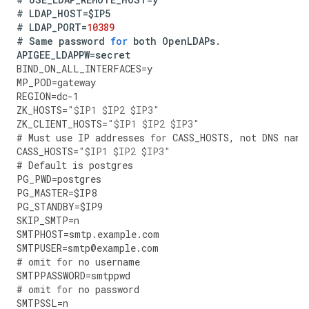
#
LDAP_HOST
=
$IP5
#
LDAP_PORT
=
10389
#
Same
password
for
both
OpenLDAPs
.
APIGEE_LDAPPW
=
secret
BIND_ON_ALL_INTERFACES
=
y
MP_POD
=
gateway
REGION
=
dc
-
1
ZK_HOSTS
=
"$IP1 $IP2 $IP3"
ZK_CLIENT_HOSTS
=
"$IP1 $IP2 $IP3"
#
Must
use
IP
addresses
for
CASS_HOSTS
,
not
DNS
name
CASS_HOSTS
=
"$IP1 $IP2 $IP3"
#
Default
is
postgres
PG_PWD
=
postgres
PG_MASTER
=
$IP8
PG_STANDBY
=
$IP9
SKIP_SMTP
=
n
SMTPHOST
=
smtp
.
example
.
com
SMTPUSER
=
smtp
@
example
.
com
#
omit
for
no
username
SMTPPASSWORD
=
smtppwd
#
omit
for
no
password
SMTPSSL
=
n