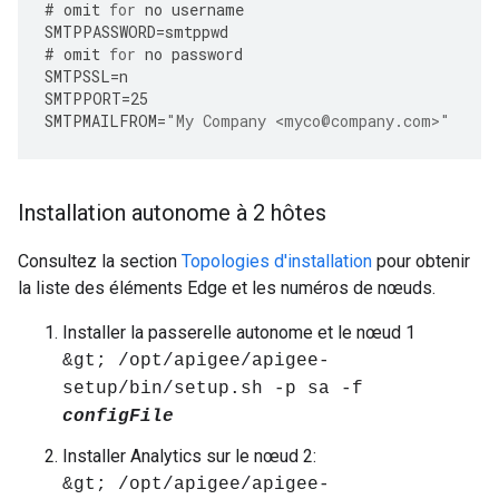
#
omit
for
no
username
SMTPPASSWORD
=
smtppwd
#
omit
for
no
password
SMTPSSL
=
n
SMTPPORT
=
25
SMTPMAILFROM
=
"My Company <myco@company.com>"
Installation autonome à 2 hôtes
Consultez la section
Topologies d'installation
pour obtenir
la liste des éléments Edge et les numéros de nœuds.
Installer la passerelle autonome et le nœud 1
&gt; /opt/apigee/apigee-
setup/bin/setup.sh -p sa -f
configFile
Installer Analytics sur le nœud 2:
&gt; /opt/apigee/apigee-