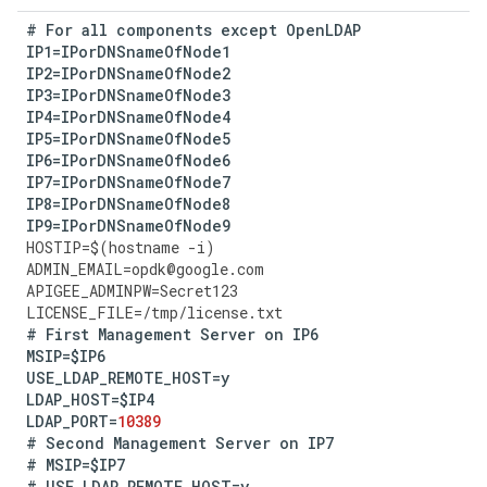
#
For
all
components
except
OpenLDAP
IP1
=
IPorDNSnameOfNode1
IP2
=
IPorDNSnameOfNode2
IP3
=
IPorDNSnameOfNode3
IP4
=
IPorDNSnameOfNode4
IP5
=
IPorDNSnameOfNode5
IP6
=
IPorDNSnameOfNode6
IP7
=
IPorDNSnameOfNode7
IP8
=
IPorDNSnameOfNode8
IP9
=
IPorDNSnameOfNode9
HOSTIP
=
$
(
hostname
-
i
)
ADMIN_EMAIL
=
opdk
@
google
.
com
APIGEE_ADMINPW
=
Secret123
LICENSE_FILE
=
/tmp/license.txt 
#
First
Management
Server
on
IP6
MSIP
=
$IP6
USE_LDAP_REMOTE_HOST
=
y
LDAP_HOST
=
$IP4
LDAP_PORT
=
10389
#
Second
Management
Server
on
IP7
#
MSIP
=
$IP7
#
USE_LDAP_REMOTE_HOST
=
y