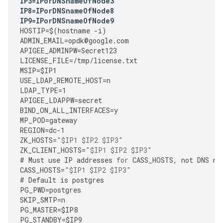
IP3
=
IPorDNSnameOfNode3
IP8
=
IPorDNSnameOfNode8
IP9
=
IPorDNSnameOfNode9
HOSTIP
=
$
(
hostname
-
i
)
ADMIN_EMAIL
=
opdk
@
google
.
com
APIGEE_ADMINPW
=
Secret123
LICENSE_FILE
=
/tmp/license.txt 
MSIP
=
$IP1
USE_LDAP_REMOTE_HOST
=
n
LDAP_TYPE
=
1
APIGEE_LDAPPW
=
secret
BIND_ON_ALL_INTERFACES
=
y
MP_POD
=
gateway
REGION
=
dc
-
1
ZK_HOSTS
=
"$IP1 $IP2 $IP3"
ZK_CLIENT_HOSTS
=
"$IP1 $IP2 $IP3"
#
Must
use
IP
addresses
for
CASS_HOSTS
,
not
DNS
na
CASS_HOSTS
=
"$IP1 $IP2 $IP3"
#
Default
is
postgres
PG_PWD
=
postgres
SKIP_SMTP
=
n
PG_MASTER
=
$IP8
PG_STANDBY
=
$IP9