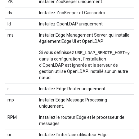
ZK
installer ZooKeeper uniquement.
ds
Installez ZooKeeper et Cassandra.
ld
Installez OpenLDAP uniquement.
ms
Installer Edge Management Server, qui installe
également Edge UI et OpenLDAP.
Si vous définissez
USE_LDAP_REMOTE_HOST=y
dans la configuration , l'installation
d'OpenLDAP est ignorée et le serveur de
gestion utilise OpenLDAP. installé sur un autre
nœud.
r
Installez Edge Router uniquement.
mp
Installer Edge Message Processing
uniquement.
RPM
Installez le routeur Edge et le processeur de
messages.
ui
Installez l'interface utilisateur Edge.