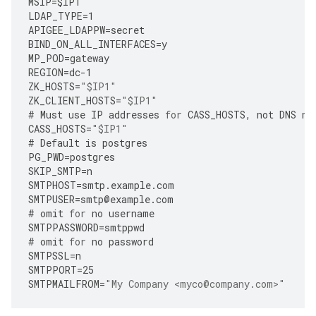
MSIP
=
$IP1
LDAP_TYPE
=
1
APIGEE_LDAPPW
=
secret
BIND_ON_ALL_INTERFACES
=
y
MP_POD
=
gateway
REGION
=
dc
-
1
ZK_HOSTS
=
"$IP1"
ZK_CLIENT_HOSTS
=
"$IP1"
#
Must
use
IP
addresses
for
CASS_HOSTS
,
not
DNS
na
CASS_HOSTS
=
"$IP1"
#
Default
is
postgres
PG_PWD
=
postgres
SKIP_SMTP
=
n
SMTPHOST
=
smtp
.
example
.
com
SMTPUSER
=
smtp
@
example
.
com
#
omit
for
no
username
SMTPPASSWORD
=
smtppwd
#
omit
for
no
password
SMTPSSL
=
n
SMTPPORT
=
25
SMTPMAILFROM
=
"My Company <myco@company.com>"