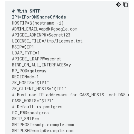
#
With
SMTP
IP1
=
IPorDNSnameOfNode
HOSTIP
=
$
(
hostname
-
i
)
ADMIN_EMAIL
=
opdk
@
google
.
com
APIGEE_ADMINPW
=
Secret123
LICENSE_FILE
=
/tmp/license.txt
MSIP
=
$IP1
LDAP_TYPE
=
1
APIGEE_LDAPPW
=
secret
BIND_ON_ALL_INTERFACES
=
y
MP_POD
=
gateway
REGION
=
dc
-
1
ZK_HOSTS
=
"$IP1"
ZK_CLIENT_HOSTS
=
"$IP1"
#
Must
use
IP
addresses
for
CASS_HOSTS
,
not
DNS
na
CASS_HOSTS
=
"$IP1"
#
Default
is
postgres
PG_PWD
=
postgres
SKIP_SMTP
=
n
SMTPHOST
=
smtp
.
example
.
com
SMTPUSER
=
smtp
@
example
.
com