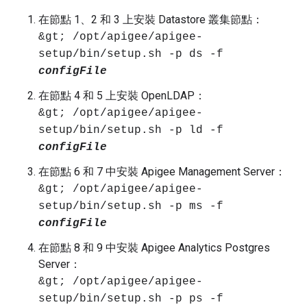
在節點 1、2 和 3 上安裝 Datastore 叢集節點：
&gt; /opt/apigee/apigee-
setup/bin/setup.sh -p ds -f
configFile
在節點 4 和 5 上安裝 OpenLDAP：
&gt; /opt/apigee/apigee-
setup/bin/setup.sh -p ld -f
configFile
在節點 6 和 7 中安裝 Apigee Management Server：
&gt; /opt/apigee/apigee-
setup/bin/setup.sh -p ms -f
configFile
在節點 8 和 9 中安裝 Apigee Analytics Postgres
Server：
&gt; /opt/apigee/apigee-
setup/bin/setup.sh -p ps -f