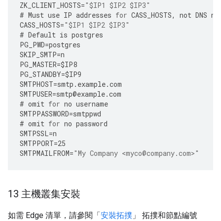
ZK_CLIENT_HOSTS
=
"$IP1 $IP2 $IP3"
#
Must
use
IP
addresses
for
CASS_HOSTS
,
not
DNS
na
CASS_HOSTS
=
"$IP1 $IP2 $IP3"
#
Default
is
postgres
PG_PWD
=
postgres
SKIP_SMTP
=
n
PG_MASTER
=
$IP8
PG_STANDBY
=
$IP9
SMTPHOST
=
smtp
.
example
.
com
SMTPUSER
=
smtp
@
example
.
com
#
omit
for
no
username
SMTPPASSWORD
=
smtppwd
#
omit
for
no
password
SMTPSSL
=
n
SMTPPORT
=
25
SMTPMAILFROM
=
"My Company <myco@company.com>"
13 主機叢集安裝
如需 Edge 清單，請參閱「
安裝拓撲
」 拓撲和節點編號