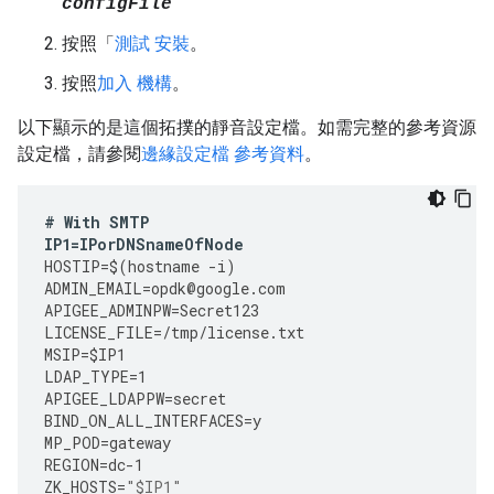
configFile
按照「
測試 安裝
。
按照
加入 機構
。
以下顯示的是這個拓撲的靜音設定檔。如需完整的參考資源
設定檔，請參閱
邊緣設定檔 參考資料
。
#
With
SMTP
IP1
=
IPorDNSnameOfNode
HOSTIP
=
$
(
hostname
-
i
)
ADMIN_EMAIL
=
opdk
@
google
.
com
APIGEE_ADMINPW
=
Secret123
LICENSE_FILE
=
/tmp/license.txt
MSIP
=
$IP1
LDAP_TYPE
=
1
APIGEE_LDAPPW
=
secret
BIND_ON_ALL_INTERFACES
=
y
MP_POD
=
gateway
REGION
=
dc
-
1
ZK_HOSTS
=
"$IP1"