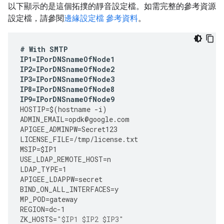
以下顯示的是這個拓撲的靜音設定檔。如需完整的參考資源
設定檔，請參閱
邊緣設定檔 參考資料
。
#
With
SMTP
IP1
=
IPorDNSnameOfNode1
IP2
=
IPorDNSnameOfNode2
IP3
=
IPorDNSnameOfNode3
IP8
=
IPorDNSnameOfNode8
IP9
=
IPorDNSnameOfNode9
HOSTIP
=
$
(
hostname
-
i
)
ADMIN_EMAIL
=
opdk
@
google
.
com
APIGEE_ADMINPW
=
Secret123
LICENSE_FILE
=
/tmp/license.txt 
MSIP
=
$IP1
USE_LDAP_REMOTE_HOST
=
n
LDAP_TYPE
=
1
APIGEE_LDAPPW
=
secret
BIND_ON_ALL_INTERFACES
=
y
MP_POD
=
gateway
REGION
=
dc
-
1
ZK_HOSTS
=
"$IP1 $IP2 $IP3"