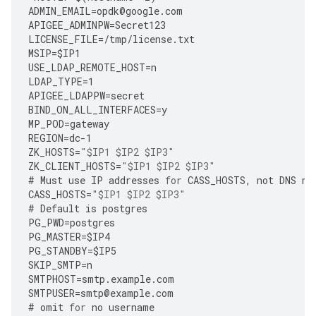
ADMIN_EMAIL
=
opdk
@
google
.
com
APIGEE_ADMINPW
=
Secret123
LICENSE_FILE
=
/tmp/license.txt 
MSIP
=
$IP1
USE_LDAP_REMOTE_HOST
=
n
LDAP_TYPE
=
1
APIGEE_LDAPPW
=
secret
BIND_ON_ALL_INTERFACES
=
y
MP_POD
=
gateway
REGION
=
dc
-
1
ZK_HOSTS
=
"$IP1 $IP2 $IP3"
ZK_CLIENT_HOSTS
=
"$IP1 $IP2 $IP3"
#
Must
use
IP
addresses
for
CASS_HOSTS
,
not
DNS
na
CASS_HOSTS
=
"$IP1 $IP2 $IP3"
#
Default
is
postgres
PG_PWD
=
postgres
PG_MASTER
=
$IP4
PG_STANDBY
=
$IP5
SKIP_SMTP
=
n
SMTPHOST
=
smtp
.
example
.
com
SMTPUSER
=
smtp
@
example
.
com
#
omit
for
no
username