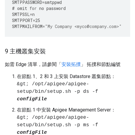
SMTPPASSWORD
=
smtppwd
#
omit
for
no
password
SMTPSSL
=
n
SMTPPORT
=
25
SMTPMAILFROM
=
"My Company <myco@company.com>"
9 主機叢集安裝
如需 Edge 清單，請參閱「
安裝拓撲
」 拓撲和節點編號
在節點 1、2 和 3 上安裝 Datastore 叢集節點：
&gt; /opt/apigee/apigee-
setup/bin/setup.sh -p ds -f
configFile
在節點 1 中安裝 Apigee Management Server：
&gt; /opt/apigee/apigee-
setup/bin/setup.sh -p ms -f
configFile