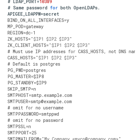
#
LDAP_PORT
=
10389
#
Same
password
for
both
OpenLDAPs
.
APIGEE_LDAPPW
=
secret
BIND_ON_ALL_INTERFACES
=
y
MP_POD
=
gateway
REGION
=
dc
-
1
ZK_HOSTS
=
"$IP1 $IP2 $IP3"
ZK_CLIENT_HOSTS
=
"$IP1 $IP2 $IP3"
#
Must
use
IP
addresses
for
CASS_HOSTS
,
not
DNS
name
CASS_HOSTS
=
"$IP1 $IP2 $IP3"
#
Default
is
postgres
PG_PWD
=
postgres
PG_MASTER
=
$IP8
PG_STANDBY
=
$IP9
SKIP_SMTP
=
n
SMTPHOST
=
smtp
.
example
.
com
SMTPUSER
=
smtp
@
example
.
com
#
omit
for
no
username
SMTPPASSWORD
=
smtppwd
#
omit
for
no
password
SMTPSSL
=
n
SMTPPORT
=
25
SMTPMAILFROM
=
"My Company <myco@company.com>"