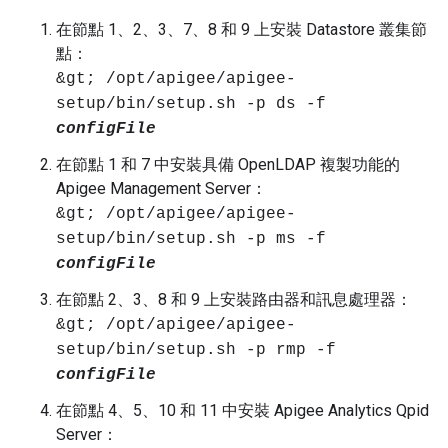
在節點 1、2、3、7、8 和 9 上安裝 Datastore 叢集節
點：
&gt; /opt/apigee/apigee-
setup/bin/setup.sh -p ds -f
configFile
在節點 1 和 7 中安裝具備 OpenLDAP 複製功能的
Apigee Management Server：
&gt; /opt/apigee/apigee-
setup/bin/setup.sh -p ms -f
configFile
在節點 2、3、8 和 9 上安裝路由器和訊息處理器：
&gt; /opt/apigee/apigee-
setup/bin/setup.sh -p rmp -f
configFile
在節點 4、5、10 和 11 中安裝 Apigee Analytics Qpid
Server：