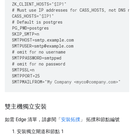
ZK_CLIENT_HOSTS
=
"$IP1"
#
Must
use
IP
addresses
for
CASS_HOSTS
,
not
DNS
na
CASS_HOSTS
=
"$IP1"
#
Default
is
postgres
PG_PWD
=
postgres
SKIP_SMTP
=
n
SMTPHOST
=
smtp
.
example
.
com
SMTPUSER
=
smtp
@
example
.
com
#
omit
for
no
username
SMTPPASSWORD
=
smtppwd
#
omit
for
no
password
SMTPSSL
=
n
SMTPPORT
=
25
SMTPMAILFROM
=
"My Company <myco@company.com>"
雙主機獨立安裝
如需 Edge 清單，請參閱「
安裝拓撲
」 拓撲和節點編號
安裝獨立閘道和節點 1