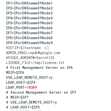
IP1
=
IPorDNSnameOfNode1
IP2
=
IPorDNSnameOfNode2
IP3
=
IPorDNSnameOfNode3
IP4
=
IPorDNSnameOfNode4
IP5
=
IPorDNSnameOfNode5
IP6
=
IPorDNSnameOfNode6
IP7
=
IPorDNSnameOfNode7
IP8
=
IPorDNSnameOfNode8
IP9
=
IPorDNSnameOfNode9
HOSTIP
=
$
(
hostname
-
i
)
ADMIN_EMAIL
=
opdk
@
google
.
com
APIGEE_ADMINPW
=
Secret123
LICENSE_FILE
=
/tmp/license.txt 
#
First
Management
Server
on
IP6
MSIP
=
$IP6
USE_LDAP_REMOTE_HOST
=
y
LDAP_HOST
=
$IP4
LDAP_PORT
=
10389
#
Second
Management
Server
on
IP7
#
MSIP
=
$IP7
#
USE_LDAP_REMOTE_HOST
=
y
#
LDAP_HOST
=
$IP5