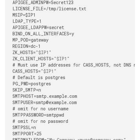
APIGEE_ADMINPW
=
Secret123
LICENSE_FILE
=
/tmp/license.txt
MSIP
=
$IP1
LDAP_TYPE
=
1
APIGEE_LDAPPW
=
secret
BIND_ON_ALL_INTERFACES
=
y
MP_POD
=
gateway
REGION
=
dc
-
1
ZK_HOSTS
=
"$IP1"
ZK_CLIENT_HOSTS
=
"$IP1"
#
Must
use
IP
addresses
for
CASS_HOSTS
,
not
DNS
na
CASS_HOSTS
=
"$IP1"
#
Default
is
postgres
PG_PWD
=
postgres
SKIP_SMTP
=
n
SMTPHOST
=
smtp
.
example
.
com
SMTPUSER
=
smtp
@
example
.
com
#
omit
for
no
username
SMTPPASSWORD
=
smtppwd
#
omit
for
no
password
SMTPSSL
=
n
SMTPPORT
=
25
SMTPMAILFROM
=
"My Company <myco@company.com>"