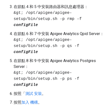
在節點 4 和 5 中安裝路由器和訊息處理器：
&gt; /opt/apigee/apigee-
setup/bin/setup.sh -p rmp -f
configFile
在節點 6 和 7 中安裝 Apigee Analytics Qpid Server：
&gt; /opt/apigee/apigee-
setup/bin/setup.sh -p qs -f
configFile
在節點 8 和 9 中安裝 Apigee Analytics Postgres
Server：
&gt; /opt/apigee/apigee-
setup/bin/setup.sh -p ps -f
configFile
按照「
測試 安裝
。
按照
加入 機構
。