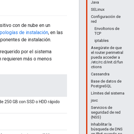
Java
SELinux
Configuración de
red
sitivo con de nube en un
Envoltorios de
pologías de instalación
, en las
TCP
ponentes de instalación.
iptables
Asegúrate de que
 requerido por el sistema
el router perimetral
pueda acceder a
ión requieren más o menos
/etc/rc.d/init.d/fun
ctions
Cassandra
Base de datos de
PostgreSQL
Límites del sistema
jsvc
de 250 GB con SSD o HDD rápido
Servicios de
seguridad de red
(NSS)
Inhabilitar la
búsqueda de DNS
en IPv6 cuando se