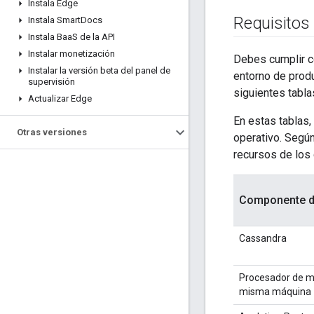
Instala Edge
Requisitos
Instala Smart
Docs
Instala Baa
S de la API
Instalar monetización
Debes cumplir c
Instalar la versión beta del panel de
entorno de produ
supervisión
siguientes tabl
Actualizar Edge
En estas tablas,
Otras versiones
operativo. Según
recursos de los 
Componente de
Cassandra
Procesador de m
misma máquina