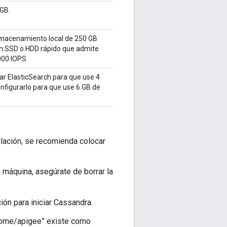
GB
macenamiento local de 250 GB
n SSD o HDD rápido que admite
000 IOPS
rar ElasticSearch para que use 4
nfigurarlo para que use 6 GB de
alación, se recomienda colocar
a máquina, asegúrate de borrar la
ón para iniciar Cassandra.
“/home/apigee” existe como