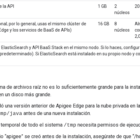
e la API
1 GB
2
20
núcleos
al; por lo general, usas el mismo clúster de
16 GB
8
Al
dge y los servicios de BaaS de APIs)
núcleos
co
2,
r ElasticSearch y API BaaS Stack en el mismo nodo. Si lo haces, configu
redeterminado). Si ElasticSearch está instalado en su propio nodo y co
ema de archivos raíz no es lo suficientemente grande para la inst
en un disco más grande.
aló una versión anterior de Apigee Edge para la nube privada en l
antes de una nueva instalación.
tmp/java
 temporal de todo el sistema
necesita permisos de ejecuci
/tmp
rio “apigee” se creó antes de la instalación, asegúrate de que 