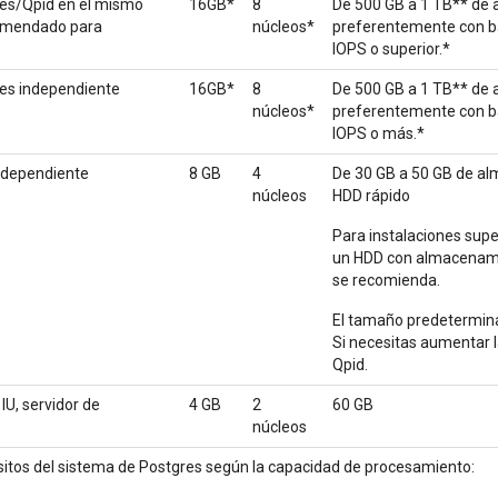
res/Qpid en el mismo
16GB*
8
De 500 GB a 1 TB** de
comendado para
núcleos*
preferentemente con b
IOPS o superior.*
res independiente
16GB*
8
De 500 GB a 1 TB** de
núcleos*
preferentemente con b
IOPS o más.*
independiente
8 GB
4
De 30 GB a 50 GB de al
núcleos
HDD rápido
Para instalaciones sup
un HDD con almacenami
se recomienda.
El tamaño predetermina
Si necesitas aumentar 
Qpid.
IU, servidor de
4 GB
2
60 GB
núcleos
isitos del sistema de Postgres según la capacidad de procesamiento: