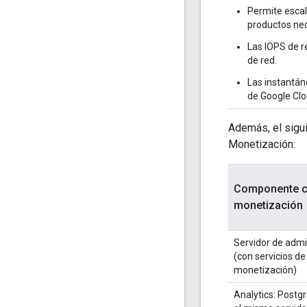
Permite esca
productos nec
Las IOPS de 
de red.
Las instantán
de Google Clo
Además, el sigui
Monetización:
Componente 
monetización
Servidor de admi
(con servicios de
monetización)
Analytics: Postg