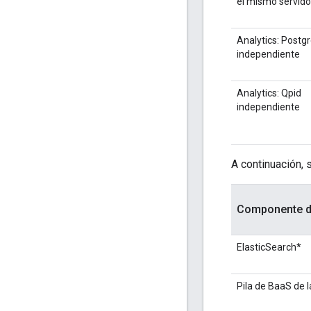
el mismo servido
Analytics: Postg
independiente
Analytics: Qpid
independiente
A continuación, 
Componente d
ElasticSearch*
Pila de BaaS de l