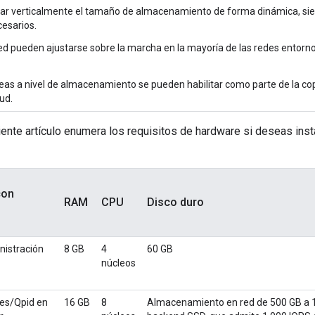
lar verticalmente el tamaño de almacenamiento de forma dinámica, si
esarios.
red pueden ajustarse sobre la marcha en la mayoría de las redes ent
eas a nivel de almacenamiento se pueden habilitar como parte de la cop
ud.
ente artículo enumera los requisitos de hardware si deseas insta
con
RAM
CPU
Disco duro
nistración
8 GB
4
60 GB
núcleos
res/Qpid en
16 GB
8
Almacenamiento en red de 500 GB a 