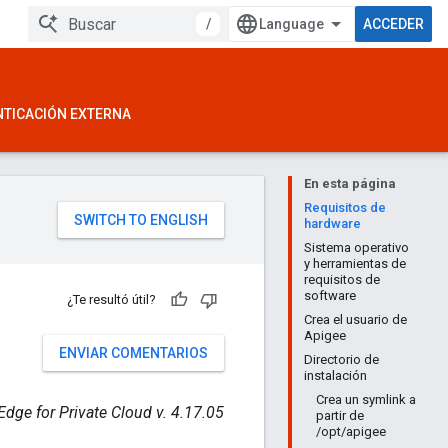
/
ACCEDER
NTICACIÓN EXTERNA
En esta página
Requisitos de
hardware
Sistema operativo
y herramientas de
requisitos de
software
¿Te resultó útil?
Crea el usuario de
Apigee
ENVIAR COMENTARIOS
Directorio de
instalación
Crea un symlink a
Edge for Private Cloud v. 4.17.05
partir de
/opt/apigee