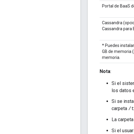
Portal de BaaS d
Cassandra (opcion
Cassandra para E
* Puedes instala
GB de memoria (p
memoria.
Nota
:
Si el sist
los datos 
Si se inst
carpeta
/
La carpeta
Si el usua