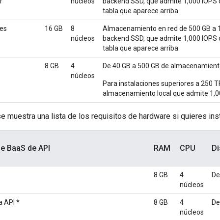
r
núcleos
backend SSD, que admite 1,000 IOPS o 
tabla que aparece arriba.
res
16 GB
8
Almacenamiento en red de 500 GB a 
núcleos
backend SSD, que admite 1,000 IOPS o 
tabla que aparece arriba.
8 GB
4
De 40 GB a 500 GB de almacenamiento
núcleos
Para instalaciones superiores a 250 
almacenamiento local que admite 1,0
se muestra una lista de los requisitos de hardware si quieres ins
e BaaS de API
RAM
CPU
Di
8 GB
4
De
núcleos
a API *
8 GB
4
De
núcleos