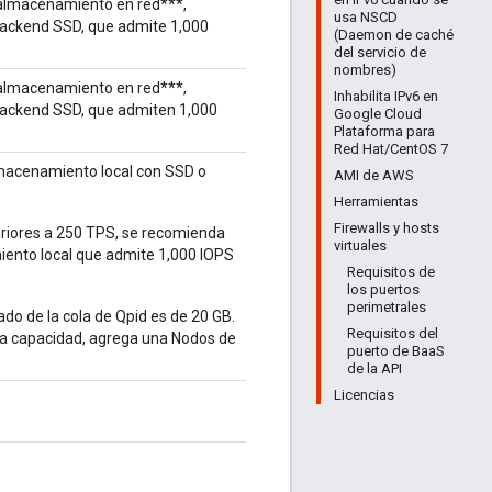
 almacenamiento en red***,
usa NSCD
ackend SSD, que admite 1,000
(Daemon de caché
del servicio de
nombres)
 almacenamiento en red***,
Inhabilita IPv6 en
ackend SSD, que admiten 1,000
Google Cloud
Plataforma para
Red Hat/CentOS 7
macenamiento local con SSD o
AMI de AWS
Herramientas
Firewalls y hosts
eriores a 250 TPS, se recomienda
virtuales
ento local que admite 1,000 IOPS
Requisitos de
los puertos
perimetrales
do de la cola de Qpid es de 20 GB.
Requisitos del
la capacidad, agrega una Nodos de
puerto de BaaS
de la API
Licencias