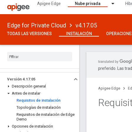
Apigee Edge
Nube privada
Híb
Edge for Private Cloud
v4.17.05
TODAS LAS VERSIONES
INSTALACIÓN
OPERACIONE
preferido. Las tra
Versión 4
.
17
.
05
Descripción general
Apigee Edge
Ed
Antes de instalar
Requisi
Requisitos de instalación
Topologías de instalación
Requisitos de instalación de Edge
Demo
Opciones de instalación