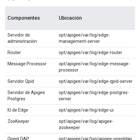
Componentes
Ubicación
Servidor de
opt/apigee/var/log/edge-
administración
management-server
Router
opt/apigee/var/log/edge-router
Message Processor
opt/apigee/var/log/edge-message-
processor
Servidor Qpid
opt/apigee/var/log/edge-qpid-server
Servidor de Apigee
opt/apigee/var/log/edge-postgres-
Postgres
server
IU de Edge
opt/apigee/var/log/edge-ui
ZooKeeper
opt/apigee/var/log/apigee-
zookeeper
OpenLDAP
opt/apigee/var/log/apigee-openldap