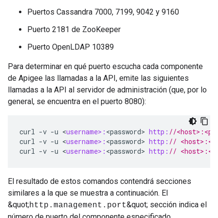
Puertos Cassandra 7000, 7199, 9042 y 9160
Puerto 2181 de ZooKeeper
Puerto OpenLDAP 10389
Para determinar en qué puerto escucha cada componente
de Apigee las llamadas a la API, emite las siguientes
llamadas a la API al servidor de administración (que, por lo
general, se encuentra en el puerto 8080):
curl
-
v
-
u
<
username>:
<
password
>
http:
//<host>:<po
curl
-
v
-
u
<
username>:
<
password
>
http:
// <host>:<p
curl
-
v
-
u
<
username>:
<
password
>
http:
// <host>:<p
El resultado de estos comandos contendrá secciones
similares a la que se muestra a continuación. El
&quot;
&quot; sección indica el
http.management.port
número de puerto del componente especificado.