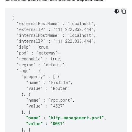
{
"externalHostName"
:
"localhost"
,
"externalIP"
:
"111.222.333.444"
,
"internalHostName"
:
"localhost"
,
"internalIP"
:
"111.222.333.444"
,
"isUp"
:
true
,
"pod"
:
"gateway"
,
"reachable"
:
true
,
"region"
:
"default"
,
"tags"
:
{
"property"
:
[
{
"name"
:
"Profile"
,
"value"
:
"Router"
},
{
"name"
:
"rpc.port"
,
"value"
:
"4527"
},
{
"name"
:
"http.management.port"
,
"value"
:
"8081"
},
{