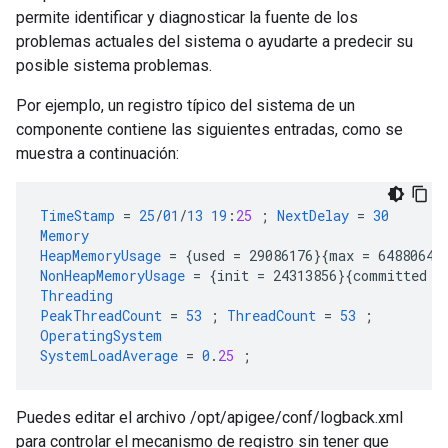
permite identificar y diagnosticar la fuente de los
problemas actuales del sistema o ayudarte a predecir su
posible sistema problemas.
Por ejemplo, un registro típico del sistema de un
componente contiene las siguientes entradas, como se
muestra a continuación:
TimeStamp
=
25
/
01
/
13
19
:
25
;
NextDelay
=
30
Memory
HeapMemoryUsage
=
{
used
=
29086176
}{
max
=
64880640
NonHeapMemoryUsage
=
{
init
=
24313856
}{
committed
=
Threading
PeakThreadCount
=
53
;
ThreadCount
=
53
;
OperatingSystem
SystemLoadAverage
=
0
.
25
;
Puedes editar el archivo /opt/apigee/conf/logback.xml
para controlar el mecanismo de registro sin tener que