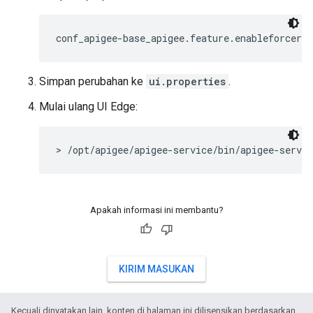
conf_apigee-base_apigee.feature.enableforcera
Simpan perubahan ke
ui.properties
.
Mulai ulang UI Edge:
> /opt/apigee/apigee-service/bin/apigee-servic
Apakah informasi ini membantu?
KIRIM MASUKAN
Kecuali dinyatakan lain, konten di halaman ini dilisensikan berdasarkan