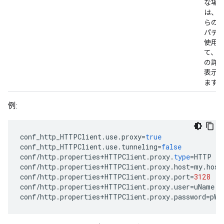
な場
は、
らの
パテ
使用
て、 
の詳
表示
ます
例:
conf_http_HTTPClient
.
use
.
proxy
=
true
conf_http_HTTPClient
.
use
.
tunneling
=
false
conf
/
http
.
properties
+
HTTPClient
.
proxy
.
type
=
HTTP
conf
/
http
.
properties
+
HTTPClient
.
proxy
.
host
=
my
.
host
conf
/
http
.
properties
+
HTTPClient
.
proxy
.
port
=
3128
conf
/
http
.
properties
+
HTTPClient
.
proxy
.
user
=
uName
conf
/
http
.
properties
+
HTTPClient
.
proxy
.
password
=
pWo