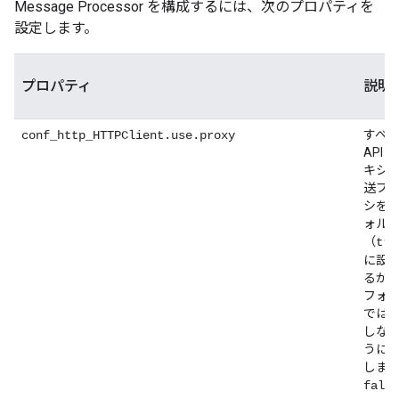
Message Processor を構成するには、次のプロパティを
設定します。
プロパティ
説明
すべ
conf_http_HTTPClient.use.proxy
API 
キシ
送プ
シを
ォル
（
tru
に設
るか
フォ
では
しな
うに
しま
false