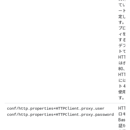
てい
ート
定し
す。
プロ
ィを
する
デフ
トで
HTTP
はポ
80、
HTTP
には
ト 44
使用
す。
HTTP
conf/http.properties+HTTPClient.proxy.user
ロキ
conf/http.properties+HTTPClient.proxy.password
Basic
証が