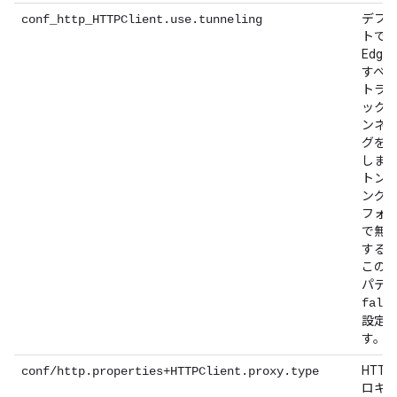
デフ
conf_http_HTTPClient.use.tunneling
トで
Edge
すべ
トラ
ック
ンネ
グを
しま
トン
ング
フォ
で無
する
この
パテ
false
設定
す。
HTTP
conf/http.properties+HTTPClient.proxy.type
ロキ