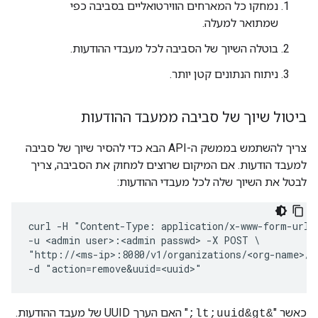
נמחקו כל המארחים הווירטואליים בסביבה כפי
שמתואר למעלה.
בוטלה השיוך של הסביבה לכל מעבדי ההודעות.
ניתוח הנתונים קטן יותר.
ביטול שיוך של סביבה ממעבד ההודעות
צריך להשתמש בממשק ה-API הבא כדי להסיר שיוך של סביבה
למעבד הודעות. אם המיקום שרוצים למחוק את הסביבה, צריך
לבטל את השיוך שלה לכל מעבדי ההודעות:
curl -H "Content-Type: application/x-www-form-urlen
-u <admin user>:<admin passwd> -X POST \

"http://<ms-ip>:8080/v1/organizations/<org-name>/e
-d "action=remove&uuid=<uuid>"
כאשר "
" האם הערך UUID של מעבד ההודעות.
&lt;uuid&gt;