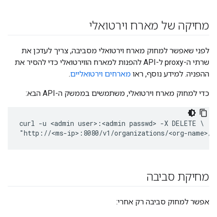
מחיקה של מארח וירטואלי
לפני שאפשר למחוק מארח וירטואלי מסביבה, צריך לעדכן את
שרתי ה-proxy ל-API להפנות למארח הווירטואלי כדי להסיר את
ההפניה. למידע נוסף, ראו
מארחים וירטואליים
.
כדי למחוק מארח וירטואלי, משתמשים בממשק ה-API הבא:
curl -u <admin user>:<admin passwd> -X DELETE \

"http://<ms-ip>:8080/v1/organizations/<org-name>/e
מחיקת סביבה
אפשר למחוק סביבה רק אחרי: