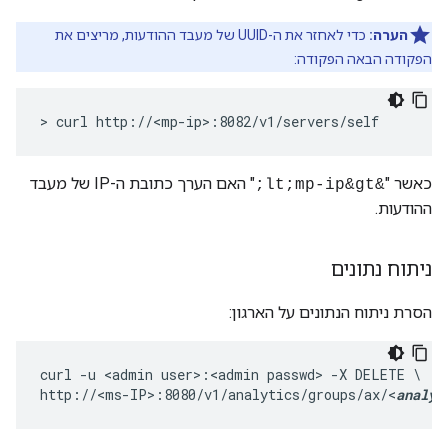
הערה:
כדי לאחזר את ה-UUID של מעבד ההודעות, מריצים את
הפקודה הבאה הפקודה:
> curl http://<mp-ip>:8082/v1/servers/self
כאשר "
" האם הערך כתובת ה-IP של מעבד
&lt;mp-ip&gt;
ההודעות.
ניתוח נתונים
הסרת ניתוח הנתונים על הארגון:
curl -u <admin user>:<admin passwd> -X DELETE \

http://<ms-IP>:8080/v1/analytics/groups/ax/<
analyt