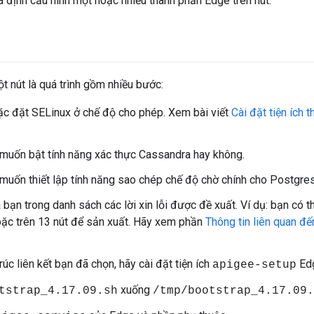
và định cấu hình một hoặc nhiều thành phần Edge trên nút.
ột nút là quá trình gồm nhiều bước:
oặc đặt SELinux ở chế độ cho phép. Xem bài viết
Cài đặt tiện ích 
muốn bật tính năng xác thực Cassandra hay không.
muốn thiết lập tính năng sao chép chế độ chờ chính cho Postgre
bạn trong danh sách các lời xin lỗi được đề xuất. Ví dụ: bạn có t
oặc trên 13 nút để sản xuất. Hãy xem phần
Thông tin liên quan đế
rúc liên kết bạn đã chọn, hãy cài đặt tiện ích
Ed
apigee-setup
xuống
tstrap_4.17.09.sh
/tmp/bootstrap_4.17.09.