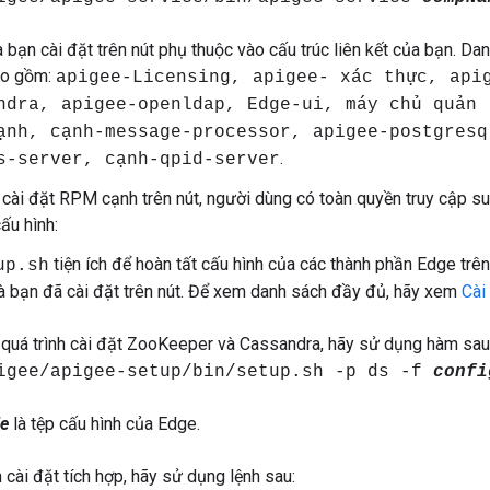
ạn cài đặt trên nút phụ thuộc vào cấu trúc liên kết của bạn. Dan
ao gồm:
apigee-Licensing, apigee- xác thực, api
ndra, apigee-openldap, Edge-ui, máy chủ quản 
ạnh, cạnh-message-processor, apigee-postgresq
.
s-server, cạnh-qpid-server
 cài đặt RPM cạnh trên nút, người dùng có toàn quyền truy cập s
cấu hình:
tiện ích để hoàn tất cấu hình của các thành phần Edge trên
up.sh
 bạn đã cài đặt trên nút. Để xem danh sách đầy đủ, hãy xem
Cài
t quá trình cài đặt ZooKeeper và Cassandra, hãy sử dụng hàm sau 
igee/apigee-setup/bin/setup.sh -p ds -f
confi
le
là tệp cấu hình của Edge.
 cài đặt tích hợp, hãy sử dụng lệnh sau: