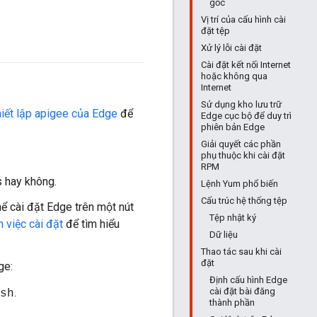
gốc
Vị trí của cấu hình cài
đặt tệp
Xử lý lỗi cài đặt
Cài đặt kết nối Internet
hoặc không qua
Internet
Sử dụng kho lưu trữ
thiết lập apigee của Edge
để
Edge cục bộ để duy trì
phiên bản Edge
Giải quyết các phần
phụ thuộc khi cài đặt
RPM
s hay không.
Lệnh Yum phổ biến
Cấu trúc hệ thống tệp
hể cài đặt Edge trên một nút
Tệp nhật ký
n việc cài đặt
để tìm hiểu
Dữ liệu
Thao tác sau khi cài
đặt
ge:
Định cấu hình Edge
cài đặt bài đăng
.
sh
thành phần