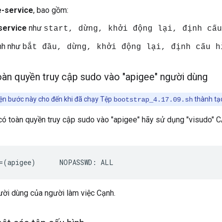
e-service
, bao gồm:
service
như
start, dừng, khởi động lại, định cấu
nh như
bắt đầu, dừng, khởi động lại, định cấu h
àn quyền truy cập sudo vào "apigee" người dùng
ện bước này cho đến khi đã chạy Tệp
thành tạ
bootstrap_4.17.09.sh
 có toàn quyền truy cập sudo vào "apigee" hãy sử dụng "visud
=(apigee)      NOPASSWD: ALL
ười dùng của người làm việc Cạnh.