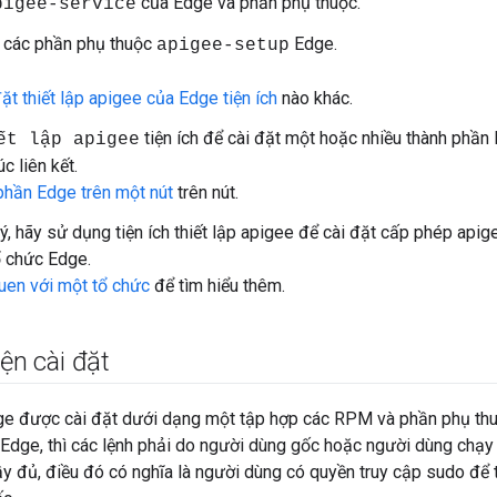
của Edge và phần phụ thuộc.
pigee-service
và các phần phụ thuộc
Edge.
apigee-setup
ặt thiết lập apigee của Edge tiện ích
nào khác.
tiện ích để cài đặt một hoặc nhiều thành phần 
ết lập apigee
c liên kết.
phần Edge trên một nút
trên nút.
ý, hãy sử dụng tiện ích thiết lập apigee để cài đặt cấp phép apig
ổ chức Edge.
en với một tổ chức
để tìm hiểu thêm.
ện cài đặt
ge được cài đặt dưới dạng một tập hợp các RPM và phần phụ thuộ
Edge, thì các lệnh phải do người dùng gốc hoặc người dùng chạy 
y đủ, điều đó có nghĩa là người dùng có quyền truy cập sudo để 