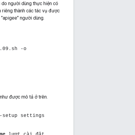
c do người dùng thực hiện có
h riêng thành các tác vụ được
 "apigee" người dùng.
.09.sh -o
 như được mô tả ở trên.
-setup settings
me
lượt cài đặt