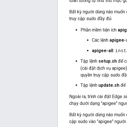
toán tương tự như thư mục gố
Bất kỳ người dùng nào muốn c
truy cập sudo đầy đủ:
Phần mềm tiện ích
api
Các lệnh
apigee-
apigee-all
:
inst
Tập lệnh
setup.sh
để cà
(cài đặt dịch vụ apigee
quyền truy cập sudo đầy
Tập lệnh
update.sh
để 
Ngoài ra, trình cài đặt Edge 
chạy dưới dạng "apigee" ngườ
Bất kỳ người dùng nào muốn c
cập sudo vào "apigee" người 