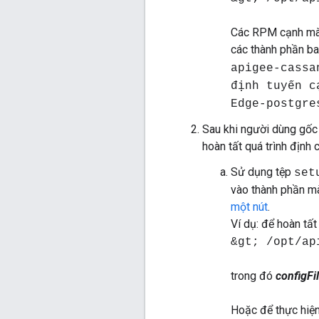
Các RPM cạnh mà b
các thành phần b
apigee-cassa
định tuyến c
Edge-postgre
Sau khi người dùng gốc
hoàn tất quá trình định 
Sử dụng tệp
set
vào thành phần mà
một nút
.
Ví dụ: để hoàn tấ
&gt; /opt/ap
trong đó
configFi
Hoặc để thực hiện