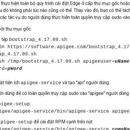
 thực hiện toàn bộ quy trình cài đặt Edge ở cấp thư mục gốc hoặ
u đó không phải lúc nào cũng có thể. Thay vào đó, bạn có thể tác
 các tác vụ do người dùng thực hiện toàn quyền truy cập sudo vào
bởi thư mục gốc:
y tệp
:
bootstrap_4.17.09.sh
òn https://software.apigee.com/bootstrap_4.17
ap_4.17.09.sh
sh /tmp/bootstrap_4.17.09.sh apigeeuser=
uName
rd=
pWord
ặt tiện ích
và tạo "api" người dùng.
apigee-service
ời dùng để có toàn quyền truy cập sudo vào "apigee" người dùng
:
pigee-setup
igee/apigee-service/bin/apigee-service apigee
để cài đặt RPM cạnh trên nút:
apigee-setup
igee/apigee-service/bin/apigee-service
compNa