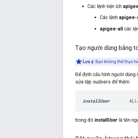
Các lệnh tiện ích
apige
Các lệnh
apigee-
apigee-all
các lệ
Tạo người dùng bằng to
Lưu ý:
Bạn không thể thực hi
Để định cấu hình người dùng
sửa tệp sudoers để thêm:
installUser
        ALL
trong đó
installUser
là tên ng