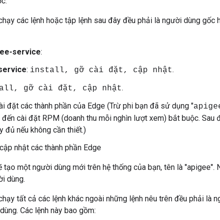
c.
hạy các lệnh hoặc tập lệnh sau đây đều phải là người dùng gốc 
gee-service
:
service
:
.
install, gỡ cài đặt, cập nhật
.
all, gỡ cài đặt, cập nhật
i đặt các thành phần của Edge (Trừ phi bạn đã sử dụng "
apige
) đến cài đặt RPM (doanh thu mỗi nghìn lượt xem) bắt buộc. Sau 
 đủ nếu không cần thiết.)
cập nhật các thành phần Edge
sẽ tạo một người dùng mới trên hệ thống của bạn, tên là "apigee".
i dùng.
hạy tất cả các lệnh khác ngoài những lệnh nêu trên đều phải là n
dùng. Các lệnh này bao gồm: