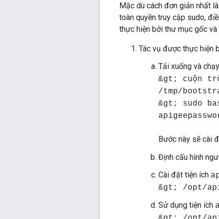
Mặc dù cách đơn giản nhất là
toàn quyền truy cập sudo, điề
thực hiện bởi thư mục gốc và
Tác vụ được thực hiện 
Tải xuống và chạ
&gt; cuộn tr
/tmp/bootstr
&gt; sudo ba
apigeepasswo
Bước này sẽ cài đ
Định cấu hình ngư
Cài đặt tiện ích
a
&gt; /opt/ap
Sử dụng tiện ích
&gt; /opt/ap