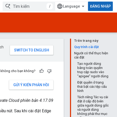
/
ĐĂNG NHẬP
Trên trang này
ịch
Quy trình cài đặt
Người có thể thực hiện
cài đặt
Tạo người dùng
bằng toàn quyền
ch không cho bạn không?
truy cập sudo vào
"apigee" người dùng
Đặt quyền ở trạng
GỬI Ý KIẾN PHẢN HỒI
thái bật các tệp cấu
hình
Tách riêng Tác vụ cài
ivate Cloud phiên bản 4.17.09
đặt ở cấp độ biên
giữa người dùng gốc
và người dùng
ều nút. Sau khi cài đặt Edge
không phải thư mục