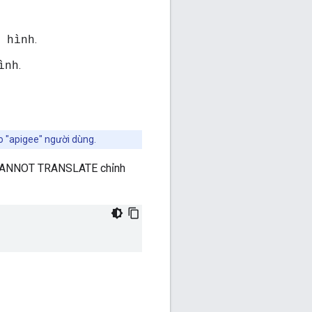
.
 hình
.
ình
o "apigee" người dùng.
o" CANNOT TRANSLATE chỉnh