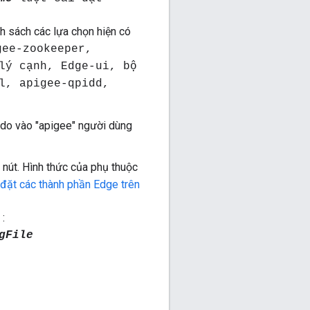
h sách các lựa chọn hiện có
gee-zookeeper,
lý cạnh, Edge-ui, bộ
l, apigee-qpidd,
udo vào "apigee" người dùng
 nút. Hình thức của phụ thuộc
 đặt các thành phần Edge trên
:
gFile