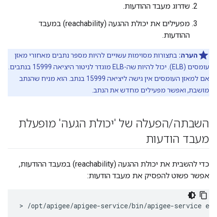
שדרוג מעבד ההודעות.
מפעילים את יכולת ההגעה (reachability) במעבד
ההודעות.
הערה:
בתצורות מסוימות עשויים להיות מספר נתבים מאחורי מאזן
עומסים (ELB). יכול להיות שה-ELB מוגדר לניטור היציאה 15999 בנתבים.
אם למאזן העומסים אין גישה ליציאה 15999 בנתב. הוא מניח שהנתב
מושבת, ואפשר מפעילים מחדש את הנתב.
השבתה
/
הפעלה של 'יכולת הגעה' מופעלת
מעבד הודעות
כדי להשבית את יכולת ההגעה (reachability) במעבד ההודעות,
אפשר פשוט להפסיק את מעבד הודעות:
> /opt/apigee/apigee-service/bin/apigee-service ed