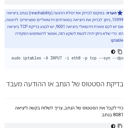
הערה:
במקום לבדוק את יכולת ההגעה (reachability) בנתב ביציאה
15999, ניתן: לבדוק את היציאה במארחים וירטואליים ספציפיים. לדוגמה,
אם יש לכם מארח וירטואלי ביציאה 9001, יש לבצע בדיקת TCP ביציאה
הזו. כדי שלא ניתן יהיה לגשת לשקע הזה, אפשר להשתמש הפקודה
iptable:
sudo iptables -A INPUT -i eth0 -p tcp --syn --dpor
בדיקת הסטטוס של הנתב או ההודעה מעבד
כדי לקבל את הסטטוס של הנתב, צריך לשלוח בקשה ליציאה
8081 בנתב: