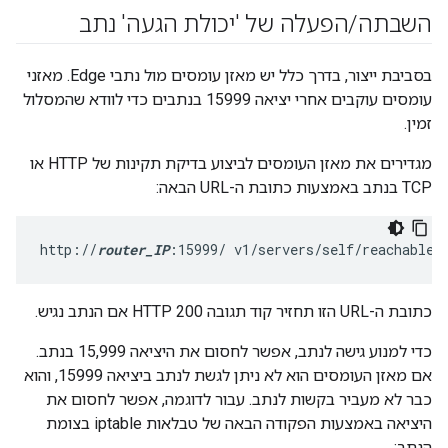
השבתה
/
הפעלה של 'יכולת הגעה' נתב
בסביבת ייצור, בדרך כלל יש מאזן עומסים מול נתבי Edge. מאזני
עומסים עוקבים אחרי יציאה 15999 בנתבים כדי לוודא שהמסלול
זמין.
מגדירים את מאזן העומסים לביצוע בדיקת תקינות של HTTP או
TCP בנתב באמצעות כתובת ה-URL הבאה:
http://
router_IP
:15999/ v1/servers/self/reachable
כתובת ה-URL הזו תחזיר קוד תגובה HTTP 200 אם הנתב נגיש.
כדי למנוע גישה לנתב, אפשר לחסום את היציאה 15,999 בנתב.
אם מאזן העומסים הוא לא ניתן לגשת לנתב ביציאה 15999, והוא
כבר לא מעביר בקשות לנתב. עבור לדוגמה, אפשר לחסום את
היציאה באמצעות הפקודה הבאה של טבלאות iptable בצומת
הנתב: