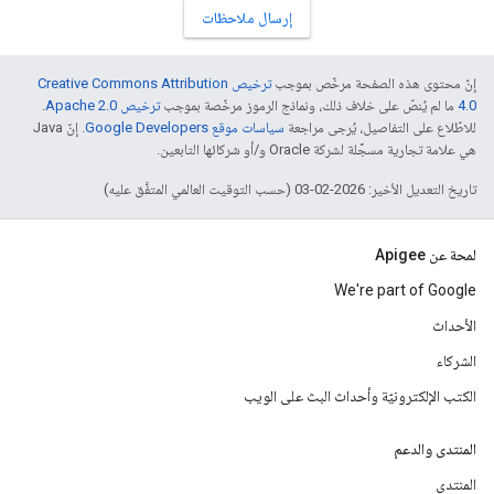
إرسال ملاحظات
إنّ محتوى هذه الصفحة مرخّص بموجب
ترخيص Creative Commons Attribution
4.0‏
ما لم يُنصّ على خلاف ذلك، ونماذج الرموز مرخّصة بموجب
ترخيص Apache 2.0‏
.
للاطّلاع على التفاصيل، يُرجى مراجعة
سياسات موقع Google Developers‏
. إنّ Java
هي علامة تجارية مسجَّلة لشركة Oracle و/أو شركائها التابعين.
تاريخ التعديل الأخير: 2026-02-03 (حسب التوقيت العالمي المتفَّق عليه)
لمحة عن Apigee
We're part of Google
الأحداث
الشركاء
الكتب الإلكترونيّة وأحداث البث على الويب
المنتدى والدعم
المنتدى