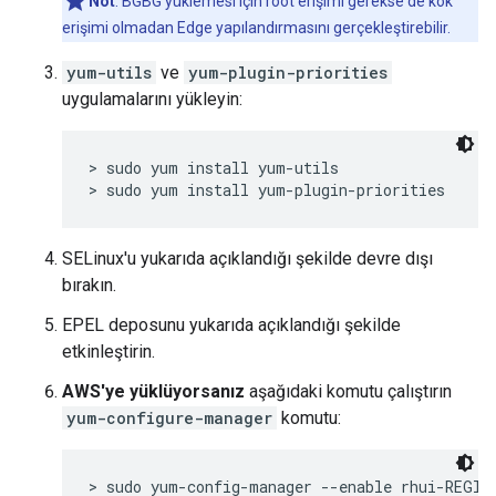
Not
: BGBG yüklemesi için root erişimi gerekse de kök
erişimi olmadan Edge yapılandırmasını gerçekleştirebilir.
yum-utils
ve
yum-plugin-priorities
uygulamalarını yükleyin:
> sudo yum install yum-utils

> sudo yum install yum-plugin-priorities
SELinux'u yukarıda açıklandığı şekilde devre dışı
bırakın.
EPEL deposunu yukarıda açıklandığı şekilde
etkinleştirin.
AWS'ye yüklüyorsanız
aşağıdaki komutu çalıştırın
yum-configure-manager
komutu:
> sudo yum-config-manager --enable rhui-REGIO