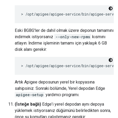
> /opt/apigee/apigee-service/bin/apigee-servi
Eski BGBG'ler de dahil olmak üzere deponun tamamını
indirmek istiyorsanız
--only-new-rpms
kısmını
atlayın. İndirme işleminin tamamı için yaklaşık 6 GB
disk alanı gerekir:
> /opt/apigee/apigee-service/bin/apigee-servi
Artık Apigee deposunun yerel bir kopyasına
sahipsiniz. Sonraki bölümde, Yerel depodan Edge
apigee-setup
yardımcı programı.
(İsteğe bağlı)
Edge'i yerel depodan aynı depoya
yüklemek istiyorsanız düğümünü belirledikten sonra,
önce şu komutları çalıştırmanız gerekir: