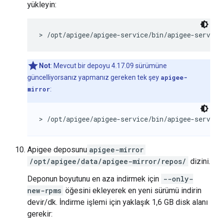
yükleyin:
> /opt/apigee/apigee-service/bin/apigee-servi
Not
: Mevcut bir depoyu 4.17.09 sürümüne
güncelliyorsanız yapmanız gereken tek şey
apigee-
mirror
:
> /opt/apigee/apigee-service/bin/apigee-servi
Apigee deposunu
apigee-mirror
/opt/apigee/data/apigee-mirror/repos/
dizini.
Deponun boyutunu en aza indirmek için
--only-
new-rpms
öğesini ekleyerek en yeni sürümü indirin
devir/dk. İndirme işlemi için yaklaşık 1,6 GB disk alanı
gerekir: