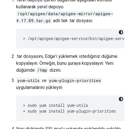
kullanarak yerel depoyu
/opt/apigee/data/apigee-mirror/apigee-
4.17.09.tar.gz
adlı tek .tar dosyası:
> /opt/apigee/apigee-service/bin/apigee-servi
.tar dosyasını, Edge'i yüklemek istediğiniz düğüme
kopyalayın. Örneğin, bunu şuraya kopyalayın: Yeni
düğümde
/tmp
dizini.
yum-utils
ve
yum-plugin-priorities
uygulamalarını yükleyin:
> sudo yum install yum-utils

> sudo yum install yum-plugin-priorities
Yeni düğümde SELinux'u yukarıda açıklandığı şekilde