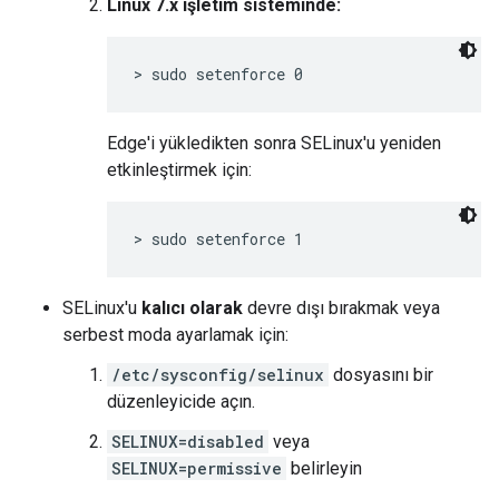
Linux 7.x işletim sisteminde:
> sudo setenforce 0 
Edge'i yükledikten sonra SELinux'u yeniden
etkinleştirmek için:
> sudo setenforce 1
SELinux'u
kalıcı olarak
devre dışı bırakmak veya
serbest moda ayarlamak için:
/etc/sysconfig/selinux
dosyasını bir
düzenleyicide açın.
SELINUX=disabled
veya
SELINUX=permissive
belirleyin