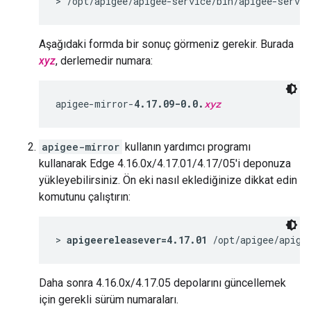
> /opt/apigee/apigee-service/bin/apigee-servi
Aşağıdaki formda bir sonuç görmeniz gerekir. Burada
xyz
, derlemedir numara:
apigee-mirror-
4.17.09-0.0.
xyz
apigee-mirror
kullanın yardımcı programı
kullanarak Edge 4.16.0x/4.17.01/4.17/05'i deponuza
yükleyebilirsiniz. Ön eki nasıl eklediğinize dikkat edin
komutunu çalıştırın:
> 
apigeereleasever=4.17.01
 /opt/apigee/apige
Daha sonra 4.16.0x/4.17.05 depolarını güncellemek
için gerekli sürüm numaraları.