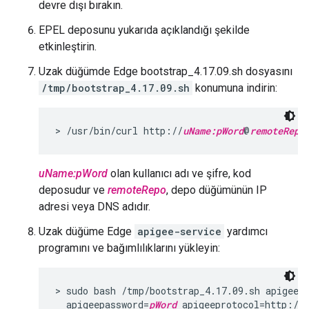
devre dışı bırakın.
EPEL deposunu yukarıda açıklandığı şekilde
etkinleştirin.
Uzak düğümde Edge bootstrap_4.17.09.sh dosyasını
/tmp/bootstrap_4.17.09.sh
konumuna indirin:
> /usr/bin/curl http://
uName:
pWord
@
remoteRepo
uName:pWord
olan kullanıcı adı ve şifre, kod
deposudur ve
remoteRepo
, depo düğümünün IP
adresi veya DNS adıdır.
Uzak düğüme Edge
apigee-service
yardımcı
programını ve bağımlılıklarını yükleyin:
> sudo bash /tmp/bootstrap_4.17.09.sh apigeer
  apigeepassword=
pWord
 apigeeprotocol=http://