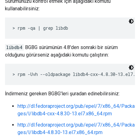
Sürümünüzü kontrol etmek için aşağıdaki komutu
kullanabilirsiniz:
> rpm -qa | grep libdb
libdb4
BGBG sürümünün 4.8'den sonraki bir sürüm
olduğunu görürseniz aşağıdaki komutu çalıştırın:
> rpm -Uvh --oldpackage libdb4-cxx-4.8.30-13.el7.x
İndirmeniz gereken BGBG'leri şuradan edinebilirsiniz:
http://dl.fedoraproject.org/pub/epel/7/x86_64/Packa
ges/l/libdb4-cxx-4.8.30-13.el7.x86_64.rpm
http://dl.fedoraproject.org/pub/epel/7/x86_64/Packa
ges/l/libdb4-4.8.30-13.el7.x86_64.rpm