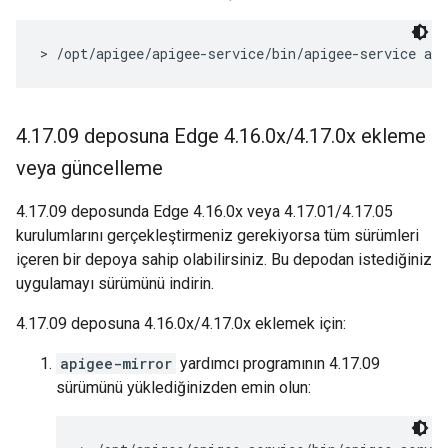
> /opt/apigee/apigee-service/bin/apigee-service ap
4
.
17
.
09 deposuna Edge 4
.
16
.
0x
/
4
.
17
.
0x ekleme
veya güncelleme
4.17.09 deposunda Edge 4.16.0x veya 4.17.01/4.17.05
kurulumlarını gerçekleştirmeniz gerekiyorsa tüm sürümleri
içeren bir depoya sahip olabilirsiniz. Bu depodan istediğiniz
uygulamayı sürümünü indirin.
4.17.09 deposuna 4.16.0x/4.17.0x eklemek için:
apigee-mirror
yardımcı programının 4.17.09
sürümünü yüklediğinizden emin olun: