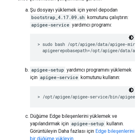
Şu dosyayı yüklemek için yerel depodan
bootstrap_4.17.09.sh
komutunu çalıştırın:
apigee-service
yardımcı programı:
> sudo bash /opt/apigee/data/apigee-mirro
  apigeerepobasepath=/opt/apigee/data/ap
apigee-setup
yardımcı programını yüklemek
için
apigee-service
komutunu kullanın:
> /opt/apigee/apigee-service/bin/apigee-s
Düğüme Edge bileşenlerini yüklemek ve
yapılandırmak için
apigee-setup
kullanın.
Görüntüleyin Daha fazlası için
Edge bileşenlerini
bir düğüme yükleyin
.