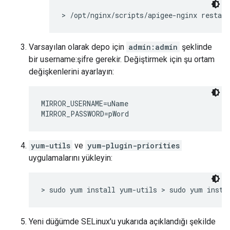
> /opt/nginx/scripts/apigee-nginx restart
Varsayılan olarak depo için
admin:admin
şeklinde
bir username:şifre gerekir. Değiştirmek için şu ortam
değişkenlerini ayarlayın:
MIRROR_USERNAME=uName

MIRROR_PASSWORD=pWord
yum-utils
ve
yum-plugin-priorities
uygulamalarını yükleyin:
> sudo yum install yum-utils > sudo yum insta
Yeni düğümde SELinux'u yukarıda açıklandığı şekilde