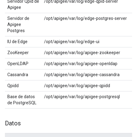
Servidor Qpid de
/opt/apigee/var/log/edge-qpid-server
Apigee
Servidor de
/opt/apigee/var/log/edge-postgres-server
Apigee
Postgres
IU de Edge
/opt/apigee/var/log/edge-ui
ZooKeeper
/opt/apigee/var/log/apigee-zookeeper
OpenLDAP
/opt/apigee/var/log/apigee-openldap
Cassandra
/opt/apigee/var/log/apigee-cassandra
Qpidd
/opt/apigee/var/log/apigee-qpidd
Base de datos
/opt/apigee/var/log/apigee-postgresql
de PostgreSQL
Datos