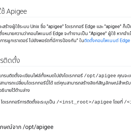
้ใช้ Apigee
ะสร้างผู้ใช้ระบบ Unix ชื่อ "apigee" ไดเรกทอรี Edge และ "apigee" ก็เป็
่งหมายความว่าคอมโพเนนต์ Edge จะทำงานเป็น "Apigee" ผู้ใช้ หากจำ
ู "การผูกเราเตอร์ ไปยังพอร์ตที่มีการป้องกัน" ใน
ติดตั้งคอมโพเนนต์ Edge
รติดตั้ง
รแกรมติดตั้งจะเขียนไฟล์ทั้งหมดไปยังไดเรกทอรี
คุณจะเปล
/opt/apigee
่สามารถเปลี่ยนไดเรกทอรีนี้ได้ แต่คุณสามารถสร้างลิงก์สัญลักษณ์สำหรับ
อธิบายไว้ด้านล่าง
ี้ ไดเรกทอรีการติดตั้งจะระบุเป็น
โดยที่
/<inst_root>/apigee
/<
ลักษณ์จาก
/
opt
/
apigee