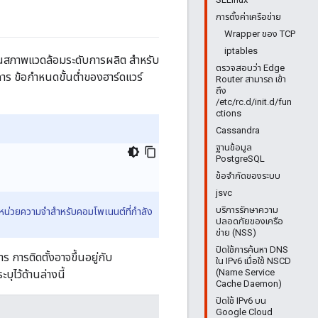
การตั้งค่าเครือข่าย
Wrapper ของ TCP
iptables
ในสภาพแวดล้อมระดับการผลิต สําหรับ
ตรวจสอบว่า Edge
ร ข้อกำหนดขั้นต่ำของฮาร์ดแวร์
Router สามารถ เข้า
ถึง
/etc/rc.d/init.d/fun
ctions
Cassandra
ฐานข้อมูล
PostgreSQL
ข้อจำกัดของระบบ
jsvc
บริการรักษาความ
รหน่วยความจำสำหรับคอมโพเนนต์ที่กำลัง
ปลอดภัยของเครือ
ข่าย (NSS)
ปิดใช้การค้นหา DNS
 การติดตั้งอาจขึ้นอยู่กับ
ใน IPv6 เมื่อใช้ NSCD
(Name Service
ไว้ด้านล่างนี้
Cache Daemon)
ปิดใช้ IPv6 บน
Google Cloud