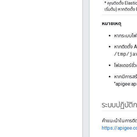
* คุณติดตั้ง Elast
เริ่มต้น) หากติดตั
หมายเหตุ
หากระบบไฟล์
หากติดตั้ง 
/tmp/ja
โฟลเดอร์ชั่
หากมีการสร
"apigee:ap
ระบบปฏิบัติ
คำแนะนำในการติดตั้
https://apigee.