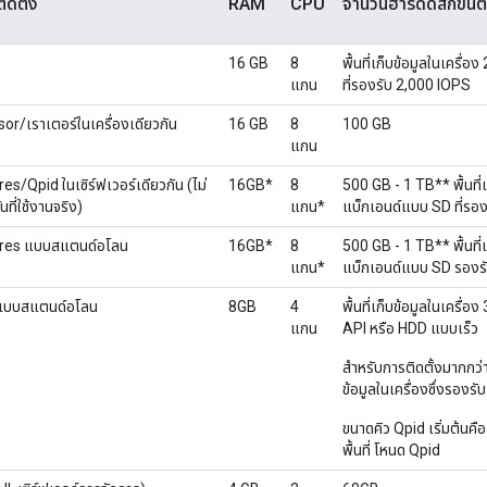
ดตั้ง
RAM
CPU
จำนวนฮาร์ดดิสก์ขั้นต
16 GB
8
พื้นที่เก็บข้อมูลในเครื่
แกน
ที่รองรับ 2,000 IOPS
/เราเตอร์ในเครื่องเดียวกัน
16 GB
8
100 GB
แกน
es/Qpid ในเซิร์ฟเวอร์เดียวกัน (ไม่
16GB*
8
500 GB - 1 TB** พื้นที่
ที่ใช้งานจริง)
แกน*
แบ็กเอนด์แบบ SD ที่รอง
gres แบบสแตนด์อโลน
16GB*
8
500 GB - 1 TB** พื้นที่
แกน*
แบ็กเอนด์แบบ SD รองรั
 แบบสแตนด์อโลน
8GB
4
พื้นที่เก็บข้อมูลในเครื
แกน
API หรือ HDD แบบเร็ว
สำหรับการติดตั้งมากกว่า 
ข้อมูลในเครื่องซึ่งรองร
ขนาดคิว Qpid เริ่มต้นคื
พื้นที่ โหนด Qpid