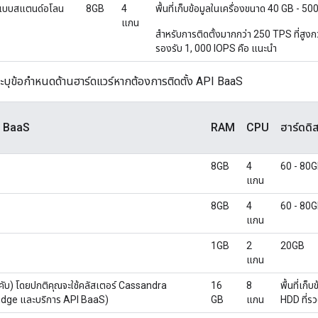
 แบบสแตนด์อโลน
8GB
4
พื้นที่เก็บข้อมูลในเครื่องขนาด 40 GB - 
แกน
สำหรับการติดตั้งมากกว่า 250 TPS ที่สูงกว่า 
รองรับ 1, 000 IOPS คือ แนะนำ
ระบุข้อกำหนดด้านฮาร์ดแวร์หากต้องการติดตั้ง API BaaS
I BaaS
RAM
CPU
ฮาร์ดดิส
8GB
4
60 - 80
แกน
8GB
4
60 - 80
แกน
1GB
2
20GB
แกน
คับ) โดยปกติคุณจะใช้คลัสเตอร์ Cassandra
16
8
พื้นที่เก
ง Edge และบริการ API BaaS)
GB
แกน
HDD ที่รว