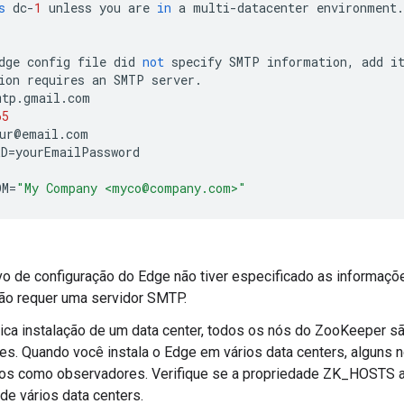
s
dc
-
1
unless
you
are
in
a
multi
-
datacenter
environment
.
dge
config
file
did
not
specify
SMTP
information
,
add
i
ion
requires
an
SMTP
server
.
mtp
.
gmail
.
com
65
ur
@
email
.
com
RD
=
yourEmailPassword
OM
=
"My Company <myco@company.com>"
vo de configuração do Edge não tiver especificado as informaçõ
ão requer uma servidor SMTP.
ca instalação de um data center, todos os nós do ZooKeeper sã
es. Quando você instala o Edge em vários data centers, algun
os como observadores. Verifique se a propriedade ZK_HOSTS a
 de vários data centers.