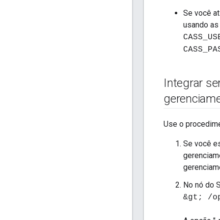
Se você at
usando as 
CASS_US
CASS_PA
Integrar s
gerenciam
Use o procedime
Se você es
gerenciame
gerenciame
No nó do S
&gt; /o