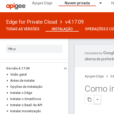
Apigee Edge
Nuvem privada
H
Edge for Private Cloud
v4.17.09
TODAS AS VERSÕES
INSTALAÇÃO
OPERAÇÕES E C
idioma de preferê
Versão 4
.
17
.
09
Visão geral
Apigee Edge
Ed
Antes de instalar
Como in
Opções de instalação
Instalar o Edge
Instalar o Smart
Docs
Instalar o Baa
S da API
Instalar monetização