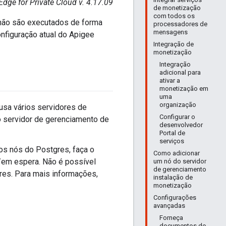
Edge for Private Cloud v. 4.17.09
de monetização
com todos os
 não são executados de forma
processadores de
mensagens
nfiguração atual do Apigee
Integração de
monetização
Integração
adicional para
ativar a
monetização em
uma
organização
usa vários servidores de
Configurar o
o servidor de gerenciamento de
desenvolvedor
Portal de
serviços
os nós do Postgres, faça o
Como adicionar
/em espera. Não é possível
um nó do servidor
de gerenciamento
res. Para mais informações,
instalação de
monetização
Configurações
avançadas
Forneça
documentos de