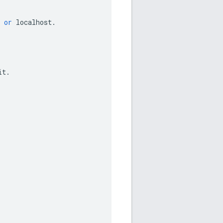
or
localhost
.
it
.