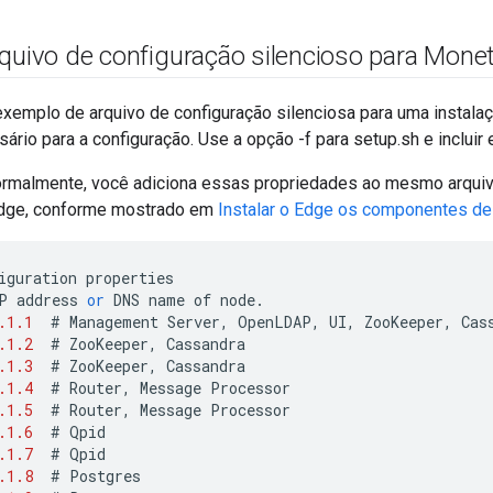
rquivo de configuração silencioso para Mone
exemplo de arquivo de configuração silenciosa para uma instalaç
rio para a configuração. Use a opção -f para setup.sh e incluir 
normalmente, você adiciona essas propriedades ao mesmo arqui
 Edge, conforme mostrado em
Instalar o Edge os componentes de
iguration
properties
P
address
or
DNS
name
of
node
.
.1.1
#
Management
Server
,
OpenLDAP
,
UI
,
ZooKeeper
,
Cas
.1.2
#
ZooKeeper
,
Cassandra
.1.3
#
ZooKeeper
,
Cassandra
.1.4
#
Router
,
Message
Processor
.1.5
#
Router
,
Message
Processor
.1.6
#
Qpid
.1.7
#
Qpid
.1.8
#
Postgres