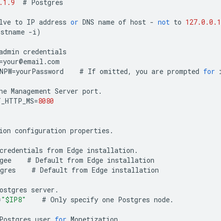
.1.9
#
Postgres
lve
to
IP
address
or
DNS
name
of
host
-
not
to
127.0.0.1
ostname
-
i
)
admin
credentials
=
your
@
email
.
com
NPW
=
yourPassword
#
If
omitted
,
you
are
prompted
for
he
Management
Server
port
.
T_HTTP_MS
=
8080
ion
configuration
properties
.
credentials
from
Edge
installation
.
gee
#
Default
from
Edge
installation
gres
#
Default
from
Edge
installation
ostgres
server
.
=
"$IP8"
#
Only
specify
one
Postgres
node
.
Postgres
user
for
Monetization
.