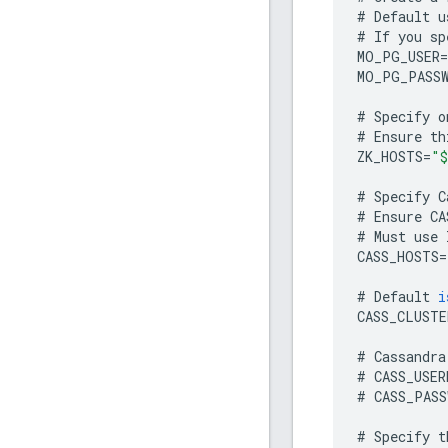
#
Default
u
#
If
you
sp
MO_PG_USER
=
MO_PG_PASS
#
Specify
o
#
Ensure
th
ZK_HOSTS
=
"$
#
Specify
C
#
Ensure
CA
#
Must
use
CASS_HOSTS
=
#
Default
i
CASS_CLUSTE
#
Cassandra
#
CASS_USER
#
CASS_PASS
#
Specify
t