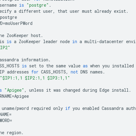
sername
is
"postgre"
.
ecify
a
different
user
,
that
user
must
already
exist
.
postgre
WD
=
moUserPWord
ne
ZooKeeper
host
.
is
is
a
ZooKeeper
leader
node
in
a
multi
-
datacenter
envi
IP2"
assandra
information
.
SS_HOSTS
is
set
to
the
same
value
as
when
you
installed
IP
addresses
for
CASS_HOSTS
,
not
DNS
names
.
"$IP1:1,1 $IP2:1,1 $IP3:1,1"
s
"Apigee"
,
unless
it
was
changed
during
Edge
install
.
RNAME
=
Apigee
uname
/
pword
required
only
if
you
enabled
Cassandra
auth
NAME
=
WORD
=
he
region
.