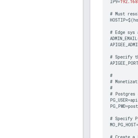
IP9
=
192.168
#
Must
reso
HOSTIP
=
$
(
h
#
Edge
sys
ADMIN_EMAIL
APIGEE_ADMI
#
Specify
t
APIGEE_POR
#
#
Monetizat
#
#
Postgres
PG_USER
=
api
PG_PWD
=
post
#
Specify
P
MO_PG_HOST
#
Create
a