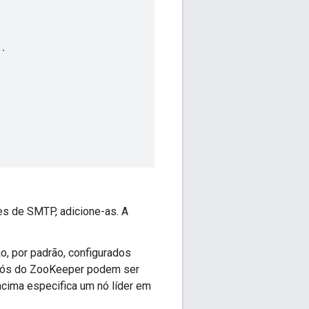
t
.
es de SMTP, adicione-as. A
o, por padrão, configurados
s nós do ZooKeeper podem ser
cima especifica um nó líder em