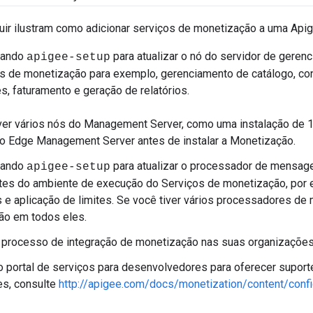
uir ilustram como adicionar serviços de monetização a uma Apig
mando
para atualizar o nó do servidor de geren
apigee-setup
s de monetização para exemplo, gerenciamento de catálogo, con
es, faturamento e geração de relatórios.
ver vários nós do Management Server, como uma instalação de 13
o Edge Management Server antes de instalar a Monetização.
mando
para atualizar o processador de mensage
apigee-setup
s do ambiente de execução do Serviços de monetização, por ex
 e aplicação de limites. Se você tiver vários processadores de 
ão em todos eles.
 processo de integração de monetização nas suas organizações
o portal de serviços para desenvolvedores para oferecer suport
es, consulte
http://apigee.com/docs/monetization/content/conf