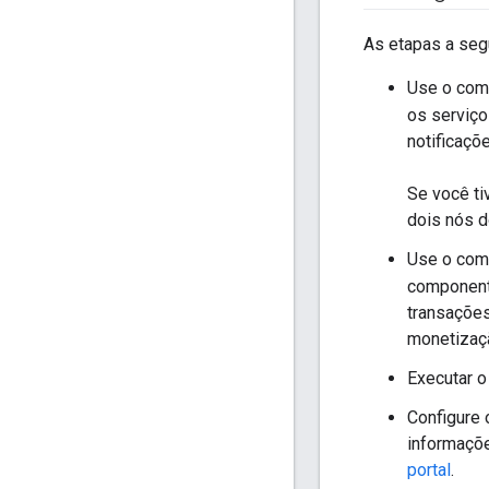
As etapas a seg
Use o co
os serviço
notificaçõ
Se você ti
dois nós d
Use o co
componente
transações
monetizaç
Executar o
Configure 
informaçõ
portal
.