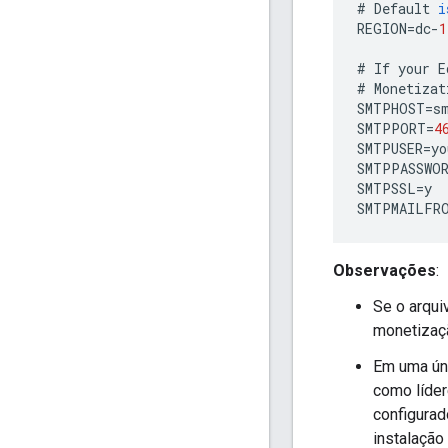
#
Default
i
REGION
=
dc
-
1
#
If
your
E
#
Monetizat
SMTPHOST
=
s
SMTPPORT
=
4
SMTPUSER
=
yo
SMTPPASSWO
SMTPSSL
=
y
SMTPMAILFR
Observações
:
Se o arqui
monetizaç
Em uma úni
como líder
configurad
instalação