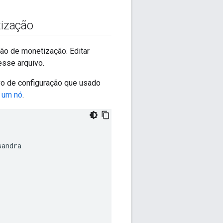
tização
ão de monetização. Editar
esse arquivo.
vo de configuração que usado
 um nó
.
sandra