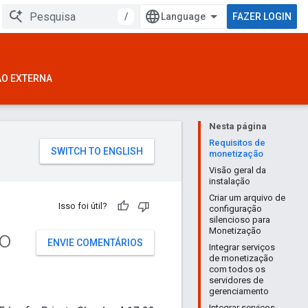
/
FAZER LOGIN
ÃO EXTERNA
Nesta página
Requisitos de
monetização
Visão geral da
instalação
Criar um arquivo de
Isso foi útil?
configuração
silencioso para
ão
Monetização
ENVIE COMENTÁRIOS
Integrar serviços
de monetização
com todos os
servidores de
gerenciamento
Integrar serviços