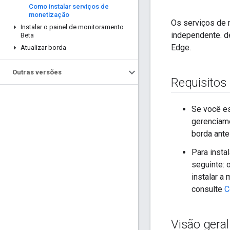
Como instalar serviços de
monetização
Os serviços de 
Instalar o painel de monitoramento
independente. d
Beta
Edge.
Atualizar borda
Outras versões
Requisitos
Se você es
gerenciame
borda ante
Para insta
seguinte:
instalar a
consulte
C
Visão geral