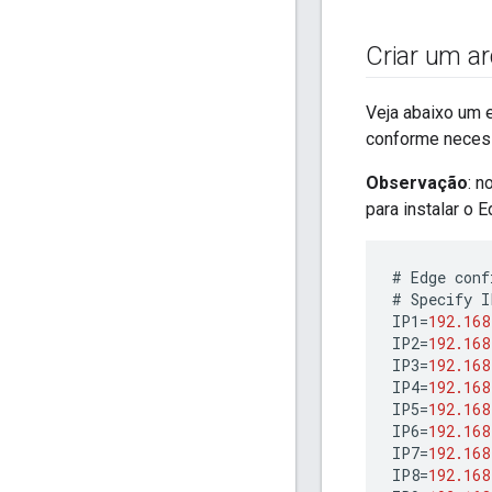
Criar um a
Veja abaixo um 
conforme necessá
Observação
: 
para instalar o
#
Edge
conf
#
Specify
I
IP1
=
192.168
IP2
=
192.168
IP3
=
192.168
IP4
=
192.168
IP5
=
192.168
IP6
=
192.168
IP7
=
192.168
IP8
=
192.168