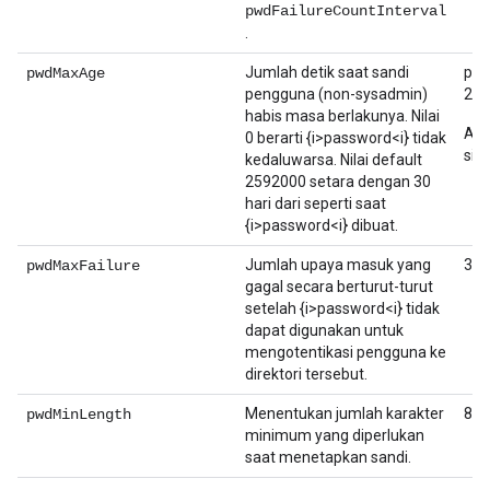
pwdFailureCountInterval
.
Jumlah detik saat sandi
pen
pwdMaxAge
pengguna (non-sysadmin)
259
habis masa berlakunya. Nilai
Ad
0 berarti {i>password<i} tidak
sis
kedaluwarsa. Nilai default
2592000 setara dengan 30
hari dari seperti saat
{i>password<i} dibuat.
Jumlah upaya masuk yang
3
pwdMaxFailure
gagal secara berturut-turut
setelah {i>password<i} tidak
dapat digunakan untuk
mengotentikasi pengguna ke
direktori tersebut.
Menentukan jumlah karakter
8
pwdMinLength
minimum yang diperlukan
saat menetapkan sandi.