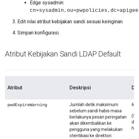
Edge sysadmin:
cn=sysadmin,ou=pwpolicies,dc=apigee
Edit nilai atribut kebijakan sandi sesuai keinginan.
Simpan konfigurasi.
Atribut Kebijakan Sandi LDAP Default
Atribut
Deskripsi
Def
Jumlah detik maksimum
604
pwdExpireWarning
sebelum sandi habis masa
(Se
berlakunya pesan peringatan
den
akan dikembalikan ke
hari
pengguna yang melakukan
otentikasi ke direktori.