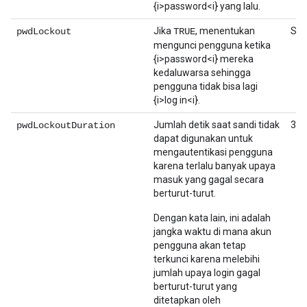
{i>password<i} yang lalu.
Jika
, menentukan
Sal
pwdLockout
TRUE
mengunci pengguna ketika
{i>password<i} mereka
kedaluwarsa sehingga
pengguna tidak bisa lagi
{i>log in<i}.
Jumlah detik saat sandi tidak
300
pwdLockoutDuration
dapat digunakan untuk
mengautentikasi pengguna
karena terlalu banyak upaya
masuk yang gagal secara
berturut-turut.
Dengan kata lain, ini adalah
jangka waktu di mana akun
pengguna akan tetap
terkunci karena melebihi
jumlah upaya login gagal
berturut-turut yang
ditetapkan oleh