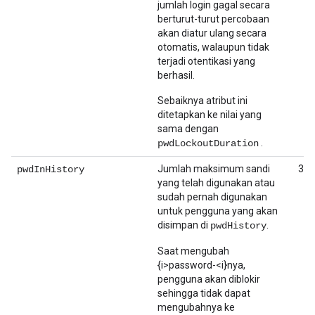
jumlah login gagal secara
berturut-turut percobaan
akan diatur ulang secara
otomatis, walaupun tidak
terjadi otentikasi yang
berhasil.
Sebaiknya atribut ini
ditetapkan ke nilai yang
sama dengan
.
pwdLockoutDuration
Jumlah maksimum sandi
3
pwdInHistory
yang telah digunakan atau
sudah pernah digunakan
untuk pengguna yang akan
disimpan di
.
pwdHistory
Saat mengubah
{i>password-<i}nya,
pengguna akan diblokir
sehingga tidak dapat
mengubahnya ke