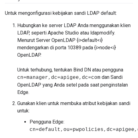
Untuk mengonfigurasi kebijakan sandi LDAP default:
Hubungkan ke server LDAP Anda menggunakan klien
LDAP, seperti Apache Studio atau ldapmodify.
Menurut Server OpenLDAP {i>default<i}
mendengarkan di porta 10389 pada {i>node<i}
OpenLDAP.
Untuk terhubung, tentukan Bind DN atau pengguna
dan Sandi
cn=manager,dc=apigee,dc=com
OpenLDAP yang Anda setel pada saat penginstalan
Edge.
Gunakan klien untuk membuka atribut kebijakan sandi
untuk:
Pengguna Edge:
cn=default,ou=pwpolicies,dc=apigee,