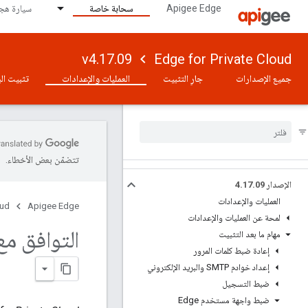
Apigee Edge
سحابة خاصة
سيارة هجي
v4.17.09
Edge for Private Cloud
جميع الإصدارات
جارٍ التثبيت
العمليات والإعدادات
تثبيت الب
تتضمّن بعض الأخطاء.
الإصدار 4
09
.
17
.
العمليات والإعدادات
oud
Apigee Edge
لمحة عن العمليات والإعدادات
التوافق مع
مهام ما بعد التثبيت
إعادة ضبط كلمات المرور
إعداد خوادم SMTP والبريد الإلكتروني
ضبط التسجيل
ضبط واجهة مستخدم Edge