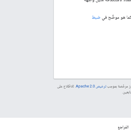
ضبط
موز مرخّصة بموجب
ترخيص Apache 2.0‏
. للاطّلاع على
المَراجع