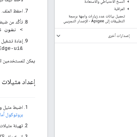
النسخ الاحتياطي والاستعادة
المراقبة
احفظ الملف.
تحميل بيانات عدد زيارات واجهة برمجة
التطبيقات إلى Apigee - الإصدار التجريبي
تأكَّد من ضب
> تشون apigee:apigee /opt/apigee/customer/application/ui.properties
إصدارات أخرى
إعادة تشغيل ا
&gt; /opt/apigee/apigee-service/bin/apigee-service Edge-ui إعادة تشغيل
يمكن للمستخدمين ال
إعداد مثيلات واجهة مستخدم Edge ب
اضبط مثيل واجهة ا
بروتوكول أمان طبقة النقل 
تهيئة مثيلات واجهة مستخدم Edge الثانية كما