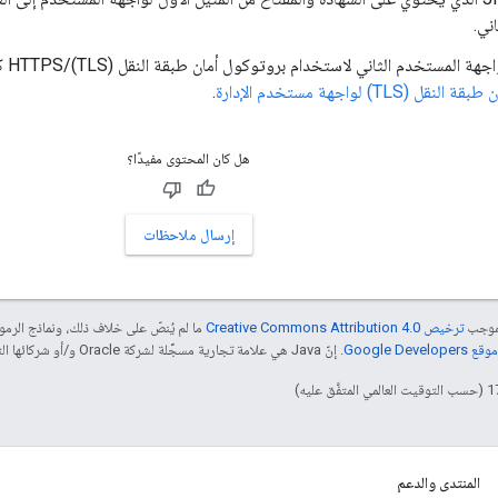
ني.
لمستخدم الثاني لاستخدام بروتوكول أمان طبقة النقل (TLS)/HTTPS كما هو موضَّح في
(TLS) لواجهة مستخدم الإدارة
.
هل كان المحتوى مفيدًا؟
إرسال ملاحظات
بموجب
ترخيص Creative Commons Attribution 4.0‏
ما لم يُنصّ على خلاف ذلك، ونماذج الر
Google Dev‏
. إنّ Java هي علامة تجارية مسجَّلة لشركة Oracle و/أو شركائها التابعين.
المنتدى والدعم