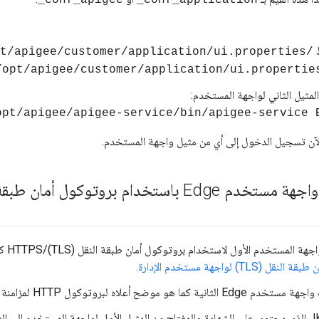
conf_apigee_
conf_application_
ط
/opt/apigee/customer/application/ui.properties
لمثيل الثاني لواجهة المستخدم:
آن تسجيل الدخول إلى أي من مثيل واجهة المستخدم.
استخدام بروتوكول أمان طبقة النقل (TLS)
لمستخدم الأول لاستخدام بروتوكول أمان طبقة النقل (TLS)/HTTPS كما هو موضح في
(TLS) لواجهة مستخدم الإدارة
.
 هو موضح أعلاه لبروتوكول HTTP لمزامنة الخصائص المطلوبة.
انسخ ملف JKS الذي يحتوي على الشهادة والمفتاح من المثيل الأول لواجهة المستخدم إل