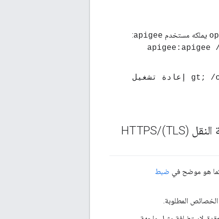
يملكه مستخدم
:
apigee
HTTPS
/
ضبط
ى العقدة. لاستضافة مثيل واجهة