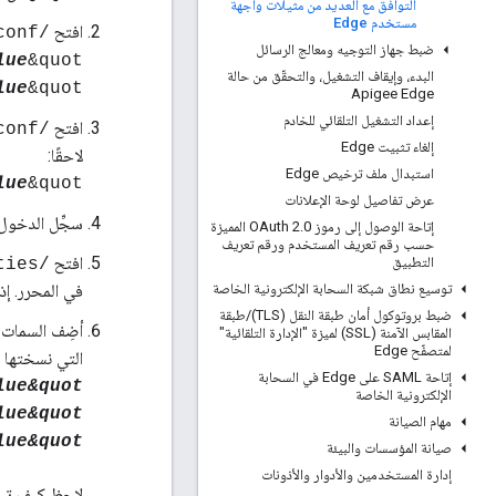
التوافق مع العديد من مثيلات واجهة
مستخدم Edge
افتح
/opt/apigee/edge-ui/conf/apigee.conf
ضبط جهاز التوجيه ومعالج الرسائل
lue
&quot;
البدء، وإيقاف التشغيل، والتحقّق من حالة
lue
&quot;
Apigee Edge
إعداد التشغيل التلقائي للخادم
افتح
/opt/apigee/edge-ui/conf/application.conf
إلغاء تثبيت Edge
لاحقًا:
استبدال ملف ترخيص Edge
lue
&quot;
عرض تفاصيل لوحة الإعلانات
سجِّل الدخول 
إتاحة الوصول إلى رموز OAuth 2
.
0 المميزة
حسب رقم تعريف المستخدم ورقم تعريف
افتح
التطبيق
/opt/apigee/customer/application/ui.properties
توسيع نطاق شبكة السحابة الإلكترونية الخاصة
في المحرر. إذا
ضبط بروتوكول أمان طبقة النقل (TLS)
/
طبقة
أضِف السمات ا
المقابس الآمنة (SSL) لميزة "الإدارة التلقائية"
لمتصفّح Edge
التي نسختها م
إتاحة SAML على Edge في السحابة
lue&quot;
الإلكترونية الخاصة
lue&quot;
مهام الصيانة
lue&quot;
صيانة المؤسسات والبيئة
إدارة المستخدمين والأدوار والأذونات
لاحظ كيف تبدأ