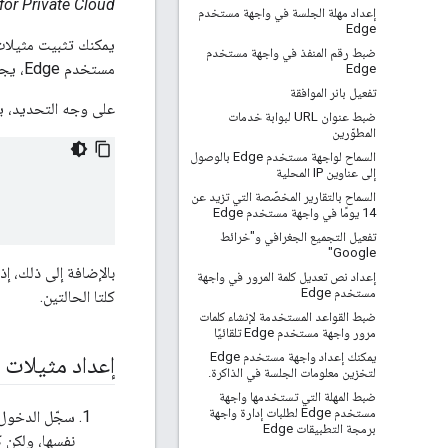
Edge for Private Cloud، الإصد
إعداد مهلة الجلسة في واجهة مستخدم
Edge
ضبط رقم المنفذ في واجهة مستخدم
مستخدم Edge، يجب عليك تنفيذ مهام ما بعد التثبيت في من أجل مزامنة إعدادات الملكية بين الاثنين.
Edge
تفعيل بانر الموافقة
على وجه التحديد، ي
ضبط عنوان URL لبوابة خدمات
المطوّرين
السماح لواجهة مستخدم Edge بالوصول
إلى عناوين IP المحلية
السماح بالتقارير المخصّصة التي تزيد عن
14 يومًا في واجهة مستخدم Edge
تفعيل التجميع الجغرافي و"خرائط
Google"
إعداد نص تعديل كلمة المرور في واجهة
مستخدم Edge
كلتا الحالتين.
ضبط القواعد المستخدمة لإنشاء كلمات
مرور واجهة مستخدم Edge تلقائيًا
يمكنك إعداد واجهة مستخدم Edge
إعداد مثيلات واجهة م
لتخزين معلومات الجلسة في الذاكرة
.
ضبط المهلة التي تستخدمها واجهة
مستخدم Edge لطلبات إدارة واجهة
برمجة التطبيقات Edge
نفسها، ولكن 