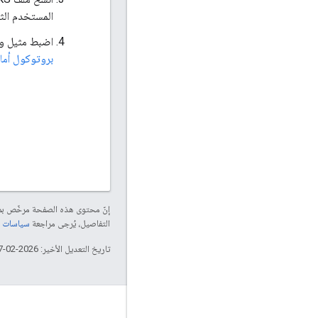
المستخدم الثا
اضبط مثيل واجهة ا
بروتوكول أمان طبقة النقل 
إنّ محتوى هذه الصفحة مرخّص 
التفاصيل، يُرجى مراجعة
سياسات موقع elopers
تاريخ التعديل الأخير: 2026-02-17 (حسب التوقيت العالمي المتفَّق عليه)
لمحة عن Apigee