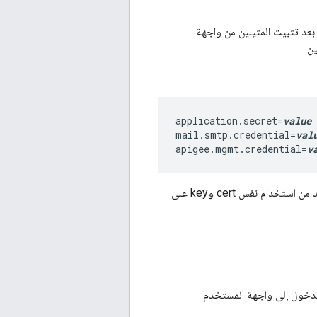
فر العالي. ومع ذلك، بعد تثبيت المثيلين من واجهة
application.secret=
value
mail.smtp.credential=
val
apigee.mgmt.credential=
v
بالإضافة إلى ذلك، إذا قمت بتهيئتها لاستخدام بروتوكول أمان طبقة النقل (TLS)، فيجب عليك التأكد من استخدام نفس cert وkey على
يف المثيلات الأولى لواجهة مستخدم Edge (لا تسجّل الدخول إلى واجهة المستخدم