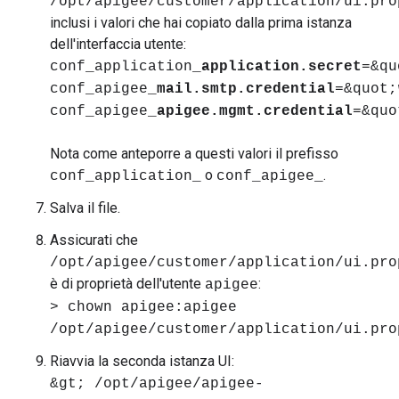
/opt/apigee/customer/application/ui.pro
inclusi i valori che hai copiato dalla prima istanza
dell'interfaccia utente:
conf_application_
application.secret
=&qu
conf_apigee_
mail.smtp.credential
=&quot;
conf_apigee_
apigee.mgmt.credential
=&quo
Nota come anteporre a questi valori il prefisso
o
.
conf_application_
conf_apigee_
Salva il file.
Assicurati che
/opt/apigee/customer/application/ui.pro
è di proprietà dell'utente
:
apigee
> chown apigee:apigee
/opt/apigee/customer/application/ui.pro
Riavvia la seconda istanza UI:
&gt; /opt/apigee/apigee-