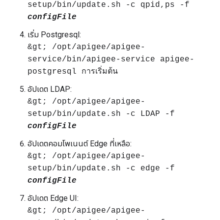
setup/bin/update.sh -c qpid,ps -f
configFile
เริ่ม Postgresql:
&gt; /opt/apigee/apigee-
service/bin/apigee-service apigee-
postgresql การเริ่มต้น
อัปเดต LDAP:
&gt; /opt/apigee/apigee-
setup/bin/update.sh -c LDAP -f
configFile
อัปเดตคอมโพเนนต์ Edge ที่เหลือ:
&gt; /opt/apigee/apigee-
setup/bin/update.sh -c edge -f
configFile
อัปเดต Edge UI:
&gt; /opt/apigee/apigee-