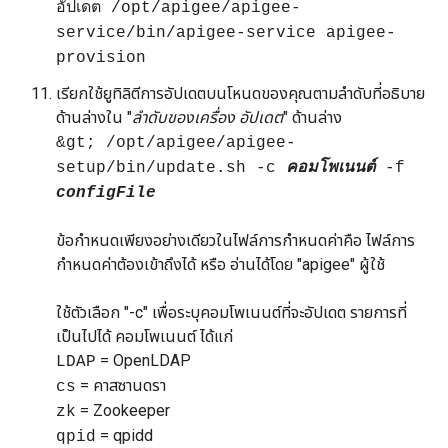
อัปเดต /opt/apigee/apigee-
service/bin/apigee-service apigee-
provision
เรียกใช้ยูทิลิตีการอัปเดตบนโหนดของคุณตามลำดับที่อธิบาย
ด้านล่างใน "
ลำดับของเครื่อง อัปเดต
" ด้านล่าง
&gt; /opt/apigee/apigee-
setup/bin/update.sh -c
คอมโพเนนต์
-f
configFile
ข้อกำหนดเพียงอย่างเดียวในไฟล์การกำหนดค่าคือ ไฟล์การ
กำหนดค่าต้องเข้าถึงได้ หรือ อ่านได้โดย "apigee" ผู้ใช้
ใช้ตัวเลือก "-c" เพื่อระบุคอมโพเนนต์ที่จะอัปเดต รายการที่
เป็นไปได้ คอมโพเนนต์ ได้แก่
= OpenLDAP
LDAP
= คาสซานดรา
cs
= Zookeeper
zk
= qpidd
qpid