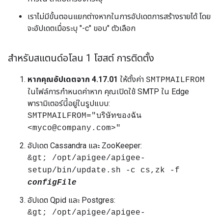
เราไม่มีขั้นตอนแยกต่างหากในการอัปเดตการสร้างรายได้ โดย
จะอัปเดตเมื่อระบุ "-c" ขอบ" ตัวเลือก
สำหรับสแตนด์อโลน 1 โฮสต์ การติดตั้ง
หากคุณอัปเดตจาก 4.17.01
ให้ตั้งค่า
SMTPMAILFROM
ในไฟล์การกำหนดค่าหาก คุณเปิดใช้ SMTP ใน Edge
พารามิเตอร์นี้อยู่ในรูปแบบ:
SMTPMAILFROM="บริษัทของฉัน
<myco@company.com>"
อัปเดต Cassandra และ ZooKeeper:
&gt; /opt/apigee/apigee-
setup/bin/update.sh -c cs,zk -f
configFile
อัปเดต Qpid และ Postgres:
&gt; /opt/apigee/apigee-