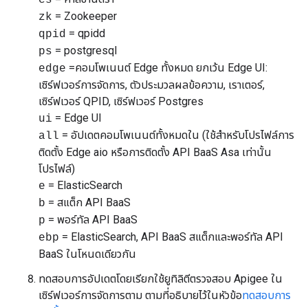
cs
= Zookeeper
zk
= qpidd
qpid
= postgresql
ps
=คอมโพเนนต์ Edge ทั้งหมด ยกเว้น Edge UI:
edge
เซิร์ฟเวอร์การจัดการ, ตัวประมวลผลข้อความ, เราเตอร์,
เซิร์ฟเวอร์ QPID, เซิร์ฟเวอร์ Postgres
= Edge UI
ui
= อัปเดตคอมโพเนนต์ทั้งหมดใน (ใช้สำหรับโปรไฟล์การ
all
ติดตั้ง Edge aio หรือการติดตั้ง API BaaS Asa เท่านั้น
โปรไฟล์)
= ElasticSearch
e
= สแต็ก API BaaS
b
= พอร์ทัล API BaaS
p
= ElasticSearch, API BaaS สแต็กและพอร์ทัล API
ebp
BaaS ในโหนดเดียวกัน
ทดสอบการอัปเดตโดยเรียกใช้ยูทิลิตีตรวจสอบ Apigee ใน
เซิร์ฟเวอร์การจัดการตาม ตามที่อธิบายไว้ในหัวข้อ
ทดสอบการ