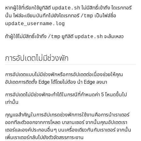
หากผู้ใช้ที่เรียกใช้ยูทิลิตี
ไม่มีสิทธิ์เข้าถึง ไดเรกทอรี
update.sh
นั้น ไฟล์จะเขียนบันทึกไปยังไดเรกทอรี
เป็นไฟล์ชื่อ
/tmp
update_username.log
ถ้าผู้ใช้ไม่มีสิทธิ์เข้าถึง
ยูทิลิตี
จะล้มเหลว
/tmp
update.sh
การอัปเดตไม่มีช่วงพัก
การอัปเดตแบบไม่มีช่วงพักหรือการอัปเดตต่อเนื่องช่วยให้คุณ
อัปเดตการติดตั้ง Edge ได้โดยไม่ต้อง นำ Edge ลงมา
การอัปเดตไม่มีช่วงพักจะทำได้ในกรณีที่กำหนดค่า 5 โหนดขึ้นไป
เท่านั้น
กุญแจสำคัญในการอัปเกรดช่วงพักการใช้งานคือการนำเราเตอร์
ออกทีละตัวออกจากการโหลด บาลานเซอร์ จากนั้นคุณอัปเดตเรา
เตอร์และองค์ประกอบอื่นๆ บนเครื่องเดียวกันกับเราเตอร์ จากนั้น
เพิ่มเราเตอร์กลับไปยังตัวจัดสรรภาระงาน