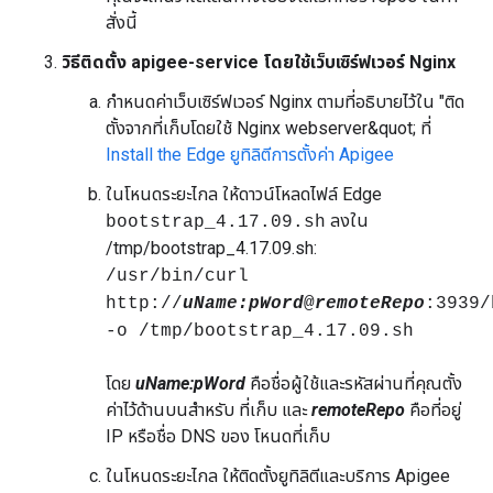
สั่งนี้
วิธีติดตั้ง apigee-service โดยใช้เว็บเซิร์ฟเวอร์ Nginx
กำหนดค่าเว็บเซิร์ฟเวอร์ Nginx ตามที่อธิบายไว้ใน "ติด
ตั้งจากที่เก็บโดยใช้ Nginx webserver&quot; ที่
Install the Edge ยูทิลิตีการตั้งค่า Apigee
ในโหนดระยะไกล ให้ดาวน์โหลดไฟล์ Edge
ลงใน
bootstrap_4.17.09.sh
/tmp/bootstrap_4.17.09.sh:
/usr/bin/curl
http://
uName:
pWord
@
remoteRepo
:3939/
-o /tmp/bootstrap_4.17.09.sh
โดย
uName:pWord
คือชื่อผู้ใช้และรหัสผ่านที่คุณตั้ง
ค่าไว้ด้านบนสำหรับ ที่เก็บ และ
remoteRepo
คือที่อยู่
IP หรือชื่อ DNS ของ โหนดที่เก็บ
ในโหนดระยะไกล ให้ติดตั้งยูทิลิตีและบริการ Apigee