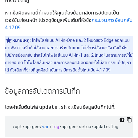
ค้างไว้ ปิดอยู่
หากข้อผิดพลาดนี้กำหนดให้คุณต้องย้อนกลับการอัปเดตเป็น
เวอร์ชันก่อนหน้า โปรดดูข้อมูลเพิ่มเติมที่หัวข้อ
กระบวนการย้อนกลับ
4.17.09
หมายเหตุ:
โทโพโลยีแบบ All-in-One และ 2 โหนดของ Edge ออกแบบ
มาเพื่อ การเริ่มต้นใช้งานและการสร้างต้นแบบ ไม่ใช่การใช้งานจริง ดังนั้นจึง
ไม่มีการย้อนกลับ สำหรับโทโพโลยีแบบ All-in-1 และ 2 โหนด ในสถานการณ์ที่มี
การอัปเดต โทโพโลยีล้มเหลว และการลองอัปเดตอีกครั้งไม่สามารถแก้ปัญหา
ได้ ตัวเลือกที่ง่ายที่สุดคือดำเนินการ มีการติดตั้งใหม่เป็น 4.17.09
ข้อมูลการอัปเดตการบันทึก
โดยค่าเริ่มต้นไฟล์
จะเขียนข้อมูลบันทึกไปที่:
update.sh
/
opt
/
apigee
/
var
/
log
/
apigee
-
setup
/
update
.
log