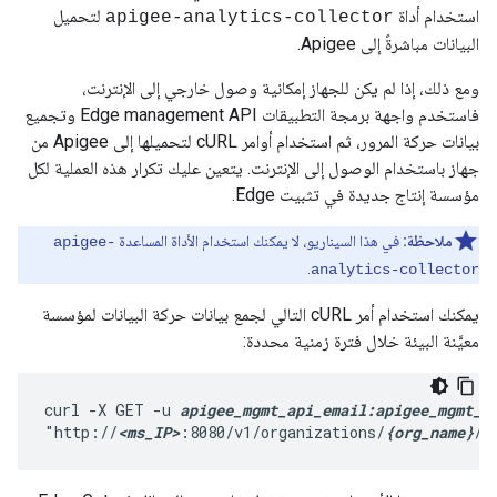
استخدام أداة
لتحميل
apigee-analytics-collector
البيانات مباشرةً إلى Apigee.
ومع ذلك، إذا لم يكن للجهاز إمكانية وصول خارجي إلى الإنترنت،
فاستخدم واجهة برمجة التطبيقات Edge management API وتجميع
بيانات حركة المرور، ثم استخدام أوامر cURL لتحميلها إلى Apigee من
جهاز باستخدام الوصول إلى الإنترنت. يتعين عليك تكرار هذه العملية لكل
مؤسسة إنتاج جديدة في تثبيت Edge.
ملاحظة:
في هذا السيناريو، لا يمكنك استخدام الأداة المساعدة
apigee-
.
analytics-collector
يمكنك استخدام أمر cURL التالي لجمع بيانات حركة البيانات لمؤسسة
معيَّنة البيئة خلال فترة زمنية محددة:
curl -X GET -u 
apigee_mgmt_api_email:apigee_mgmt_a
"http://
<ms_IP>
:8080/v1/organizations/
{org_name}
/e