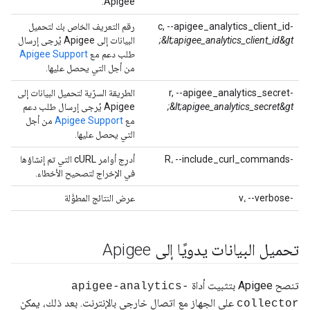
Apigee.
-c, --apigee_analytics_client_id
رقم التعريف الخاص بك لتحميل
&lt;apigee_analytics_client_id&gt;
البيانات إلى Apigee يُرجى إرسال
طلب دعم مع
Apigee Support
من أجل التي يحصل عليها.
-r, --apigee_analytics_secret
الطريقة السرّية لتحميل البيانات إلى
&lt;apigee_analytics_secret&gt;
Apigee يُرجى إرسال طلب دعم
مع
Apigee Support
من أجل
التي يحصل عليها.
-R، --include_curl_commands
أدرِج أوامر cURL التي تم إنشاؤها
في الإخراج لتصحيح الأخطاء.
-v، --verbose
عرض النتائج المطوَّلة
تحميل البيانات يدويًا إلى Apigee
تنصح Apigee بتثبيت أداة
apigee-analytics-
على الجهاز مع اتصال خارجي بالإنترنت. بعد ذلك، يمكن
collector