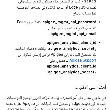
غالبًا ما تتضمن هذه سيكون البريد الإلكتروني
/stats
لمشرف نظام Edge أو البريد الإلكتروني لمشرف المؤسسة
لمؤسسات الإنتاج
apigee_mgmt_api_password
: كلمة مرور Edge
للحساب الذي تم تحديده من خلال
.
apigee_mgmt_api_email
apigee_analytics_client_id
و
apigee_analytics_secret
: بيانات الاعتماد الخاصة
بك لتحميل البيانات إلى Apigee يُرجى إرسال تذكرة إلى
Apigee Support
للحصول على
apigee_analytics_client_id
و
apigee_analytics_secret
.
أمثلة على الطلبات
في ما يلي مثال على أمر لاسترداد بيانات حركة المرور لجميع المؤسسات
البيئات في تثبيت Edge وتحميل تلك البيانات إلى Apigee. هل لاحظت
كيف استخدام
من أجل شغِّل الأمر
apigee-
apigee-service