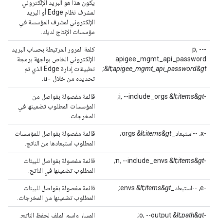
يكون هذا هو البريد الإلكتروني
لمشرف نظام Edge أو البريد
الإلكتروني لمشرف المؤسسة في
مؤسسات الإنتاج لديك.
-p, --
كلمة المرور المرتبطة بحساب البريد
apigee_mgmt_api_password
الإلكتروني الخاص بواجهة برمجة
&lt;apigee_mgmt_api_password&gt;
تطبيقات إدارة Edge الذي تم
تحديده من خلال
.
-u
-i, --include_orgs
&lt;items&gt;
قائمة مفصولة بفواصل من
المؤسسات المطلوب تضمينها في
المخرجات.
-x، --استبعاد_orgs
&lt;items&gt;
قائمة مفصولة بفواصل للمؤسسات
المطلوب استبعادها من الناتج.
-n، --include_envs
&lt;items&gt;
قائمة مفصولة بفواصل للبيئات
المطلوب تضمينها في الناتج.
-e، --استبعاد_envs
&lt;items&gt;
قائمة مفصولة بفواصل للبيئات
المطلوب تضمينها من المخرجات.
-o, --output
&lt;path&gt;
المسار واسم الملف لحفظ الناتج.