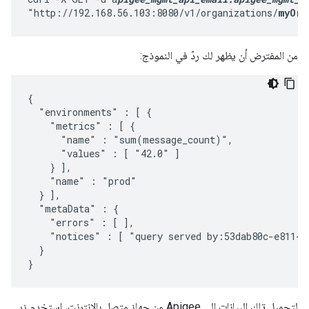
"http://192.168.56.103:8080/v1/organizations/
myOrg
من المفترض أن يظهر لك ردّ في النموذج:
{

  "environments" : [ {

    "metrics" : [ {

      "name" : "sum(message_count)",

      "values" : [ "42.0" ]

    } ],

    "name" : "prod"

  } ],

  "metaData" : {

    "errors" : [ ],

    "notices" : [ "query served by:53dab80c-e811-4
  }

}
لتحميل تلك البيانات إلى Apigee من جهاز متصل بالإنترنت، استخدِم زر