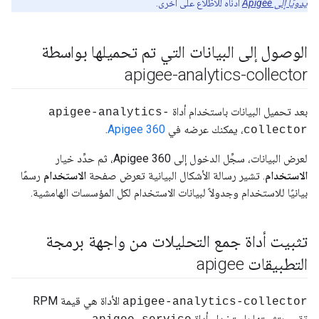
يدويًا إلى Apigee
أدناه للاطّلاع على أخرى.
الوصول إلى البيانات التي تم تحميلها بواسطة
apigee-analytics-collector
بعد تحميل البيانات باستخدام أداة
apigee-analytics-
، يمكنك عرضه في
Apigee 360
.
collector
لعرض البيانات، سجِّل الدخول إلى Apigee 360، ثم حدِّد خيار
الاستخدام
. تشير رسالة الأشكال البيانية تعرض صفحة
الاستخدام
رسمًا
بيانيًا للاستخدام وجدولاً لبيانات الاستخدام لكل المؤسسات الهامشية.
تثبيت أداة جمع التحليلات من واجهة برمجة
التطبيقات apigee
الأداة هي قيمة RPM
apigee-analytics-collector
تقوم بتثبيتها باستخدام أداة
.