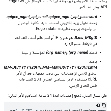
يستخدم هذا الأمر واجهة برمجة تطبيقات عدد الرسائل في Edge Get
API. وفي هذا الأمر:
،
apigee_mgmt_api_email:apigee_mgmt_api_password
يحدد عنوان بريد إلكتروني لحساب لديه إمكانية الوصول
إلى واجهات برمجة تطبيقات Edge /stats.
&lt;ms_IP&gt;
هو عنوان IP أو اسم نظام أسماء النطاقات
في Edge. خادم الإدارة.
تحدّد
{org_name}
و
{org_name}
المؤسسة والبيئة.
يحدّد
MM/DD/YYYY%20HH:MM~MM/DD/YYYY%20HH:MM
النطاق الزمني الإحصائيات التي يجب جمعها. لاحِظ أنّ الأمر
cURL يستخدم الرمز السداسي العشري
للمساحات
%20
ضمن النطاق الزمني.
على سبيل المثال، لجمع إحصاءات لمدة 24 ساعة، استخدِم الأمر التالي:
curl -X GET -u a
pigee_mgmt_api_email
:apigee_mgmt_a