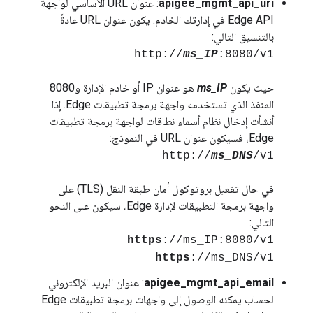
apigee_mgmt_api_uri
: عنوان URL الأساسي لواجهة
Edge API في إدارتك الخادم. يكون عنوان URL عادةً
بالتنسيق التالي:
http://
ms_IP
:8080/v1
حيث يكون
ms_IP
هو عنوان IP أو خادم الإدارة و8080
المنفذ الذي تستخدمه واجهة برمجة تطبيقات Edge. إذا
أنشأت إدخال نظام أسماء نطاقات لواجهة برمجة تطبيقات
Edge، فسيكون عنوان URL في النموذج:
http://
ms_DNS
/v1
في حال تفعيل بروتوكول أمان طبقة النقل (TLS) على
واجهة برمجة التطبيقات لإدارة Edge، سيكون على النحو
التالي:
https
://ms_IP:8080/v1
https
://ms_DNS/v1
apigee_mgmt_api_email
: عنوان البريد الإلكتروني
لحساب يمكنه الوصول إلى واجهات برمجة تطبيقات Edge