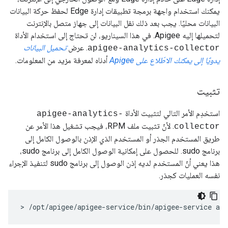
يمكنك استخدام واجهة برمجة تطبيقات إدارة Edge لحفظ حركة البيانات
البيانات محليًا. يجب بعد ذلك نقل البيانات إلى جهاز متصل بالإنترنت
لتحميلها إليه Apigee. في هذا السيناريو، لن تحتاج إلى استخدام الأداة
. عرض
تحميل البيانات
apigee-analytics-collector
يدويًا إلى يمكنك الاطّلاع على Apigee
أدناه لمعرفة مزيد من المعلومات.
تثبيت
استخدِم الأمر التالي لتثبيت الأداة
apigee-analytics-
. لأنّ تثبيت ملف RPM، فيجب تشغيل هذا الأمر عن
collector
طريق المستخدم الجذر أو المستخدم الذي الإذن بالوصول الكامل إلى
برنامج sudo. للحصول على إمكانية الوصول الكامل إلى برنامج sudo،
هذا يعني أنّ المستخدم لديه إذن الوصول إلى برنامج sudo لتنفيذ الإجراء
نفسه العمليات كجذر.
> /opt/apigee/apigee-service/bin/apigee-service api