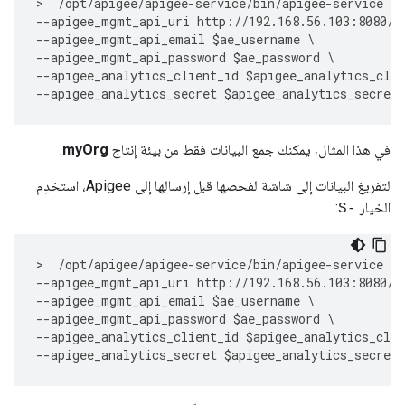
>
/
opt
/
apigee
/
apigee
-
service
/
bin
/
apigee
-
service
ap
--
apigee_mgmt_api_uri
http
:
//
192.168
.
56.103
:
8080
/
v
--
apigee_mgmt_api_email
$
ae_username
--
apigee_mgmt_api_password
$
ae_password
--
apigee_analytics_client_id
$
apigee_analytics_clie
--
apigee_analytics_secret
$
apigee_analytics_secret
في هذا المثال، يمكنك جمع البيانات فقط من بيئة إنتاج
myOrg
.
لتفريغ البيانات إلى شاشة لفحصها قبل إرسالها إلى Apigee، استخدِم
الخيار
:
-S
>
/
opt
/
apigee
/
apigee
-
service
/
bin
/
apigee
-
service
ap
--
apigee_mgmt_api_uri
http
:
//
192.168
.
56.103
:
8080
/
v
--
apigee_mgmt_api_email
$
ae_username
--
apigee_mgmt_api_password
$
ae_password
--
apigee_analytics_client_id
$
apigee_analytics_clie
--
apigee_analytics_secret
$
apigee_analytics_secret