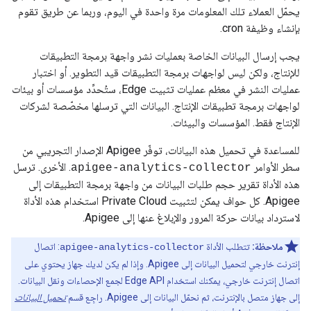
يحمّل العملاء تلك المعلومات مرة واحدة في اليوم، وربما عن طريق تقوم
بإنشاء وظيفة cron.
يجب إرسال البيانات الخاصة بعمليات نشر واجهة برمجة التطبيقات
للإنتاج، ولكن ليس لواجهات برمجة التطبيقات قيد التطوير. أو اختبار
عمليات النشر في معظم عمليات تثبيت Edge، ستُحدِّد مؤسسات أو بيئات
لواجهات برمجة تطبيقات الإنتاج. البيانات التي ترسلها مخصّصة لشركات
الإنتاج فقط. المؤسسات والبيئات.
للمساعدة في تحميل هذه البيانات، توفّر Apigee الإصدار التجريبي من
سطر الأوامر
. الأخرى. ترسل
apigee-analytics-collector
هذه الأداة تقرير حجم طلبات البيانات من واجهة برمجة التطبيقات إلى
Apigee. كل حواف يمكن لتثبيت Private Cloud استخدام هذه الأداة
لاسترداد بيانات حركة المرور والإبلاغ عنها إلى Apigee.
ملاحظة:
تتطلب الأداة
: اتصال
apigee-analytics-collector
إنترنت خارجي لتحميل البيانات إلى Apigee. وإذا لم يكن لديك جهاز يحتوي على
اتصال إنترنت خارجي، يمكنك استخدام Edge API لجمع الإحصاءات ونقل البيانات.
إلى جهاز متصل بالإنترنت، ثم نحمّل البيانات إلى Apigee. راجِع قسم
تحميل البيانات