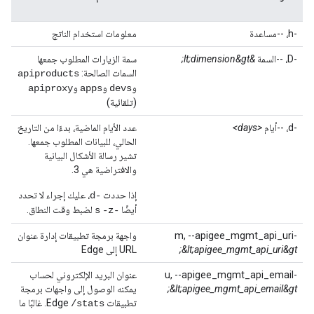
-h، --مساعدة
معلومات استخدام الناتج
-D، --السمة
&lt;dimension&gt;
سمة الزيارات المطلوب جمعها
السمات الصالحة:
apiproducts
و
و
و
apiproxy
apps
devs
(تلقائية)
-d، --أيام
<days>
عدد الأيام الماضية، بدءًا من التاريخ
الحالي، للبيانات المطلوب جمعها.
تشير رسالة الأشكال البيانية
والافتراضية هي 3.
إذا حددت
، عليك إجراء لا تحدد
-d
أيضًا
لضبط وقت النطاق.
-z
-s
-m, --apigee_mgmt_api_uri
واجهة برمجة تطبيقات إدارة عنوان
&lt;apigee_mgmt_api_uri&gt;
URL إلى Edge
-u, --apigee_mgmt_api_email
عنوان البريد الإلكتروني لحساب
&lt;apigee_mgmt_api_email&gt;
يمكنه الوصول إلى واجهات برمجة
تطبيقات Edge
. غالبًا ما
/stats