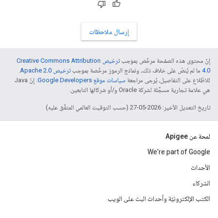
إرسال ملاحظات
إنّ محتوى هذه الصفحة مرخّص بموجب
ترخيص Creative Commons Attribution
4.0‏
ما لم يُنصّ على خلاف ذلك، ونماذج الرموز مرخّصة بموجب
ترخيص Apache 2.0‏
.
للاطّلاع على التفاصيل، يُرجى مراجعة
سياسات موقع Google Developers‏
. إنّ Java
هي علامة تجارية مسجَّلة لشركة Oracle و/أو شركائها التابعين.
تاريخ التعديل الأخير: 2026-05-27 (حسب التوقيت العالمي المتفَّق عليه)
لمحة عن Apigee
We're part of Google
الأحداث
الشركاء
الكتب الإلكترونيّة وأحداث البث على الويب