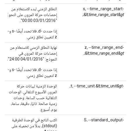
-s, --time_range_start
النطاق الزمني لبدء الاستعلام عن
&lt;time_range_start&gt;
إحصاءات حركة المرور، على النحو:
"03/01/2016 00:00".
إذا حددت -d، فلا تحدد أيضًا -s و-
z لتعيين نطاق زمني.
-z, --time_range_end
نهاية النطاق الزمني للاستعلام عن
&lt;time_range_end&gt;
إحصاءات حركة المرور، في
النموذج: "04/01/2016 24:00".
إذا حددت -d، فلا تحدد أيضًا -s و-
z لتعيين نطاق زمني.
-t، --time_unit
&lt;time_unit&gt;
الوحدة الزمنية لبيانات حركة
المرور. الأسبوع التلقائي. الوحدات
التلقائية حسب الساعة. وحدات
زمنية صالحة: ثانيًا، دقيقة، ساعة،
يوم، أسبوع.
-S، --standard_output
اكتب الناتج في الوحدة الطرفية
(stdout)، بدلاً من تحميله على