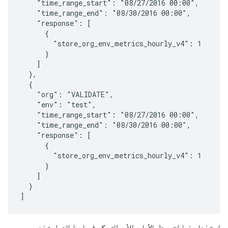
    "time_range_start": "08/27/2016 00:00",

    "time_range_end": "08/30/2016 00:00",

    "response": [

      {

        "store_org_env_metrics_hourly_v4": 1

      }

    ]

  },

  {

    "org": "VALIDATE",

    "env": "test",

    "time_range_start": "08/27/2016 00:00",

    "time_range_end": "08/30/2016 00:00",

    "response": [

      {

        "store_org_env_metrics_hourly_v4": 1

      }

    ]

  }

]
استخدام خيارات سطر الأوامر للأمر للتحكم في إجراءاته. استخدِم