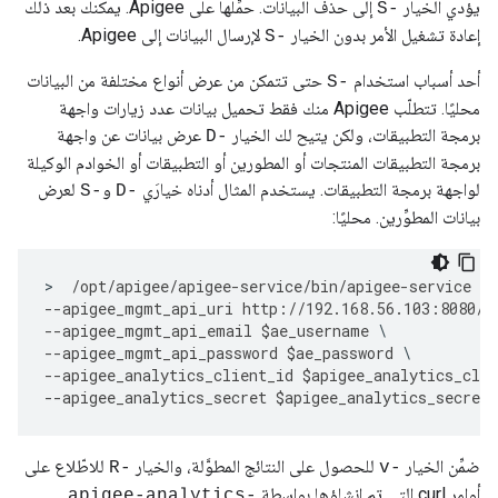
يؤدي الخيار
إلى حذف البيانات. حمِّلها على Apigee. يمكنك بعد ذلك
-S
إعادة تشغيل الأمر بدون الخيار
لإرسال البيانات إلى Apigee.
-S
أحد أسباب استخدام
حتى تتمكن من عرض أنواع مختلفة من البيانات
-S
محليًا. تتطلّب Apigee منك فقط تحميل بيانات عدد زيارات واجهة
برمجة التطبيقات، ولكن يتيح لك الخيار
عرض بيانات عن واجهة
-D
برمجة التطبيقات المنتجات أو المطورين أو التطبيقات أو الخوادم الوكيلة
لواجهة برمجة التطبيقات. يستخدم المثال أدناه خيارَي
و
لعرض
-S
-D
بيانات المطوِّرين. محليًا:
>
/
opt
/
apigee
/
apigee
-
service
/
bin
/
apigee
-
service
ap
--
apigee_mgmt_api_uri
http
:
//
192.168
.
56.103
:
8080
/
v
--
apigee_mgmt_api_email
$
ae_username
--
apigee_mgmt_api_password
$
ae_password
--
apigee_analytics_client_id
$
apigee_analytics_clie
--
apigee_analytics_secret
$
apigee_analytics_secret
ضمِّن الخيار
للحصول على النتائج المطوَّلة، والخيار
للاطّلاع على
-R
-v
أوامر curl التي تم إنشاؤها بواسطة
apigee-analytics-