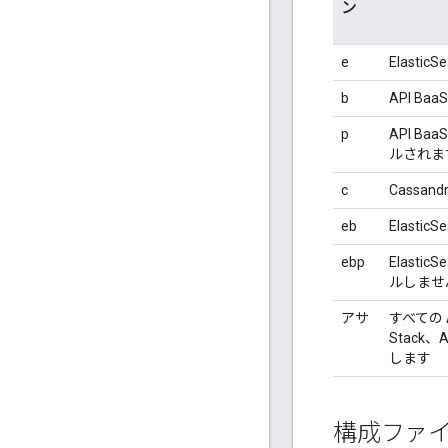
ン
e
Elast
b
API B
p
API 
ルされま
c
Cassa
eb
Elasti
ebp
Elasti
ルしませ
アサ
すべての 
Stack
します
構成ファ