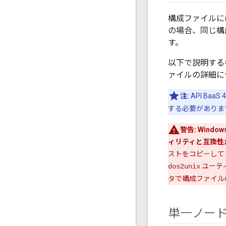
構成ファイルには
の場合、同じ構
す。
以下で説明する
ァイルの詳細に
注:
API Ba
する必要がありま
警告:
Wind
ィリティと互換性
ストをコピーして 
ユーテ
dos2unix
タで構成ファイル
単一ノードに 