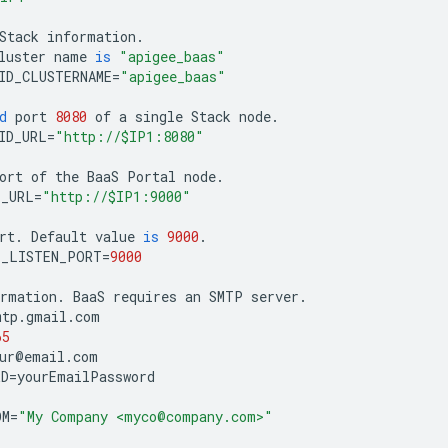
Stack
information
.
luster
name
is
"apigee_baas"
ID_CLUSTERNAME
=
"apigee_baas"
d
port
8080
of
a
single
Stack
node
.
ID_URL
=
"http://$IP1:8080"
ort
of
the
BaaS
Portal
node
.
L_URL
=
"http://$IP1:9000"
rt
.
Default
value
is
9000
.
L_LISTEN_PORT
=
9000
ormation
.
BaaS
requires
an
SMTP
server
.
mtp
.
gmail
.
com
65
ur
@
email
.
com
RD
=
yourEmailPassword
OM
=
"My Company <myco@company.com>"