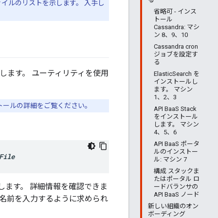
イルのリストを示します。 入手し
省略可 - インス
トール
Cassandra: マシ
ン 8、9、10
Cassandra cron
ジョブを設定す
る
します。 ユーティリティを使用
ElasticSearch を
インストールし
ます。 マシン
1、2、3
トールの詳細をご覧ください。
API BaaS Stack
をインストール
します。 マシン
4、5、6
API BaaS ポータ
ルのインストー
File
ル: マシン 7
構成 スタックま
たはポータル ロ
します。 詳細情報を確認できま
ードバランサの
API BaaS ノード
で名前を入力するように求められ
新しい組織のオン
ボーディング