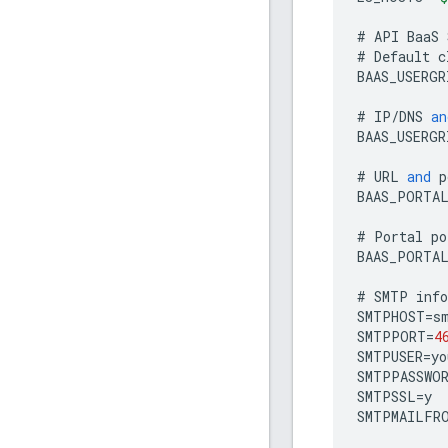
#
API
BaaS
#
Default
c
BAAS_USERGR
#
IP
/
DNS
an
BAAS_USERGR
#
URL
and
p
BAAS_PORTA
#
Portal
po
BAAS_PORTA
#
SMTP
inf
SMTPHOST
=
s
SMTPPORT
=
4
SMTPUSER
=
yo
SMTPPASSWO
SMTPSSL
=
y
SMTPMAILFR