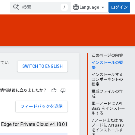
/
ログイン
このページの内容
してい
インストールの概
要
インストールする
コンポーネントの
指定
情報は役に立ちましたか？
構成ファイルの作
成
単一ノードに API
フィードバックを送信
BaaS をインストー
ルする
7 ノードまたは 10
Edge for Private Cloud v4.18.01
ノードに API BaaS
をインストールす
る