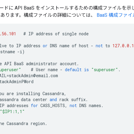
ドに API BaaS をインストールするための構成ファイルを
があります。構成ファイルの詳細については、
BaaS 構成ファ
.56.101
#
IP
address
of
single
node
lve
to
IP
address
or
DNS
name
of
host
-
not
to
127.0.0.1
ostname
-
i
)
e
API
BaaS
administrator
account
.
uperuser"
#
User
name
-
default
is
"superuser"
.
AIL
=
stackAdmin
@
email
.
com
tackAdminPWord
ou
are
installing
Cassandra
,
assandra
data
center
and
rack
suffix
.
IP
addresses
for
CASS_HOSTS
,
not
DNS
names
.
"$IP1:1,1"
he
Cassandra
region
.