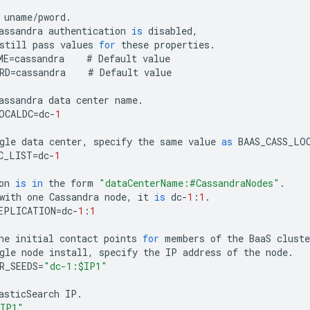
uname
/
pword
.
assandra
authentication
is
disabled
,
still
pass
values
for
these
properties
.
ME
=
cassandra
#
Default
value
RD
=
cassandra
#
Default
value
assandra
data
center
name
.
OCALDC
=
dc
-
1
gle
data
center
,
specify
the
same
value
as
BAAS_CASS_LO
C_LIST
=
dc
-
1
on
is
in
the
form
"dataCenterName:#CassandraNodes"
.
with
one
Cassandra
node
,
it
is
dc
-
1
:
1
.
EPLICATION
=
dc
-
1
:
1
he
initial
contact
points
for
members
of
the
BaaS
cluste
gle
node
install
,
specify
the
IP
address
of
the
node
.
R_SEEDS
=
"dc-1:$IP1"
asticSearch
IP
.
IP1"