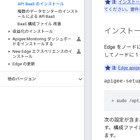
注:
インストー
API Baa
S のインストール
てください。要件
複数のデータセンターのインスト
ールによる API Baa
S
Baa
S 構成ファイル 改善
インスト
収益化のインストール
Apigee Monitoring ダッシュボー
ドをインストールする
Edge をノー
New Edge エクスペリエンスのイ
してノードに 1
ンストール
Edge の更新
注:
Edge api
他のバージョン
apigee-setu
> sudo /opt
次の設定が含ま
す。構成ファイ
ます。