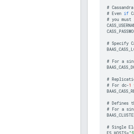
#
Cassandra
#
Even
if
C
#
you
must
CASS_USERNA
CASS_PASSWO
#
Specify
C
BAAS_CASS_L
#
For
a
sin
BAAS_CASS_D
#
Replicati
#
For
dc
-
1
BAAS_CASS_R
#
Defines
t
#
For
a
sin
BAAS_CLUSTE
#
Single
El
ES_HOSTS
=
"$