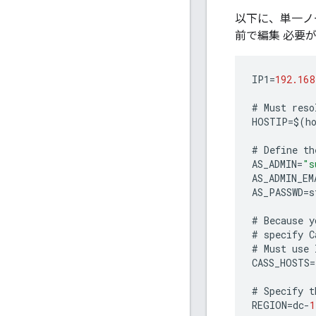
以下に、単一ノー
前で編集 必要
IP1
=
192.168
#
Must
reso
HOSTIP
=
$
(
h
#
Define
th
AS_ADMIN
=
"s
AS_ADMIN_EM
AS_PASSWD
=
s
#
Because
y
#
specify
C
#
Must
use
CASS_HOSTS
=
#
Specify
t
REGION
=
dc
-
1