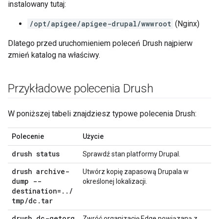
instalowany tutaj:
/opt/apigee/apigee-drupal/wwwroot
(Nginx)
Dlatego przed uruchomieniem poleceń Drush najpierw
zmień katalog na właściwy.
Przykładowe polecenia Drush
W poniższej tabeli znajdziesz typowe polecenia Drush:
Polecenie
Użycie
drush status
Sprawdź stan platformy Drupal.
drush archive-
Utwórz kopię zapasową Drupala w
dump --
określonej lokalizacji.
destination=
.
.
/
tmp
/
dc
.
tar
drush dc-getorg
Zwróć organizację Edge powiązaną z