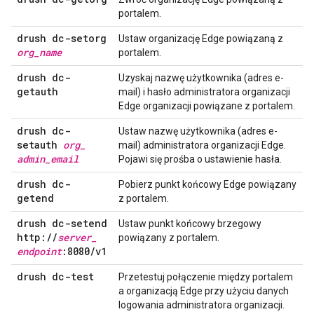
portalem.
drush dc-setorg
Ustaw organizację Edge powiązaną z
org
_
name
portalem.
drush dc-
Uzyskaj nazwę użytkownika (adres e-
getauth
mail) i hasło administratora organizacji
Edge organizacji powiązane z portalem.
drush dc-
Ustaw nazwę użytkownika (adres e-
setauth
org
_
mail) administratora organizacji Edge.
admin
_
email
Pojawi się prośba o ustawienie hasła.
drush dc-
Pobierz punkt końcowy Edge powiązany
getend
z portalem.
drush dc-setend
Ustaw punkt końcowy brzegowy
http:
/
/
server
_
powiązany z portalem.
endpoint
:8080
/
v1
drush dc-test
Przetestuj połączenie między portalem
a organizacją Edge przy użyciu danych
logowania administratora organizacji.