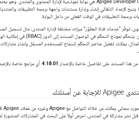
www.drupal.org). يتيح الإعداد التلقائي إنشاء وإدارة مستندات واجهة برمجة التطبيقات والم
هات برمجة التطبيقات في الوقت الفعلي من داخل البوابة.
وى، توفّر "خدمات قناة المطوّر" ميزات مختلفة لإدارة المنتدى، مثل تسجيل المست
تعليقات المستخدمين. يتحكّم نموذج التحك
المثال، يمكنك تفعيل عناصر التحكّم للسماح للمستخدم المسجّل بإنشاء مشاركا
.
ن هذا المستند على تفاصيل خاصة بالإصدار
4.18.01
. أي مراجع خاصة بالإصد
بة عن أسئلتك
هو مور
قبل نشر مشاركة في المنتدى، احرص أولاً على البحث في المشاركات المنشورة لم