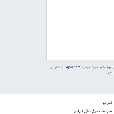
موز مرخّصة بموجب
ترخيص Apache 2.0‏
. للاطّلاع على
المَراجع
نظرة عامة حول مطوِّر البرامج