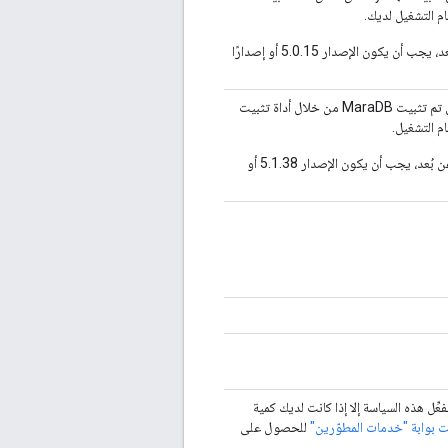
إذا أردت الاتصال بتثبيت MySQL عن بُعد، يجب أن يكون الإصدار 5.0.15 أو إصدارًا
Apigee أو الربط بتثبيت حالي. في حال تم تثبيت MaraDB من خلال أداة تثبيت
إذا أردت الاتصال بتثبيت Jamboard عن بُعد، يجب أن يكون الإصدار 5.1.38 أو
. لا تفعِّل هذه السياسة إلا إذا كانت لديك كمية
ت بوابة "خدمات المطوّرين"
للحصول على