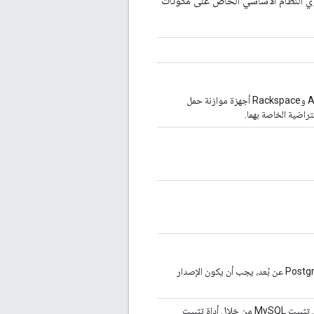
وي النظام الأساسي الخاص على مكونات
على سبيل المثال، يوفّر كل من Amazon وRackspace أجهزة موازنة حمل
إذا كنت تريد الاتصال بتثبيت تطبيق Postgres عن بُعد، يجب أن يكون الإصدار
Apigee أو الربط بتثبيت حالي. في حال تثبيت MySQL من خلال أداة تثبيت