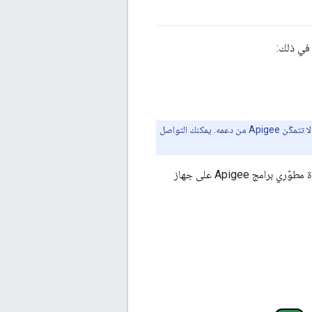
هذه هي الطوبوجيات الوحيدة التي توفرها Apigee. إذا كنت تستخدم طوبولوجيًا شبكة مختلفة، قد لا تتمكّن Apigee من دعمه. يمكنك التواصل
يوضِّح الشكل التالي المخطط التفصيلي للجهاز الواحد الذي يتم فيه تثبيت جميع مكوّنات خدمات قناة مطوّري برامج Apigee على جهاز