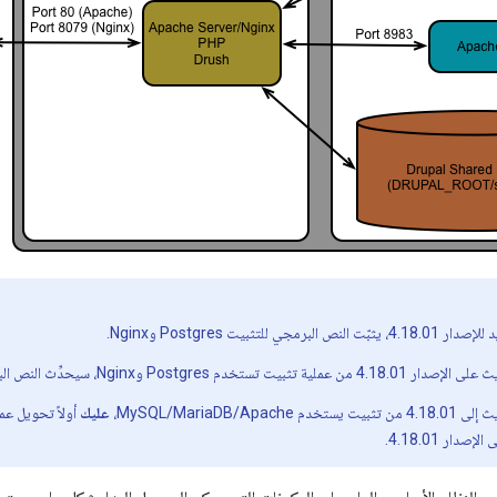
برمجي للتثبيت Postgres وNginx.
Postgres وNginx، سيحدِّث النص البرمجي للتثبيت Postgres وNginx.
MySQL/MariaDB/Apache،
عليك
صدار 4.18.01.