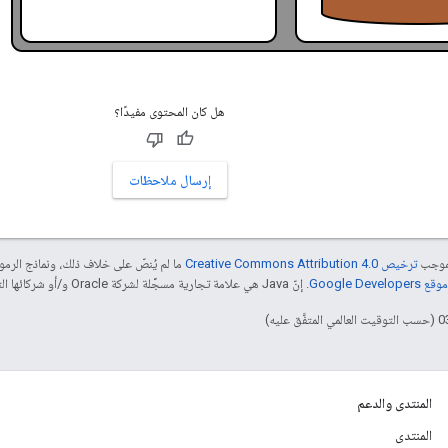
هل كان المحتوى مفيدًا؟
إرسال ملاحظات
بموجب
ترخيص Creative Commons Attribution 4.0‏
ما لم يُنصّ على خلاف ذلك، ونماذج الر
Google Dev‏
. إنّ Java هي علامة تجارية مسجَّلة لشركة Oracle و/أو شركائها التابعين.
المنتدى والدعم
المنتدى