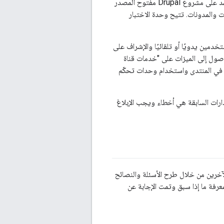
Apigee Developer Channel Services هي بوابة نموذجية لإدارة المحتوى والمنتدى. وهو يعتمد على مشروع Drupal مفتوح المصدر
نتديات والمدونات. تتيح وحدة الاختبار
خدمين يدويًا أو تلقائيًا والإشراف على
ّم في الوصول المستند إلى الدور (RBAC) في إمكانية الوصول إلى الميزات على "خدمات قناة
ت في المنتدى واستخدام وحدات تحكّم
ارات السابقة هي أخطاء ويجب الإبلاغ
د مجاني يمكنك من خلاله التواصل مع Apigee وغيره من عملاء Apigee الآخرين من خلال طرح الأسئلة والنصائح
عرفة ما إذا سبق وتمت الإجابة عن