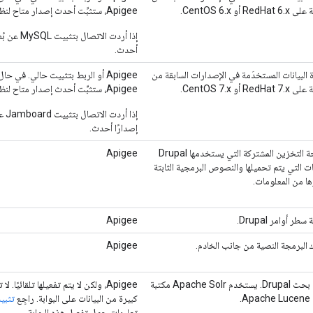
RedHat أو CentOS 6.x.
Apigee، ستثبِّت أحدث إصدار متاح لنظام التشغيل لديك.
أحدث.
 البيانات المستخدَمة في الإصدارات السابقة من
RedHat أو CentOS 7.x.
Apigee، ستثبِّت أحدث إصدار متاح لنظام التشغيل.
إصدارًا أحدث.
مساحة التخزين المشتركة التي يستخدمها Drupal
Apigee
ات التي يتم تحميلها والنصوص البرمجية الثابتة
ا من المعلومات.
طر أوامر Drupal.
Apigee
البرمجة النصية من جانب الخادم.
Apigee
خادم بحث Drupal. يستخدم Apache Solr مكتبة
Apigee، ولكن لا يتم تفعيلها تلقائيًا
A.
كبيرة من البيانات على البوابة. راجِع
تثبي
تعليمات حول تفعيل هذه البوابة.