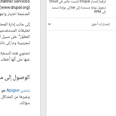
ترقية إصدار Drupal لتثبيت خاص في Cloud
(
تحويل بوابة مستندة إلى tar إلى بوابة تستند
إلى RPM
المدمَجة اختبار واج
إلى جانب إدارة المحت
إصدارات أخرى
المطوّر". على سبيل 
تجريبية وما إلى ذلك
تحتوي هذه النسخة م
عنها على أنّها أخطاء.
الوصول إلى منتدى Apigee للإجا
منتدى Apigee
وغيرها من المشاكل. 
سؤالك.