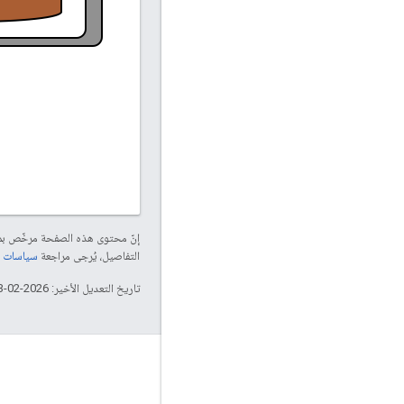
إنّ محتوى هذه الصفحة مرخّص 
التفاصيل، يُرجى مراجعة
سياسات موقع elopers
تاريخ التعديل الأخير: 2026-02-03 (حسب التوقيت العالمي المتفَّق عليه)
لمحة عن Apigee
We're part of Google