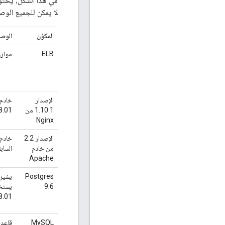
في هذا الشكل، يحتوي
لا يمكن للجميع الوصو
المكوّن
الوص
ELB
موازن 
الإصدار
1.10.1 من
8.01.
Nginx
الإصدار 2.2
من خادم
السابق
Apache
Postgres
يشير 
9.6
8.01.
MySQL
قاعدة