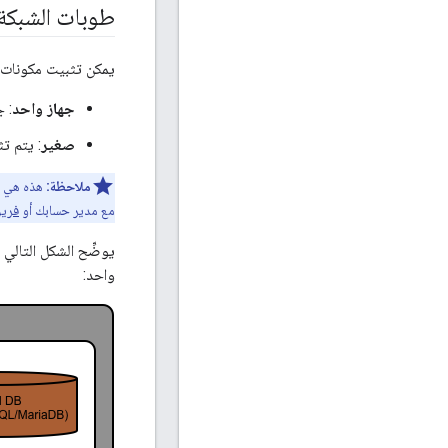
طوبات الشبكة 
يمكن تثبيت مكونات خدمات قناة Apigee Developer في إعدادات 
جهاز واحد
: جم
صغير
: يتم تثبيت قاعدة ب
ملاحظة:
مع مدير حسابك أو
فريق د
واحد: