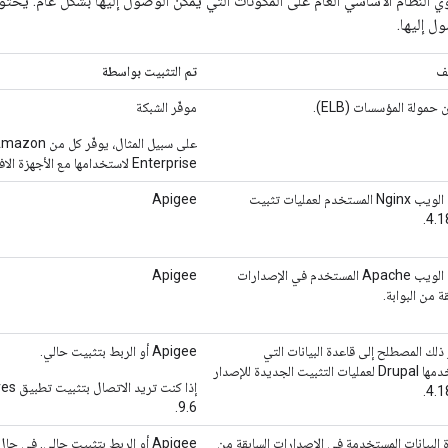
 النظام الأساسي العام على المكونات التي يمكن الوصول إليها بشكل عام. يحت
ل إليها.
ف
تم التثبيت بواسطة
حمولة المؤسسات (ELB).
موفّر الشبكة
Enterprise لاستخدامها مع الأجهزة الافتراضية الخاصة بهما.
خادم الويب Nginx المستخدم لعمليات تثبيت
Apigee
4.1
خادم الويب Apache المستخدم في الإصدارات
Apigee
ة من البوابة.
ذلك المصطلح إلى قاعدة البيانات التي
Apigee أو الربط بتثبيت حالي.
يستخدمها Drupal لعمليات التثبيت الجديدة للإصدار
4.1
9.6.
 البيانات المستخدمة في الإصدارات السابقة من