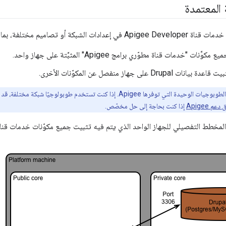
المعتمدة
الشبكة أو تصاميم مختلفة، بما في ذلك:
يع مكوِّنات "خدمات قناة مطوّري برامج Apigee" المثبَّتة على جهاز واحد.
يانات Drupal على جهاز منفصل عن المكوّنات الأخرى.
عم Apigee
إذا كنت بحاجة إلى حل مخصّص.