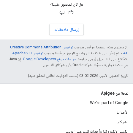
هل كان المحتوى مفيدًا؟
إرسال ملاحظات
إنّ محتوى هذه الصفحة مرخّص بموجب
ترخيص Creative Commons Attribution
4.0‏
ما لم يُنصّ على خلاف ذلك، ونماذج الرموز مرخّصة بموجب
ترخيص Apache 2.0‏
.
للاطّلاع على التفاصيل، يُرجى مراجعة
سياسات موقع Google Developers‏
. إنّ Java
هي علامة تجارية مسجَّلة لشركة Oracle و/أو شركائها التابعين.
تاريخ التعديل الأخير: 2026-02-03 (حسب التوقيت العالمي المتفَّق عليه)
لمحة عن Apigee
We're part of Google
الأحداث
الشركاء
الكتب الإلكترونيّة وأحداث البث على الويب