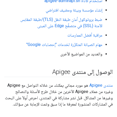
استخدام الأداة apigee-adminapi.sh
إنشاء مؤسسة وبيئة ومضيف افتراضي
ضبط بروتوكول أمان طبقة النقل (TLS)/طبقة المقابس
الآمنة (SSL) في متصفِّح Edge على المبنى
مراقبة أفضل الممارسات
مهام الصيانة المتكرّرة لخدمات "إحصاءات Google"
والعديد من المواضيع الأخرى
الوصول إلى منتدى Apigee
منتدى Apigee
هو مورد مجاني يمكنك من خلاله التواصل مع Apigee
وغيره من عملاء Apigee الآخرين من خلال طرح الأسئلة والنصائح
وغيرها من المشاكل. قبل نشر مشاركة في المنتدى، احرص أولاً على البحث
في المشاركات المنشورة لمعرفة ما إذا سبق وتمت الإجابة عن سؤالك.