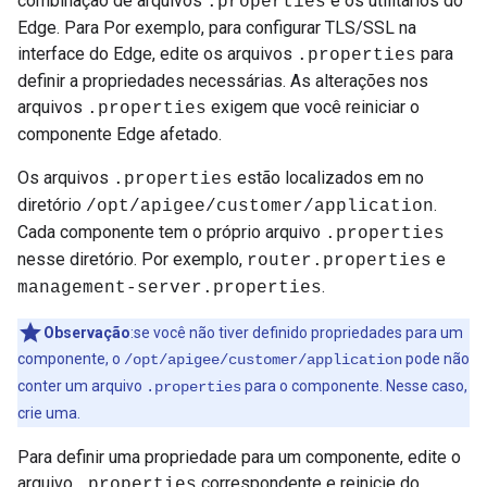
combinação de arquivos
e os utilitários do
.properties
Edge. Para Por exemplo, para configurar TLS/SSL na
interface do Edge, edite os arquivos
para
.properties
definir a propriedades necessárias. As alterações nos
arquivos
exigem que você reiniciar o
.properties
componente Edge afetado.
Os arquivos
estão localizados em no
.properties
diretório
.
/opt/apigee/customer/application
Cada componente tem o próprio arquivo
.properties
nesse diretório. Por exemplo,
e
router.properties
.
management-server.properties
Observação
:se você não tiver definido propriedades para um
componente, o
pode não
/opt/apigee/customer/application
conter um arquivo
para o componente. Nesse caso,
.properties
crie uma.
Para definir uma propriedade para um componente, edite o
arquivo
correspondente e reinicie do
.properties