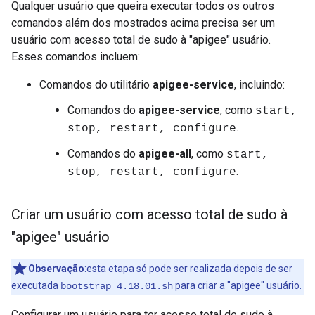
Qualquer usuário que queira executar todos os outros
comandos além dos mostrados acima precisa ser um
usuário com acesso total de sudo à "apigee" usuário.
Esses comandos incluem:
Comandos do utilitário
apigee-service
, incluindo:
Comandos do
apigee-service
, como
start,
.
stop, restart, configure
Comandos do
apigee-all
, como
start,
.
stop, restart, configure
Criar um usuário com acesso total de sudo à
"apigee" usuário
Observação
:esta etapa só pode ser realizada depois de ser
executada
para criar a "apigee" usuário.
bootstrap_4.
18.01
.sh
Configurar um usuário para ter acesso total de sudo à