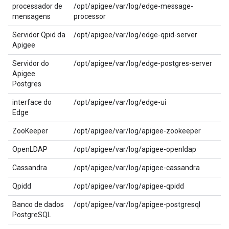
processador de
/opt/apigee/var/log/edge-message-
mensagens
processor
Servidor Qpid da
/opt/apigee/var/log/edge-qpid-server
Apigee
Servidor do
/opt/apigee/var/log/edge-postgres-server
Apigee
Postgres
interface do
/opt/apigee/var/log/edge-ui
Edge
ZooKeeper
/opt/apigee/var/log/apigee-zookeeper
OpenLDAP
/opt/apigee/var/log/apigee-openldap
Cassandra
/opt/apigee/var/log/apigee-cassandra
Qpidd
/opt/apigee/var/log/apigee-qpidd
Banco de dados
/opt/apigee/var/log/apigee-postgresql
PostgreSQL