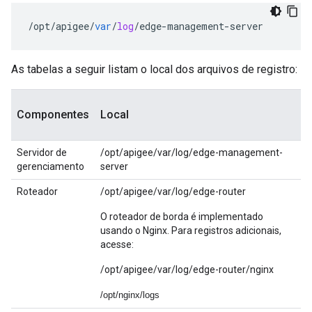
/
opt
/
apigee
/
var
/
log
/
edge
-
management
-
server
As tabelas a seguir listam o local dos arquivos de registro:
Componentes
Local
Servidor de
/opt/apigee/var/log/edge-management-
gerenciamento
server
Roteador
/opt/apigee/var/log/edge-router
O roteador de borda é implementado
usando o Nginx. Para registros adicionais,
acesse:
/opt/apigee/var/log/edge-router/nginx
/opt/nginx/logs