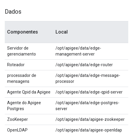
Dados
Componentes
Local
Servidor de
/opt/apigee/data/edge-
gerenciamento
management-server
Roteador
/opt/apigee/data/edge-router
processador de
/opt/apigee/data/edge-message-
mensagens
processor
Agente Qpid da Apigee
/opt/apigee/data/edge-qpid-server
Agente do Apigee
/opt/apigee/data/edge-postgres-
Postgres
server
ZooKeeper
/opt/apigee/data/apigee-zookeeper
OpenLDAP
/opt/apigee/data/apigee-openldap