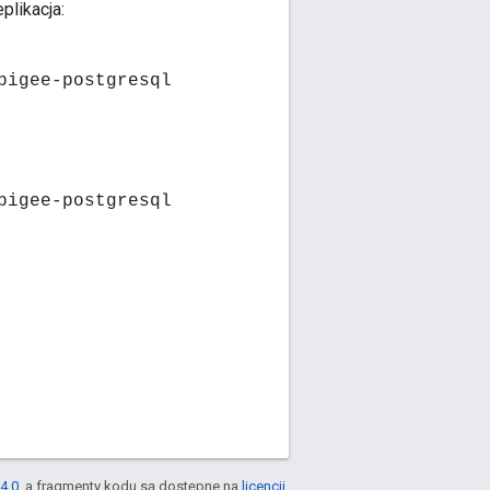
plikacja:
pigee-postgresql
pigee-postgresql
4.0
, a fragmenty kodu są dostępne na
licencji