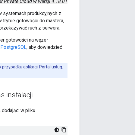
r Private Cloud w wersji 4.18.01
 w systemach produkcyjnych z
w trybie gotowości do mastera,
 przekazywać ruch z serwera.
er gotowości na węzeł
h PostgreSQL
, aby dowiedzieć
przypadku aplikacji Portal usług.
 instalacji
 dodając: w pliku