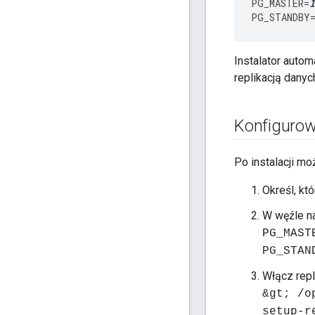
PG_MASTER
=
I
PG_STANDBY
Instalator autom
replikacją danyc
Konfigurowa
Po instalacji mo
Określ, kt
W węźle na
PG_MAST
PG_STAN
Włącz rep
&gt; /o
setup-r