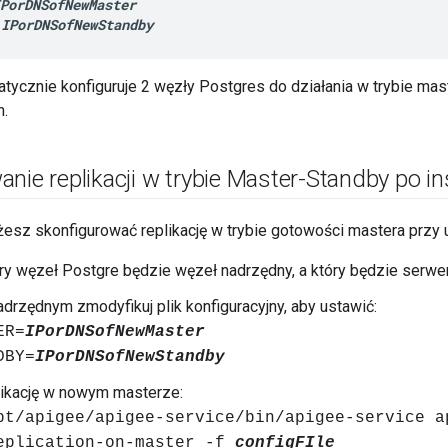
PorDNSofNewMaster
=
IPorDNSofNewStandby
atycznie konfiguruje 2 węzły Postgres do działania w trybie mas
h.
nie replikacji w trybie Master-Standby po ins
żesz skonfigurować replikację w trybie gotowości mastera przy u
óry węzeł Postgre będzie węzeł nadrzędny, a który będzie serw
drzędnym zmodyfikuj plik konfiguracyjny, aby ustawić:
ER=
IPorDNSofNewMaster
DBY=
IPorDNSofNewStandby
likację w nowym masterze:
pt/apigee/apigee-service/bin/apigee-service a
eplication-on-master -f
configFIle