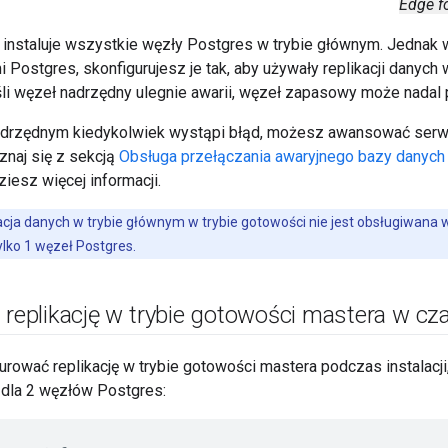
Edge fo
instaluje wszystkie węzły Postgres w trybie głównym. Jednak
Postgres, skonfigurujesz je tak, aby używały replikacji danych 
śli węzeł nadrzędny ulegnie awarii, węzeł zapasowy może nadal
nadrzędnym kiedykolwiek wystąpi błąd, możesz awansować serw
znaj się z sekcją
Obsługa przełączania awaryjnego bazy danyc
ziesz więcej informacji.
acja danych w trybie głównym w trybie gotowości nie jest obsługiwana w 
ylko 1 węzeł Postgres.
 replikację w trybie gotowości mastera w czas
ować replikację w trybie gotowości mastera podczas instalacji,
 dla 2 węzłów Postgres: