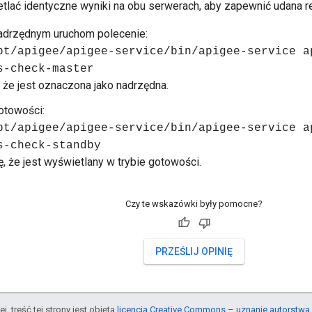
tlać identyczne wyniki na obu serwerach, aby zapewnić udana re
adrzędnym uruchom polecenie:
pt/apigee/apigee-service/bin/apigee-service a
s-check-master
 że jest oznaczona jako nadrzędna.
otowości:
pt/apigee/apigee-service/bin/apigee-service a
s-check-standby
ę, że jest wyświetlany w trybie gotowości.
Czy te wskazówki były pomocne?
PRZEŚLIJ OPINIĘ
j, treść tej strony jest objęta
licencją Creative Commons – uznanie autorstwa 