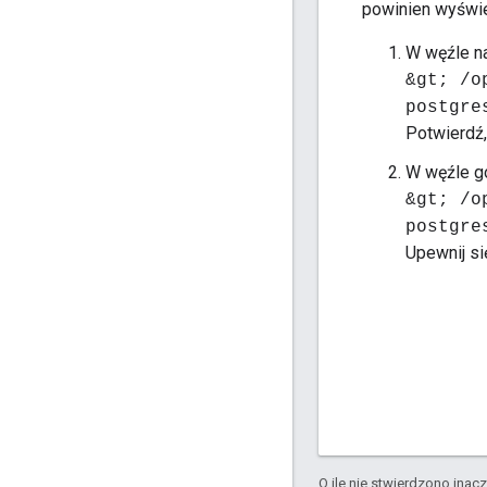
powinien wyświe
W węźle n
&gt; /o
postgre
Potwierdź,
W węźle g
&gt; /o
postgre
Upewnij si
O ile nie stwierdzono inacze