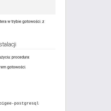
tera w trybie gotowości. z
talacji
życiu: procedura:
erem gotowości.
pigee-postgresql