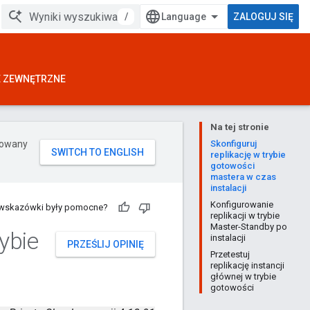
/
ZALOGUJ SIĘ
E ZEWNĘTRZNE
Na tej stronie
erowany
Skonfiguruj
replikację w trybie
gotowości
mastera w czas
instalacji
Konfigurowanie
 wskazówki były pomocne?
replikacji w trybie
Master-Standby po
ybie
instalacji
PRZEŚLIJ OPINIĘ
Przetestuj
replikację instancji
głównej w trybie
gotowości