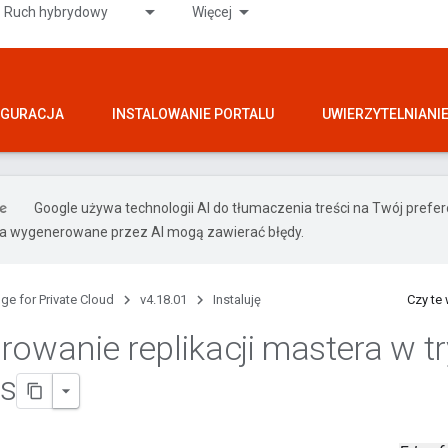
Ruch hybrydowy
Więcej
IGURACJA
INSTALOWANIE PORTALU
UWIERZYTELNIANI
Google używa technologii AI do tłumaczenia treści na Twój pref
ia wygenerowane przez AI mogą zawierać błędy.
ge for Private Cloud
v4.18.01
Instaluję
Czy te
rowanie replikacji mastera w tr
s