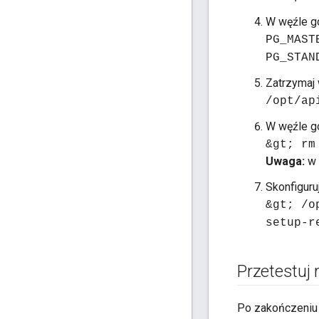
W węźle go
PG_MAST
PG_STAN
Zatrzymaj 
/opt/ap
W węźle go
&gt; rm
Uwaga:
w 
Skonfiguru
&gt; /o
setup-r
Przetestuj 
Po zakończeniu r