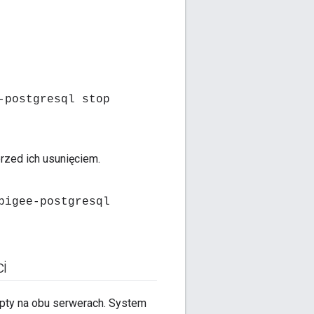
-postgresql stop
zed ich usunięciem.
pigee-postgresql
ci
rypty na obu serwerach. System