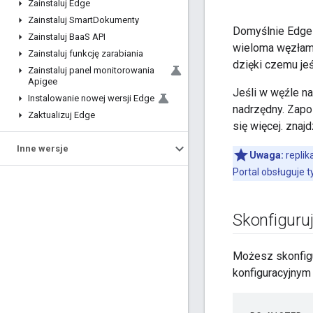
Zainstaluj Edge
Zainstaluj Smart
Dokumenty
Domyślnie Edge 
Zainstaluj Baa
S API
wieloma węzłami 
Zainstaluj funkcję zarabiania
dzięki czemu je
Zainstaluj panel monitorowania
Apigee
Jeśli w węźle 
Instalowanie nowej wersji Edge
nadrzędny. Zapo
Zaktualizuj Edge
się więcej. znajd
Inne wersje
Uwaga:
replik
Portal obsługuje t
Skonfiguruj
Możesz skonfigur
konfiguracyjnym