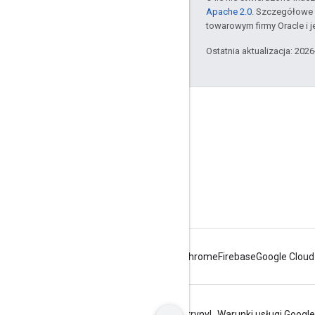
Apache 2.0
. Szczegółowe 
towarowym firmy Oracle i 
Ostatnia aktualizacja: 202
Apigee – informacje
We're part of Google
Zdarzenia
Partnerzy
E-booki i transmisje internetowe
Android
Chrome
Firebase
Google Cloud
Prywatność
Warunki korzystania z witryny
Warunki usługi Google