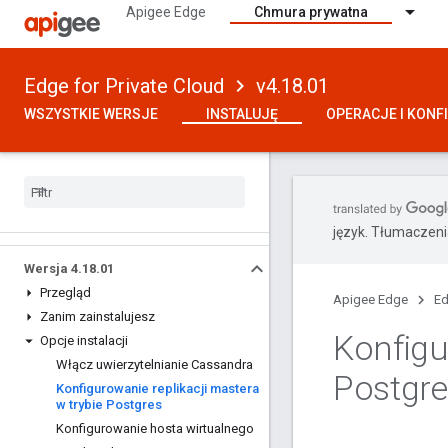
Apigee Edge
Chmura prywatna
Edge for Private Cloud
v4.18.01
WSZYSTKIE WERSJE
INSTALUJĘ
OPERACJE I KONF
język. Tłumaczen
Wersja 4
.
18
.
01
Przegląd
Apigee Edge
Ed
Zanim zainstalujesz
Konfigu
Opcje instalacji
Włącz uwierzytelnianie Cassandra
Postgre
Konfigurowanie replikacji mastera
w trybie Postgres
Konfigurowanie hosta wirtualnego