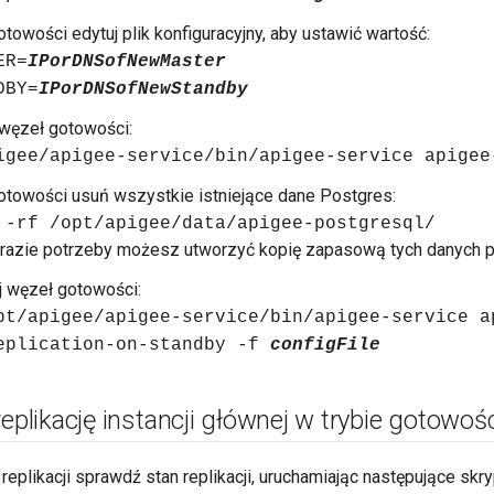
towości edytuj plik konfiguracyjny, aby ustawić wartość:
ER=
IPorDNSofNewMaster
DBY=
IPorDNSofNewStandby
węzeł gotowości:
igee/apigee-service/bin/apigee-service apigee
towości usuń wszystkie istniejące dane Postgres:
 -rf /opt/apigee/data/apigee-postgresql/
razie potrzeby możesz utworzyć kopię zapasową tych danych pr
j węzeł gotowości:
pt/apigee/apigee-service/bin/apigee-service a
eplication-on-standby -f
configFile
replikację instancji głównej w trybie gotowoś
eplikacji sprawdź stan replikacji, uruchamiając następujące sk