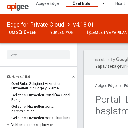
Apigee Edge
Özel Bulut
Hibrit
Edge for Private Cloud
v4.18.01
TÜM SÜRÜMLER
YÜKLENIYOR
İŞLEMLER VE YAPILA
Yapay zeka çevirile
Sürüm 4
.
18
.
01
Özel Bulut Geliştirici Hizmetleri
Apigee Edge
Ed
Hizmetleri için Edge yükleme
Geliştirici Hizmetleri Portalı'na Genel
Portalı
Bakış
Geliştirici Hizmetleri portalı
başlat
gereksinimleri
Geliştirici Hizmetleri portalı kurulumu
Yükleme sonrası görevler