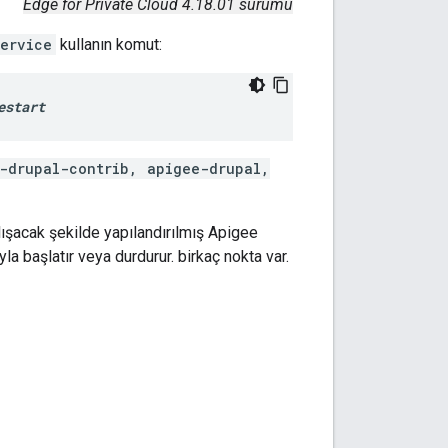
Edge for Private Cloud 4.18.01 sürümü
ervice
kullanın komut:
estart
-drupal-contrib, apigee-drupal,
ışacak şekilde yapılandırılmış Apigee
yla başlatır veya durdurur. birkaç nokta var.