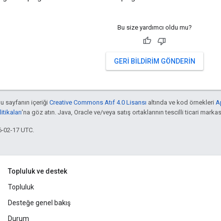
Bu size yardımcı oldu mu?
GERI BILDIRIM GÖNDERIN
bu sayfanın içeriği
Creative Commons Atıf 4.0 Lisansı
altında ve kod örnekleri
A
tikaları
'na göz atın. Java, Oracle ve/veya satış ortaklarının tescilli ticari markas
6-02-17 UTC.
Topluluk ve destek
Topluluk
Desteğe genel bakış
Durum