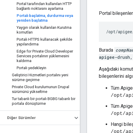
Portal tarafından kullanılan HTTP
bağlantı noktasını ayarlama
Portal bileşenle
Portalı başlatma
,
durdurma veya
yeniden başlatma
Yaygın olarak kullanılan Kurutma
/opt/apigee
komutları
Portalı HTTPS kullanacak şekilde
yapılandırma
Burada
compNa
Edge for Private Cloud Developer
Services portalının yüklemesini
apigee-drush,
kaldırma
Portalı yedekleyin
Aşağıdaki komut 
Geliştirici Hizmetleri portalını yeni
bileşenlerini alg
sürüme geçirme
Private Cloud kurulumunun Drupal
Tüm Apigee
sürümünü yükseltme
/opt/ap
Tur tabanlı bir portalı BGBG tabanlı bir
portala dönüştürme
Tüm Apigee
/opt/ap
Diğer Sürümler
Hangi bileş
/opt/ap