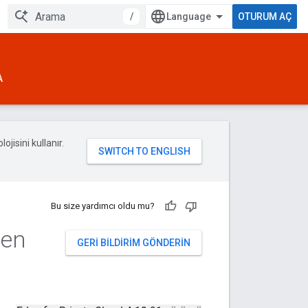
/
OTURUM AÇ
A
ojisini kullanır.
Bu size yardımcı oldu mu?
den
GERI BILDIRIM GÖNDERIN