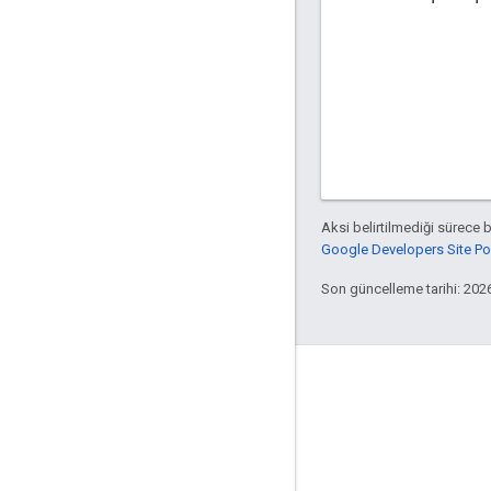
Aksi belirtilmediği sürece 
Google Developers Site Poli
Son güncelleme tarihi: 202
Apigee hakkında
We're part of Google
Etkinlikler
İş Ortakları