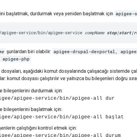
rini başlatmak, durdurmak veya yeniden başlatmak için
apigee-s
/apigee-service/bin/apigee-service 
compName
stop|start|r
me
şunlardan biri olabilir:
apigee-drupal-devportal, apigee
 apigee-php
dosyaları, aşağıdaki komut dosyalarında çalışacağı sistemde çal
ılar: komut dosyası çalıştırılır ve yalnızca bu bileşenleri doğru sıra
 bileşenlerini durdurmak için:
igee/apigee-service/bin/apigee-all dur
 bileşenlerini başlatmak için:
igee/apigee-service/bin/apigee-all başlat
enlerin çalıştığını kontrol etmek için:
igee/apigee-service/bin/apigee-all durum