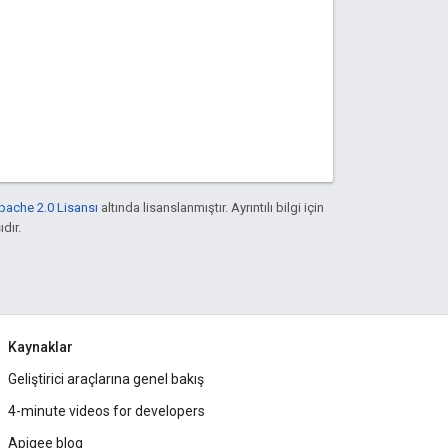
pache 2.0 Lisansı
altında lisanslanmıştır. Ayrıntılı bilgi için
ıdır.
Kaynaklar
Geliştirici araçlarına genel bakış
4-minute videos for developers
Apigee blog