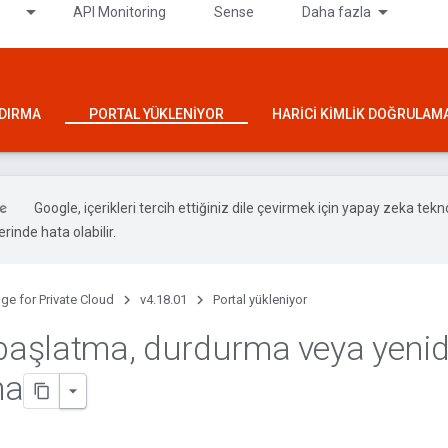
API Monitoring
Sense
Daha fazla
NDIRMA
PORTAL YÜKLENIYOR
HARICI KIMLIK DOĞRULAM
Google, içerikleri tercih ettiğiniz dile çevirmek için yapay zeka teknol
rinde hata olabilir.
ge for Private Cloud
v4.18.01
Portal yükleniyor
 başlatma
,
durdurma veya yeni
ma