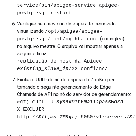
service/bin/apigee-service apigee-
postgresql restart
Verifique se o novo nó de espera foi removido
visualizando
/opt/apigee/apigee-
(em inglês).
postgresql/conf/pg_hba.conf
no arquivo mestre. O arquivo vai mostrar apenas a
seguinte linha:
replicação de host da Apigee
existing_slave_ip
/32 confiança
Exclua o UUID do nó de espera do ZooKeeper
tornando o seguinte gerenciamento do Edge
Chamada de API no nó do servidor de gerenciamento:
&gt; curl -u
sysAdminEmail:password
-
X EXCLUIR
http://
&lt;ms_IP&gt;
:8080/v1/servers/
&l