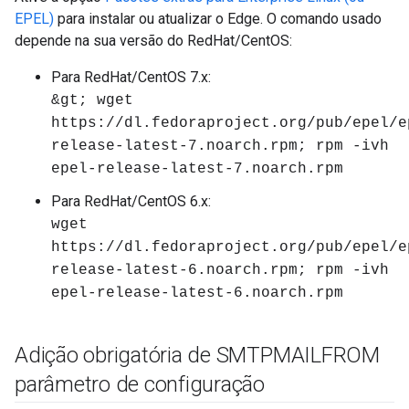
EPEL)
para instalar ou atualizar o Edge. O comando usado
depende na sua versão do RedHat/CentOS:
Para RedHat/CentOS 7.x:
&gt; wget
https://dl.fedoraproject.org/pub/epel/e
release-latest-7.noarch.rpm; rpm -ivh
epel-release-latest-7.noarch.rpm
Para RedHat/CentOS 6.x:
wget
https://dl.fedoraproject.org/pub/epel/e
release-latest-6.noarch.rpm; rpm -ivh
epel-release-latest-6.noarch.rpm
Adição obrigatória de SMTPMAILFROM
parâmetro de configuração