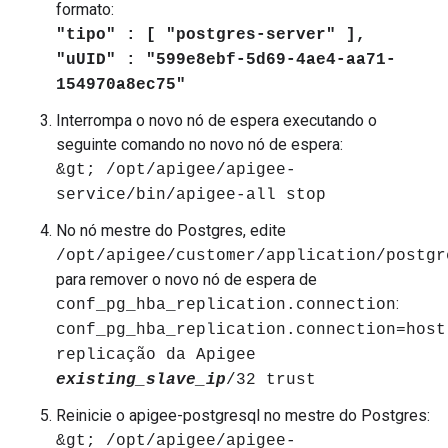
formato:
"tipo" : [ "postgres-server" ],
"uUID" : "599e8ebf-5d69-4ae4-aa71-
154970a8ec75"
Interrompa o novo nó de espera executando o
seguinte comando no novo nó de espera:
&gt; /opt/apigee/apigee-
service/bin/apigee-all stop
No nó mestre do Postgres, edite
/opt/apigee/customer/application/postgr
para remover o novo nó de espera de
:
conf_pg_hba_replication.connection
conf_pg_hba_replication.connection=host
replicação da Apigee
existing_slave_ip
/32 trust
Reinicie o apigee-postgresql no mestre do Postgres:
&gt; /opt/apigee/apigee-