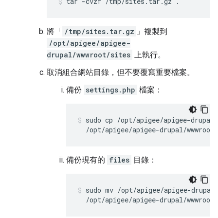
tar -cvzf /tmp/sites.tar.gz .
將「
/tmp/sites.tar.gz
」複製到
/opt/apigee/apigee-
drupal/wwwroot/sites
上執行。
取消組合網站目錄，但不要覆寫重要檔案。
備份
settings.php
檔案：
sudo cp /opt/apigee/apigee-drupal/
  /opt/apigee/apigee-drupal/wwwroot/
備份現有的
files
目錄：
sudo mv /opt/apigee/apigee-drupal/
  /opt/apigee/apigee-drupal/wwwroot/