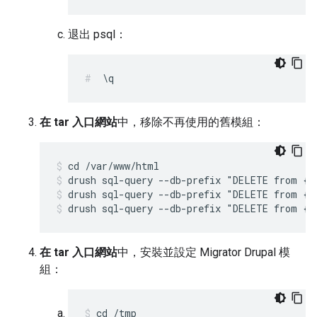
退出 psql：
\q
在 tar 入口網站
中，移除不再使用的舊模組：
drush sql-query --db-prefix "DELETE from {s
drush sql-query --db-prefix "DELETE from {s
drush sql-query --db-prefix "DELETE from {s
在 tar 入口網站
中，安裝並設定 Migrator Drupal 模
組：
cd /tmp 