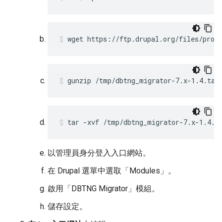
wget https://ftp.drupal.org/files/proj
gunzip /tmp/dbtng_migrator-7.x-1.4.tar
tar -xvf /tmp/dbtng_migrator-7.x-1.4.t
以管理員身分登入入口網站。
在 Drupal 選單中選取「Modules」
。
啟用「DBTNG Migrator」
模組。
儲存設定。