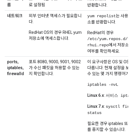
름
로 설정됨
반환합니다.
네트워크
외부 인터넷 액세스가 필요합니
는 사용 
yum repolist
다.
소를 반환합니다.
RedHat OS의 경우 RHEL yum
RedHat의 경우
저장소에 액세스합니다.
/etc/yum.repos.d/re
에서 저장소의
rhui.repo
여부를 확인하세요.
ports,
포트 8080, 9000, 9001, 9002
이 요구사항은 OS 및 OS
iptables,
가 수신 패킷을 허용할 수 있는
다릅니다. 현재 설정을 보는
firewalld
지 확인합니다.
수 있는 몇 가지 명령어가 
iptables -nvL
Linux 6.x
:
서비스 iptab
Linux 7.x
:
sysctl fire
status
필요한 경우 iptables 또는fi
를 중지할 수 있습니다.