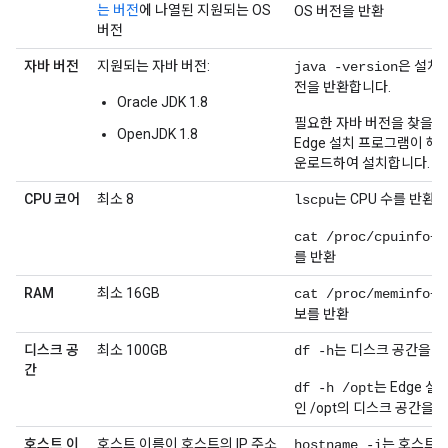
는 버전
에 나열된 지원되는 OS
OS 버전을 반환
버전
자바 버전
지원되는 자바 버전:
은 설치된
java -version
전을 반환합니다.
Oracle JDK 1.8
필요한 자바 버전을 찾을 수
OpenJDK 1.8
Edge 설치 프로그램이 해
운로드하여 설치합니다.
CPU 코어
최소 8
는 CPU 수를 반환
lscpu
는 
cat /proc/cpuinfo
를 반환
RAM
최소 16GB
는
cat /proc/meminfo
보를 반환
디스크 공
최소 100GB
는 디스크 공간을 
df -h
간
는 Edge 
df -h /opt
인 /opt의 디스크 공간을 
호스트 이
호스트 이름이 호스트의 IP 주소
는 호스트의
hostname -i