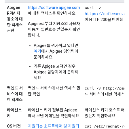
Apigee
https://software.apigee.com
curl -v
RPM 저
에 대한 액세스를 확인하세요.
https://software.ap
장소에 대
이 HTTP 200을 반환함
Apigee로부터 저장소의 사용자
한 액세스
이름/비밀번호를 받았는지 확인
권한
합니다.
Apigee를 평가하고 있다면
여기
에서 Apigee 영업팀에
문의하세요.
기존 Apigee 고객인 경우
Apigee 담당자에게 문의하
세요.
백엔드 서
백엔드 서비스에 대한 액세스 권
curl -v http://
back
비스에 대
한 확인
드 서비스에 대한 액세스 
한 액세스
라이선스
라이선스 키가 첨부된 Apigee
라이선스 키가 호스트 머신
키
에서 보낸 이메일을 확인하세요.
었는지 확인하세요.
OS 버전
지원되는 소프트웨어 및 지원되
cat /etc/redhat-rel