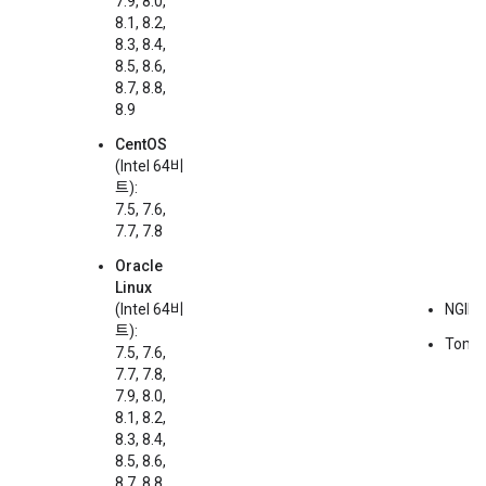
7.9, 8.0,
8.1, 8.2,
8.3, 8.4,
8.5, 8.6,
8.7, 8.8,
8.9
CentOS
(Intel 64비
트):
7.5, 7.6,
7.7, 7.8
Oracle
Linux
(Intel 64비
NGINX
트):
Tomca
7.5, 7.6,
7.7, 7.8,
7.9, 8.0,
8.1, 8.2,
8.3, 8.4,
8.5, 8.6,
8.7, 8.8