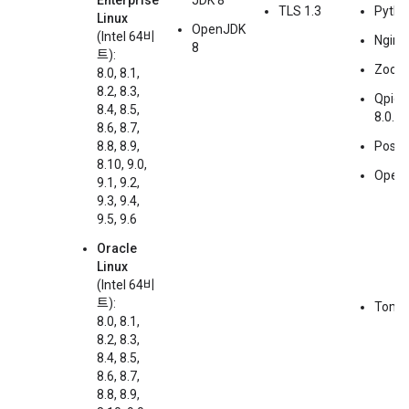
Enterprise
JDK 8
TLS 1.3
Pytho
Linux
OpenJDK
(Intel 64비
Nginx 
8
트):
Zooke
8.0, 8.1,
8.2, 8.3,
Qpid 
8.4, 8.5,
8.0.6
8.6, 8.7,
8.8, 8.9,
Postg
8.10, 9.0,
OpenL
9.1, 9.2,
9.3, 9.4,
9.5, 9.6
Oracle
Linux
(Intel 64비
트):
Tomca
8.0, 8.1,
8.2, 8.3,
8.4, 8.5,
8.6, 8.7,
8.8, 8.9,