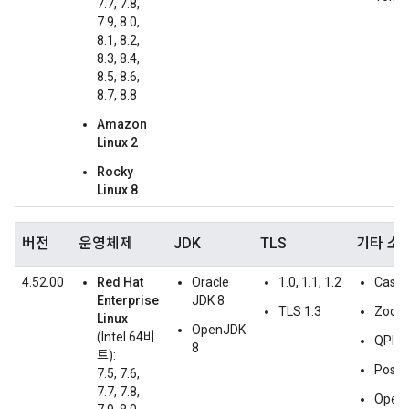
7.7, 7.8,
7.9, 8.0,
8.1, 8.2,
8.3, 8.4,
8.5, 8.6,
8.7, 8.8
Amazon
Linux 2
Rocky
Linux 8
버전
운영체제
JDK
TLS
기타 소
4.52.00
Red Hat
Oracle
1.0, 1.1, 1.2
Cassa
Enterprise
JDK 8
TLS 1.3
Zooke
Linux
OpenJDK
(Intel 64비
QPID 
8
트):
Postg
7.5, 7.6,
7.7, 7.8,
Open