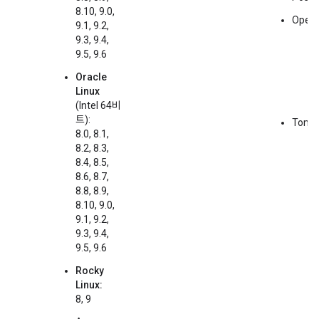
8.10, 9.0,
Open
9.1, 9.2,
9.3, 9.4,
9.5, 9.6
Oracle
Linux
(Intel 64비
트):
Tomca
8.0, 8.1,
8.2, 8.3,
8.4, 8.5,
8.6, 8.7,
8.8, 8.9,
8.10, 9.0,
9.1, 9.2,
9.3, 9.4,
9.5, 9.6
Rocky
Linux:
8, 9