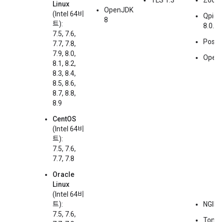
TLS 1.3
Zooke
Linux
OpenJDK
(Intel 64비
Qpid 
8
트):
8.0.6
7.5, 7.6,
Postg
7.7, 7.8,
7.9, 8.0,
Open
8.1, 8.2,
8.3, 8.4,
8.5, 8.6,
8.7, 8.8,
8.9
CentOS
(Intel 64비
트):
7.5, 7.6,
7.7, 7.8
Oracle
Linux
(Intel 64비
트):
NGINX
7.5, 7.6,
Tomca