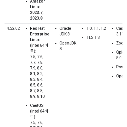
Amazon
Linux
2023.7,
2023.8
4.52.02
Red Hat
Oracle
1.0, 1.1, 1.2
Cassa
Enterprise
JDK 8
3.11.
TLS 1.3
Linux
OpenJDK
Zooke
(Intel 64비
8
트):
Qpid 
7.5, 7.6,
8.0.6
7.7, 7.8,
Postg
7.9, 8.0,
8.1, 8.2,
Open
8.3, 8.4,
8.5, 8.6,
8.7, 8.8,
8.9, 8.10
CentOS
(Intel 64비
트):
7.5, 7.6,