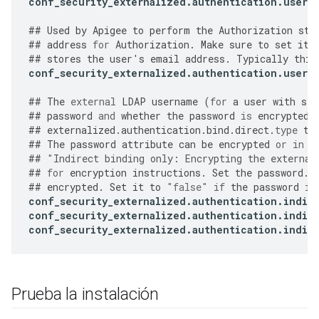
conf_security_externalized
.
authentication
.
user
.
##
Used
by
Apigee
to
perform
the
Authorization
ste
##
address
for
Authorization
.
Make
sure
to
set
it
##
stores
the
user
'
s
email
address
.
Typically
this
conf_security_externalized
.
authentication
.
user
.
##
The
external
LDAP
username
(
for
a
user
with
sea
##
password
and
whether
the
password
is
encrypted
.
##
externalized
.
authentication
.
bind
.
direct
.
type
to
##
The
password
attribute
can
be
encrypted
or
in
p
##
"
Indirect binding only: Encrypting the external
##
for
encryption
instructions
.
Set
the
password
.
e
##
encrypted
.
Set
it
to
"false"
if
the
password
is
conf_security_externalized
.
authentication
.
indir
conf_security_externalized
.
authentication
.
indir
conf_security_externalized
.
authentication
.
indir
Prueba la instalación