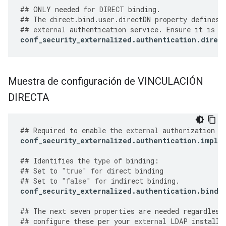
##
ONLY
needed
for
DIRECT
binding
.
##
The
direct
.
bind
.
user
.
directDN
property
defines
##
external
authentication
service
.
Ensure
it
is
s
conf_security_externalized
.
authentication
.
direc
Muestra de configuración de VINCULACIÓN
DIRECTA
##
Required
to
enable
the
external
authorization
f
conf_security_externalized
.
authentication
.
imple
##
Identifies
the
type
of
binding
:
##
Set
to
"true"
for
direct
binding
##
Set
to
"false"
for
indirect
binding
.
conf_security_externalized
.
authentication
.
bind
.
##
The
next
seven
properties
are
needed
regardless
##
configure
these
per
your
external
LDAP
installa