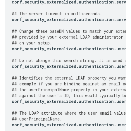
conf_security_externalized
.
authentication
.
server
##
The
server
timeout
in
milliseconds
.
conf_security_externalized
.
authentication
.
server
##
Change
these
baseDN
values
to
match
your
extern
##
provided
by
your
external
LDAP
administrator
,
a
##
on
your
setup
.
conf_security_externalized
.
authentication
.
user
.
##
Do
not
change
this
search
string
.
It
is
used
in
conf_security_externalized
.
authentication
.
user
.
##
Identifies
the
external
LDAP
property
you
want
##
example
if
you
are
binding
against
an
email
add
##
the
userPrincipalName
property
in
your
external
##
against
the
user
'
s
ID
,
this
would
typically
be
conf_security_externalized
.
authentication
.
user
.
##
The
LDAP
attribute
where
the
user
email
value
i
##
userPrincipalName
.
conf_security_externalized
.
authentication
.
user
.