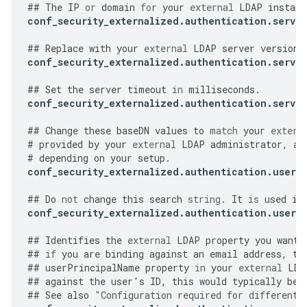
##
The
IP
or
domain
for
your
external
LDAP
instanc
conf_security_externalized
.
authentication
.
server
##
Replace
with
your
external
LDAP
server
version
.
conf_security_externalized
.
authentication
.
server
##
Set
the
server
timeout
in
milliseconds
.
conf_security_externalized
.
authentication
.
server
##
Change
these
baseDN
values
to
match
your
extern
#
provided
by
your
external
LDAP
administrator
,
an
#
depending
on
your
setup
.
conf_security_externalized
.
authentication
.
user
.
##
Do
not
change
this
search
string
.
It
is
used
in
conf_security_externalized
.
authentication
.
user
.
##
Identifies
the
external
LDAP
property
you
want
##
if
you
are
binding
against
an
email
address
,
th
##
userPrincipalName
property
in
your
external
LDA
##
against
the
user
'
s
ID
,
this
would
typically
be
##
See
also
"
Configuration required for different 