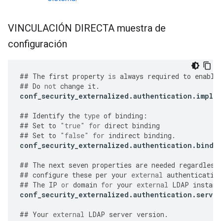
VINCULACIÓN DIRECTA muestra de
configuración
##
The
first
property
is
always
required
to
enable
##
Do
not
change
it
.
conf_security_externalized
.
authentication
.
imple
##
Identify
the
type
of
binding
:
##
Set
to
"true"
for
direct
binding
##
Set
to
"false"
for
indirect
binding
.
conf_security_externalized
.
authentication
.
bind
.
##
The
next
seven
properties
are
needed
regardless
##
configure
these
per
your
external
authenticatio
##
The
IP
or
domain
for
your
external
LDAP
instanc
conf_security_externalized
.
authentication
.
server
##
Your
external
LDAP
server
version
.