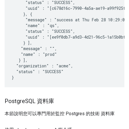
      "status" : "SUCCESS",

      "uuid" : "[c678d16c-7990-4a5a-ae19-a99f925fcb
     }, {

      "message" : "success at Thu Feb 28 10:29:03 
      "name" : "qs",

      "status" : "SUCCESS",

      "uuid" : "[ee9f0db7-a9d3-4d21-96c5-1a15b0bf0a
     } ],

    "message" : "",

    "name" : "prod"

   } ],

  "organization" : "acme",

  "status" : "SUCCESS"

}
Postgre
SQL 資料庫
本節說明您可以專門用於監控 Postgres 的技術 資料庫