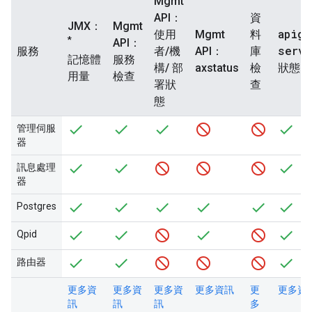
Mgmt
API：
資
JMX：
Mgmt
apige
使用
Mgmt
料
*
API：
serv
服務
者/機
API：
庫
服務
記憶體
構/ 部
axstatus
檢
狀態
檢查
用量
署狀
查
態
管理伺服
器
訊息處理
器
Postgres
Qpid
路由器
更多資
更多資
更多資
更多資訊
更
更多資
訊
訊
訊
多