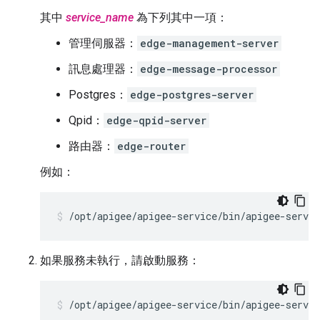
其中
service_name
為下列其中一項：
管理伺服器：
edge-management-server
訊息處理器：
edge-message-processor
Postgres：
edge-postgres-server
Qpid：
edge-qpid-server
路由器：
edge-router
例如：
/opt/apigee/apigee-service/bin/apigee-servi
如果服務未執行，請啟動服務：
/opt/apigee/apigee-service/bin/apigee-servic