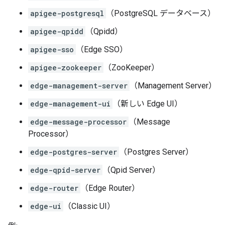
apigee-postgresql
（PostgreSQL データベース）
apigee-qpidd
（Qpidd）
apigee-sso
（Edge SSO）
apigee-zookeeper
（ZooKeeper）
edge-management-server
（Management Server）
edge-management-ui
（新しい Edge UI）
edge-message-processor
（Message
Processor）
edge-postgres-server
（Postgres Server）
edge-qpid-server
（Qpid Server）
edge-router
（Edge Router）
edge-ui
（Classic UI）