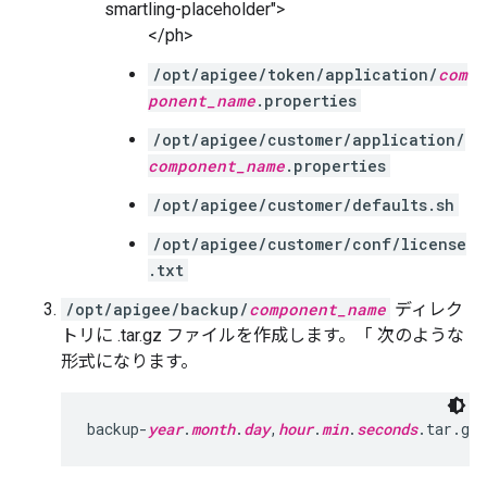
smartling-placeholder">
</ph>
/opt/apigee/token/application/
com
ponent_name
.properties
/opt/apigee/customer/application/
component_name
.properties
/opt/apigee/customer/defaults.sh
/opt/apigee/customer/conf/license
.txt
/opt/apigee/backup/
component_name
ディレク
トリに .tar.gz ファイルを作成します。「 次のような
形式になります。
backup-
year
.
month
.
day
,
hour
.
min
.
seconds
.tar.gz