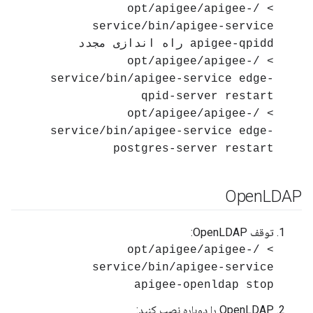
> /opt/apigee/apigee-
service/bin/apigee-service
apigee-qpidd راه اندازی مجدد
> /opt/apigee/apigee-
service/bin/apigee-service edge-
qpid-server restart
> /opt/apigee/apigee-
service/bin/apigee-service edge-
postgres-server restart
Open
LDAP
توقف OpenLDAP:
> /opt/apigee/apigee-
service/bin/apigee-service
apigee-openldap stop
OpenLDAP را دوباره نصب کنید: