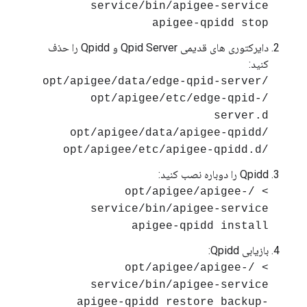
service/bin/apigee-service
apigee-qpidd stop
دایرکتوری های قدیمی Qpid Server و Qpidd را حذف
کنید:
/opt/apigee/data/edge-qpid-server
/opt/apigee/etc/edge-qpid-
server.d
/opt/apigee/data/apigee-qpidd
/opt/apigee/etc/apigee-qpidd.d
Qpidd را دوباره نصب کنید:
> /opt/apigee/apigee-
service/bin/apigee-service
apigee-qpidd install
بازیابی Qpidd:
> /opt/apigee/apigee-
service/bin/apigee-service
apigee-qpidd restore backup-