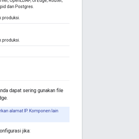
ver, OpenLDAP, UI Edge, Router,
pid dan Postgres.
 produksi.
 produksi.
nda dapat sering gunakan file
dge.
rkan alamat IP. Komponen lain
figurasi jika: