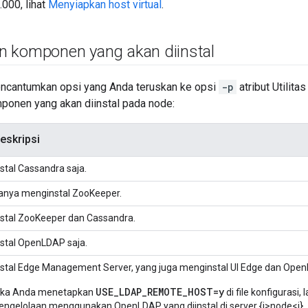
.000, lihat
Menyiapkan host virtual
.
 komponen yang akan diinstal
encantumkan opsi yang Anda teruskan ke opsi
-p
atribut Utilita
onen yang akan diinstal pada node:
eskripsi
nstal Cassandra saja.
anya menginstal ZooKeeper.
nstal ZooKeeper dan Cassandra.
nstal OpenLDAP saja.
nstal Edge Management Server, yang juga menginstal UI Edge dan Ope
USE_LDAP_REMOTE_HOST=y
ika Anda menetapkan
di file konfigurasi
engelolaan menggunakan OpenLDAP yang diinstal di server {i>node<i}.