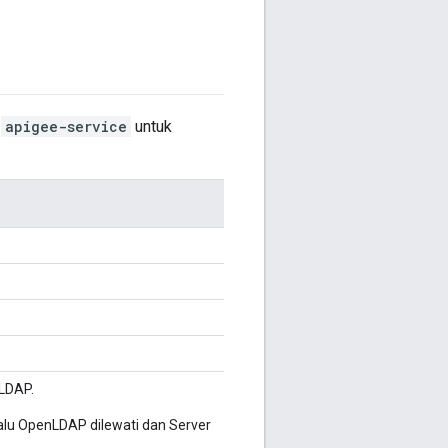
s
apigee-service
untuk
nLDAP.
, lalu OpenLDAP dilewati dan Server