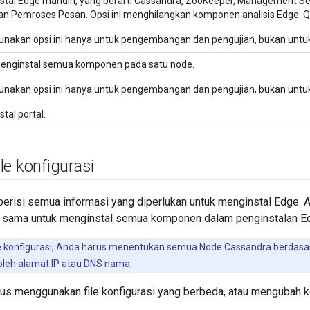
nstal Edge mandiri, yang berarti Cassandra, ZooKeeper, Management Ser
an Pemroses Pesan. Opsi ini menghilangkan komponen analisis Edge: Q
unakan opsi ini hanya untuk pengembangan dan pengujian, bukan untuk
enginstal semua komponen pada satu node.
unakan opsi ini hanya untuk pengembangan dan pengujian, bukan untuk
stal portal.
le konfigurasi
 berisi semua informasi yang diperlukan untuk menginstal Edge. A
g sama untuk menginstal semua komponen dalam penginstalan E
le konfigurasi, Anda harus menentukan semua Node Cassandra berdasa
oleh alamat IP atau DNS nama.
s menggunakan file konfigurasi yang berbeda, atau mengubah kon