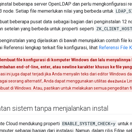
nstal beberapa server OpenLDAP dan perlu mengkonfigurasi rep
13 node. Setiap file memerlukan nilai yang berbeda untuk
LDAP_S
at beberapa pusat data sebagai bagian dari penginstalan 12 no
 setelan yang berbeda untuk properti seperti
ZK_CLIENT_HOS
penginstalan yang dijelaskan di bawah menunjukkan contoh file ko
 Referensi lengkap terkait file konfigurasi, lihat
Referensi File 
embuat file konfigurasi di komputer Windows dan lalu menyalinnya
ahan end-of-line, enter, atau newline karakter khusus ke file ya
asi ini juga dapat terjadi jika Anda menyalin teks dari editor Window
bagai seorang alternatif, Anda dapat menggunakan utilitas
dos2unix
Li
ibuat di Windows. Atau, pastikan untuk melakukan semua pengeditan file 
atan sistem tanpa menjalankan instal
ate Cloud mendukung properti
ENABLE_SYSTEM_CHECK=y
untuk 
puter sebagai bagian dari instalasi. Namun, dalam rilis Edge s