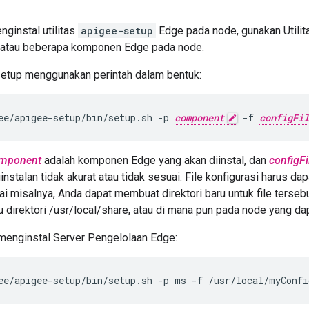
ginstal utilitas
apigee-setup
Edge pada node, gunakan Utili
 atau beberapa komponen Edge pada node.
-setup menggunakan perintah dalam bentuk:
ee/apigee-setup/bin/setup.sh -p 
component
 -f 
configFil
mponent
adalah komponen Edge yang akan diinstal, dan
configFi
instalan tidak akurat atau tidak sesuai. File konfigurasi harus da
ai misalnya, Anda dapat membuat direktori baru untuk file terse
au direktori /usr/local/share, atau di mana pun pada node yang da
 menginstal Server Pengelolaan Edge:
ee/apigee-setup/bin/setup.sh -p ms -f /usr/local/myConfi