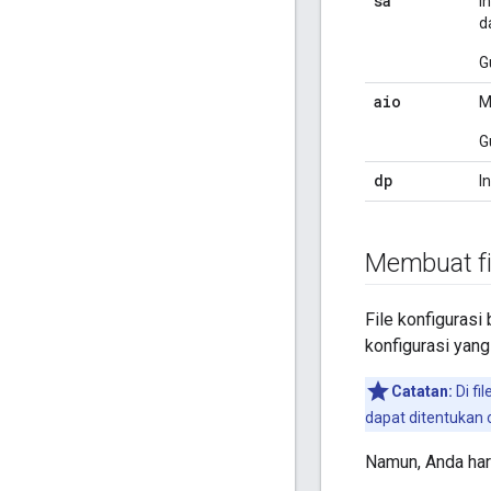
sa
I
d
G
aio
M
G
dp
In
Membuat fi
File konfigurasi
konfigurasi yan
Catatan:
Di fi
dapat ditentukan 
Namun, Anda haru