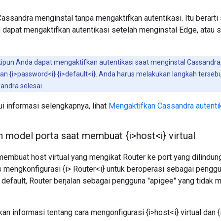
Cassandra menginstal tanpa mengaktifkan autentikasi. Itu berar
dapat mengaktifkan autentikasi setelah menginstal Edge, atau s
pun Anda dapat mengaktifkan autentikasi saat menginstal Cassandra
 {i>password<i} {i>default<i}. Anda harus melakukan langkah terseb
andra selesai.
i informasi selengkapnya, lihat
Mengaktifkan Cassandra autenti
model porta saat membuat {i>host<i} virtual
membuat host virtual yang mengikat Router ke port yang dilindungi
 mengkonfigurasi {i> Router<i} untuk beroperasi sebagai pengg
 default, Router berjalan sebagai pengguna "apigee" yang tidak 
n informasi tentang cara mengonfigurasi {i>host<i} virtual dan