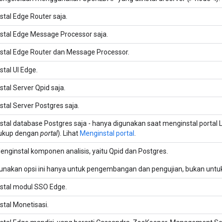
nstal Edge Router saja.
nstal Edge Message Processor saja.
nstal Edge Router dan Message Processor.
nstal UI Edge.
nstal Server Qpid saja.
nstal Server Postgres saja.
nstal database Postgres saja - hanya digunakan saat menginstal portal
ukup dengan
portal
). Lihat
Menginstal portal
.
enginstal komponen analisis, yaitu Qpid dan Postgres.
unakan opsi ini hanya untuk pengembangan dan pengujian, bukan untuk
nstal modul SSO Edge.
nstal Monetisasi.