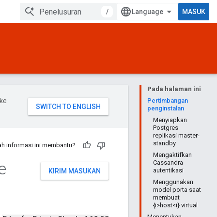
/
MASUK
Pada halaman ini
ke
Pertimbangan
penginstalan
Menyiapkan
Postgres
replikasi master-
standby
h informasi ini membantu?
Mengaktifkan
e
Cassandra
autentikasi
KIRIM MASUKAN
Menggunakan
model porta saat
membuat
{i>host<i} virtual
Menentukan