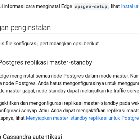
i informasi cara menginstal Edge
apigee-setup
, lihat
Instal u
an penginstalan
s file konfigurasi, pertimbangkan opsi berikut.
ostgres replikasi master-standby
 Edge menginstal semua node Postgres dalam mode master. Nam
 node Postgres, Anda harus mengonfigurasinya untuk mengguna
de master gagal, node standby dapat melanjutkan ke traffic serve
aktifkan dan mengonfigurasi replikasi master-standby pada wa
 konfigurasi senyap. Atau, Anda dapat mengaktifkan replikasi mas
apnya, lihat
Menyiapkan master-standby replikasi untuk Postgr
 Cassandra autentikasi