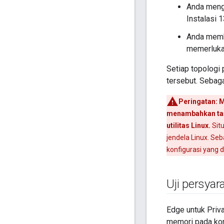
Anda mengi
Instalasi 
Anda membu
memerlukan
Setiap topologi 
tersebut. Sebagai
Peringatan:
M
menambahkan tamb
utilitas Linux.
Situ
jendela Linux. Se
konfigurasi yang d
Uji persyar
Edge untuk Priv
memori pada kom