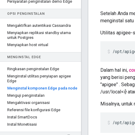
Persyaratan penginstalan demo Edge
Setelah Anda men
OPSI PENGINSTALAN
menginstal satu
Mengaktifkan autentikasi Cassandra
Utilitas apigee
Menyiapkan replikasi standby utama
untuk Postgres
Menyiapkan host virtual
/opt/apig
MENGINSTAL EDGE
Ringkasan penginstalan Edge
Dalam hal ini,
co
Menginstal utilitas penyiapan apigee
yang berisi peng
Edge
"apigee" . Sebag
Menginstal komponen Edge pada node
/usr/local<i} at
Menguji penginstalan
Mengaktivasi organisasi
Misalnya, untuk
Referensi file konfigurasi Edge
Instal Smart
Docs
/opt/apig
Instal Monetisasi