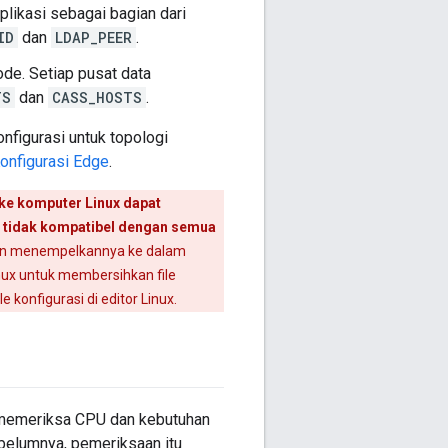
likasi sebagai bagian dari
ID
dan
LDAP_PEER
.
de. Setiap pusat data
TS
dan
CASS_HOSTS
.
nfigurasi untuk topologi
Konfigurasi Edge
.
 ke komputer Linux dapat
ng tidak kompatibel dengan semua
s dan menempelkannya ke dalam
nux untuk membersihkan file
konfigurasi di editor Linux.
memeriksa CPU dan kebutuhan
ebelumnya, pemeriksaan itu