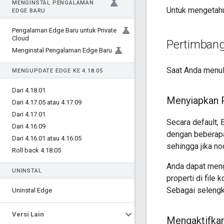
MENGINSTAL PENGALAMAN
Untuk mengetahu
EDGE BARU
Pengalaman Edge Baru untuk Private
Cloud
Pertimbang
Menginstal Pengalaman Edge Baru
Saat Anda menuli
MENGUPDATE EDGE KE 4
.
18
.
05
Dari 4
.
18
.
01
Menyiapkan P
Dari 4
.
17
.
05 atau 4
.
17
.
09
Dari 4
.
17
.
01
Secara default,
Dari 4
.
16
.
09
dengan beberapa
Dari 4
.
16
.
01 atau 4
.
16
.
05
sehingga jika no
Roll back 4
.
18
.
05
Anda dapat meng
UNINSTAL
properti di file
Sebagai selengk
Uninstal Edge
Versi Lain
Mengaktifkan