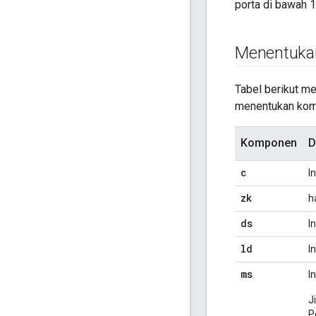
porta di bawah 1
Menentukan
Tabel berikut m
menentukan komp
Komponen
D
c
I
zk
h
ds
I
ld
I
ms
I
J
P