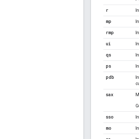
r
I
mp
I
rmp
I
ui
I
qs
I
ps
I
pdb
I
c
sax
M
G
sso
I
mo
I