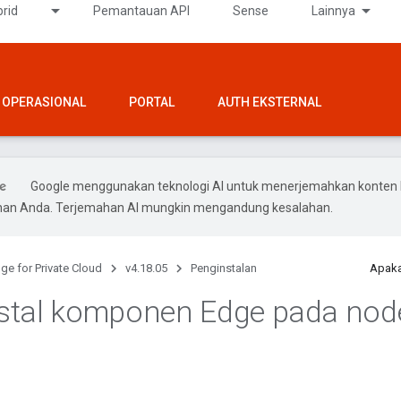
rid
Pemantauan API
Sense
Lainnya
OPERASIONAL
PORTAL
AUTH EKSTERNAL
Google menggunakan teknologi AI untuk menerjemahkan konten 
ihan Anda. Terjemahan AI mungkin mengandung kesalahan.
ge for Private Cloud
v4.18.05
Penginstalan
Apaka
stal komponen Edge pada nod