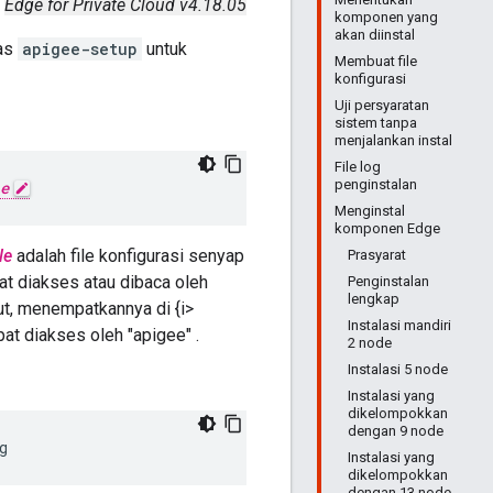
Edge for Private Cloud v4.18.05
komponen yang
akan diinstal
tas
apigee-setup
untuk
Membuat file
konfigurasi
Uji persyaratan
sistem tanpa
menjalankan instal
File log
penginstalan
e
Menginstal
komponen Edge
le
adalah file konfigurasi senyap
Prasyarat
pat diakses atau dibaca oleh
Penginstalan
lengkap
but, menempatkannya di {i>
Instalasi mandiri
pat diakses oleh "apigee" .
2 node
Instalasi 5 node
Instalasi yang
dikelompokkan
dengan 9 node
g
Instalasi yang
dikelompokkan
dengan 13 node