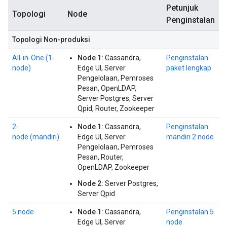
Petunjuk
Topologi
Node
Penginstalan
Topologi Non-produksi
All‐in‐One (1‐
Node 1:
Cassandra,
Penginstalan
node)
Edge UI, Server
paket lengkap
Pengelolaan, Pemroses
Pesan, OpenLDAP,
Server Postgres, Server
Qpid, Router, Zookeeper
2‐
Node 1:
Cassandra,
Penginstalan
node (mandiri)
Edge UI, Server
mandiri 2 node
Pengelolaan, Pemroses
Pesan, Router,
OpenLDAP, Zookeeper
Node 2:
Server Postgres,
Server Qpid
5 node
Node 1:
Cassandra,
Penginstalan 5
Edge UI, Server
node