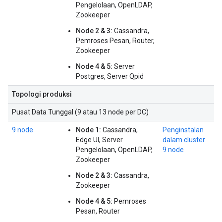
Pengelolaan, OpenLDAP,
Zookeeper
Node 2 & 3:
Cassandra,
Pemroses Pesan, Router,
Zookeeper
Node 4 & 5:
Server
Postgres, Server Qpid
Topologi produksi
Pusat Data Tunggal (9 atau 13 node per DC)
9 node
Node 1:
Cassandra,
Penginstalan
Edge UI, Server
dalam cluster
Pengelolaan, OpenLDAP,
9 node
Zookeeper
Node 2 & 3:
Cassandra,
Zookeeper
Node 4 & 5:
Pemroses
Pesan, Router