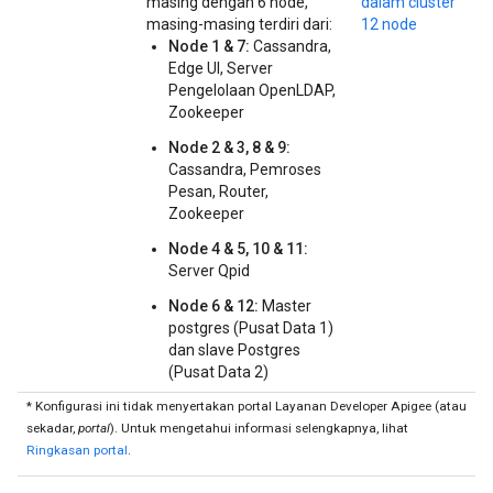
masing dengan 6 node,
dalam cluster
masing-masing terdiri dari:
12 node
Node 1 & 7:
Cassandra,
Edge UI, Server
Pengelolaan OpenLDAP,
Zookeeper
Node 2 & 3, 8 & 9:
Cassandra, Pemroses
Pesan, Router,
Zookeeper
Node 4 & 5, 10 & 11:
Server Qpid
Node 6 & 12:
Master
postgres (Pusat Data 1)
dan slave Postgres
(Pusat Data 2)
* Konfigurasi ini tidak menyertakan portal Layanan Developer Apigee (atau
sekadar,
portal
). Untuk mengetahui informasi selengkapnya, lihat
Ringkasan portal
.