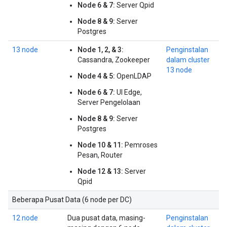
Node 6 & 7:
Server Qpid
Node 8 & 9:
Server
Postgres
13 node
Node 1, 2, & 3:
Penginstalan
Cassandra, Zookeeper
dalam cluster
13 node
Node 4 & 5:
OpenLDAP
Node 6 & 7:
UI Edge,
Server Pengelolaan
Node 8 & 9:
Server
Postgres
Node 10 & 11:
Pemroses
Pesan, Router
Node 12 & 13:
Server
Qpid
Beberapa Pusat Data (6 node per DC)
12 node
Dua pusat data, masing-
Penginstalan