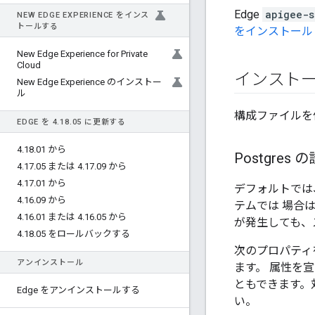
Edge
apigee-s
NEW EDGE EXPERIENCE をインス
トールする
をインストール
New Edge Experience for Private
Cloud
インスト
New Edge Experience のインストー
ル
構成ファイルを
EDGE を 4
.
18
.
05 に更新する
4
.
18
.
01 から
Postgres
4
.
17
.
05 または 4
.
17
.
09 から
4
.
17
.
01 から
デフォルトでは、
4
.
16
.
09 から
テムでは 場合
4
.
16
.
01 または 4
.
16
.
05 から
が発生しても、
4
.
18
.
05 をロールバックする
次のプロパティ
アンインストール
ます。 属性を
ともできます。
Edge をアンインストールする
い。