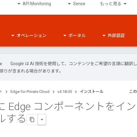
API Monitoring
Sense
もっと見る
オペレーション
ポータル
外部認証
Google は AI 技術を使用して、コンテンツをご希望の言語に翻訳
には誤りが含まれる場合があります。
ト
Edge for Private Cloud
v4.18.05
インストール
この
 Edge コンポーネントをイン
ルする