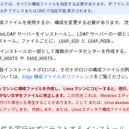
では、すべての構成ファイルを指定する必要があります。 IP アドレスによる
 IP アドレスまたは DNS で指定可能 表示されます。
成ファイルを使用するか、構成を変更する必要があります。 次
penLDAP サーバーをインストールし、LDAP サーバーの一部と
ンストール。ファイルごとに、
LDAP_SID
と
LDAP_PEER
。
ード インストールの一部として複数のデータセンターを作成する
T_HOSTS
や
CASS_HOSTS
。
各インストール トポロジは、そのトポロジの構成ファイルの例
ついては、
Edge 構成ファイルのリファレンス
をご覧ください
ows マシンに構成ファイルを作成し、 Linux マシンにコピーすると、改行、
がない文字をファイルに修正します。
この状況 これは、Windows エデ
付けた場合にも発生することがあります。として または、Linux
dos2un
ンアップします。 作成します。または、Linux エディタで構成ファイ