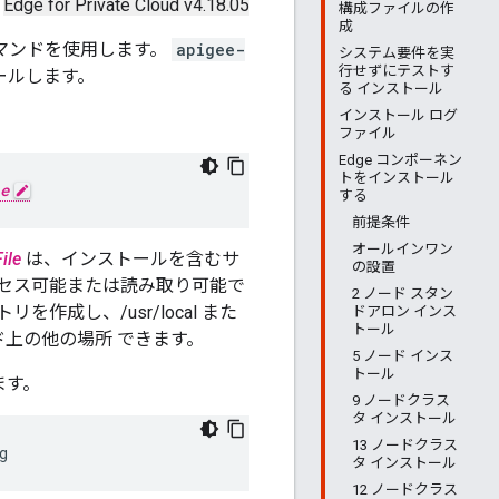
Edge for Private Cloud v4.18.05
構成ファイルの作
成
マンドを使用します。
apigee-
システム要件を実
行せずにテストす
ールします。
る インストール
インストール ログ
ファイル
Edge コンポーネン
トをインストール
e
する
前提条件
オールインワン
ile
は、インストールを含むサ
の設置
クセス可能または読み取り可能で
2 ノード スタン
成し、/usr/local また
ドアロン インス
トール
ノード上の他の場所 できます。
5 ノード インス
トール
ます。
9 ノードクラス
タ インストール
13 ノードクラス
g
タ インストール
12 ノードクラス