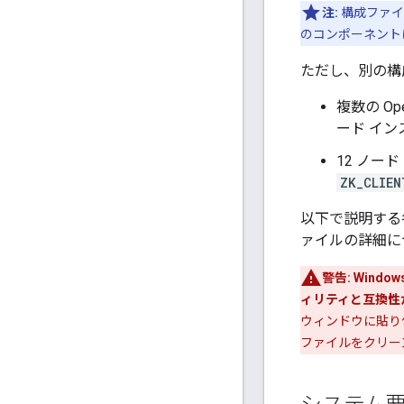
注:
構成ファイル
のコンポーネントは
ただし、別の構
複数の O
ード イ
12 ノ
ZK_CLIEN
以下で説明する
ァイルの詳細に
警告:
Wind
ィリティと互換性
ウィンドウに貼り
ファイルをクリー