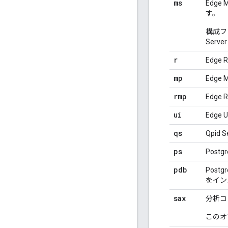
ms
Edge
す。
構成フ
Ser
r
Edge
mp
Edge
rmp
Edge
ui
Edge
qs
Qpid
ps
Post
pdb
Post
をイン
sax
分析コン
このオ