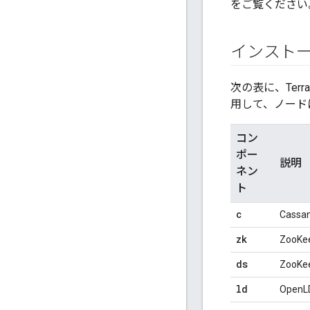
をご覧ください
インスト
次の表に、Terra
用して、ノード
コン
ポー
説明
ネン
ト
c
Cass
zk
Zoo
ds
ZooK
ld
Ope