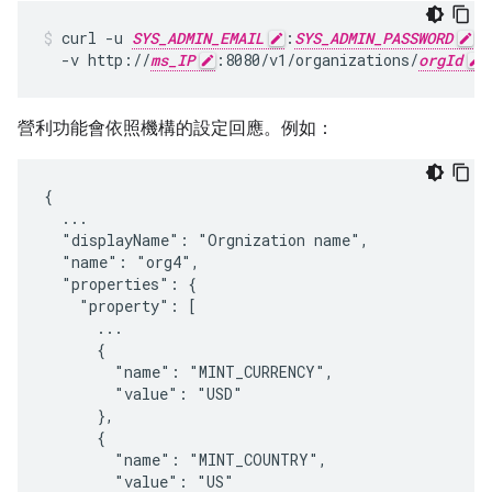
curl -u 
SYS_ADMIN_EMAIL
:
SYS_ADMIN_PASSWORD
 \

  -v http://
ms_IP
:8080/v1/organizations/
orgId
營利功能會依照機構的設定回應。例如：
{

  ...

  "displayName": "Orgnization name",

  "name": "org4",

  "properties": {

    "property": [

      ...

      {

        "name": "MINT_CURRENCY",

        "value": "USD"

      },

      {

        "name": "MINT_COUNTRY",

        "value": "US"
