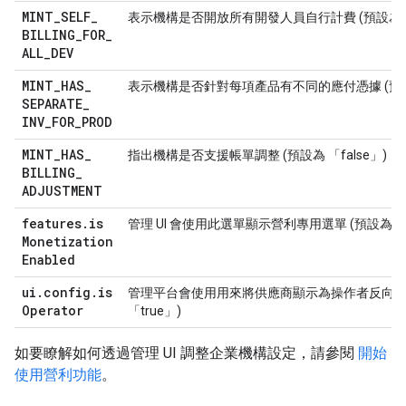
MINT
_
SELF
_
表示機構是否開放所有開發人員自行計費 (預設為 「f
BILLING
_
FOR
_
ALL
_
DEV
MINT
_
HAS
_
表示機構是否針對每項產品有不同的應付憑據 (預設為 
SEPARATE
_
INV
_
FOR
_
PROD
MINT
_
HAS
_
指出機構是否支援帳單調整 (預設為 「false」)
BILLING
_
ADJUSTMENT
features
.
is
管理 UI 會使用此選單顯示營利專用選單 (預設為 「f
Monetization
Enabled
ui
.
config
.
is
管理平台會使用用來將供應商顯示為操作者反向機構
Operator
「true」)
如要瞭解如何透過管理 UI 調整企業機構設定，請參閱
開始
使用營利功能
。