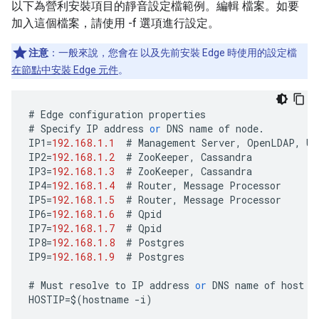
以下為營利安裝項目的靜音設定檔範例。編輯 檔案。如要
加入這個檔案，請使用 -f 選項進行設定。
注意
：一般來說，您會在 以及先前安裝 Edge 時使用的設定檔
在節點中安裝 Edge 元件
。
#
Edge
configuration
properties
#
Specify
IP
address
or
DNS
name
of
node
.
IP1
=
192.168.1.1
#
Management
Server
,
OpenLDAP
,
UI
IP2
=
192.168.1.2
#
ZooKeeper
,
Cassandra
IP3
=
192.168.1.3
#
ZooKeeper
,
Cassandra
IP4
=
192.168.1.4
#
Router
,
Message
Processor
IP5
=
192.168.1.5
#
Router
,
Message
Processor
IP6
=
192.168.1.6
#
Qpid
IP7
=
192.168.1.7
#
Qpid
IP8
=
192.168.1.8
#
Postgres
IP9
=
192.168.1.9
#
Postgres
#
Must
resolve
to
IP
address
or
DNS
name
of
host
-
HOSTIP
=
$
(
hostname
-
i
)