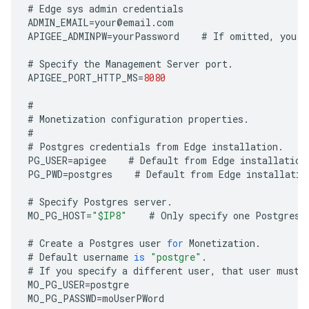
#
Edge
sys
admin
credentials
ADMIN_EMAIL
=
your
@
email
.
com
APIGEE_ADMINPW
=
yourPassword
#
If
omitted
,
you
a
#
Specify
the
Management
Server
port
.
APIGEE_PORT_HTTP_MS
=
8080
#
#
Monetization
configuration
properties
.
#
#
Postgres
credentials
from
Edge
installation
.
PG_USER
=
apigee
#
Default
from
Edge
installation
PG_PWD
=
postgres
#
Default
from
Edge
installatio
#
Specify
Postgres
server
.
MO_PG_HOST
=
"$IP8"
#
Only
specify
one
Postgres
#
Create
a
Postgres
user
for
Monetization
.
#
Default
username
is
"postgre"
.
#
If
you
specify
a
different
user
,
that
user
must
MO_PG_USER
=
postgre
MO_PG_PASSWD
=
moUserPWord