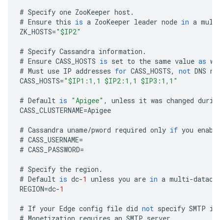
#
Specify
one
ZooKeeper
host
.
#
Ensure
this
is
a
ZooKeeper
leader
node
in
a
mult
ZK_HOSTS
=
"$IP2"
#
Specify
Cassandra
information
.
#
Ensure
CASS_HOSTS
is
set
to
the
same
value
as
wh
#
Must
use
IP
addresses
for
CASS_HOSTS
,
not
DNS
na
CASS_HOSTS
=
"$IP1:1,1 $IP2:1,1 $IP3:1,1"
#
Default
is
"Apigee"
,
unless
it
was
changed
durin
CASS_CLUSTERNAME
=
Apigee
#
Cassandra
uname
/
pword
required
only
if
you
enabl
#
CASS_USERNAME
=
#
CASS_PASSWORD
=
#
Specify
the
region
.
#
Default
is
dc
-
1
unless
you
are
in
a
multi
-
datace
REGION
=
dc
-
1
#
If
your
Edge
config
file
did
not
specify
SMTP
in
#
Monetization
requires
an
SMTP
server
.