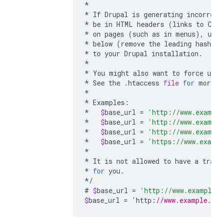
*
*
If
Drupal
is
generating
incorrec
*
be
in
HTML
headers
(
links
to
CS
*
on
pages
(
such
as
in
menus
),
un
*
below
(
remove
the
leading
hash
s
*
to
your
Drupal
installation
.
*
*
You
might
also
want
to
force
use
*
See
the
.
htaccess
file
for
more
*
*
Examples
:
*
$
base_url
=
'http://www.examp
*
$
base_url
=
'http://www.examp
*
$
base_url
=
'http://www.examp
*
$
base_url
=
'https://www.exam
*
*
It
is
not
allowed
to
have
a
trai
*
for
you
.
*/
#
$
base_url
=
'http://www.example
$
base_url
=
‘
http
:
//www.example.c