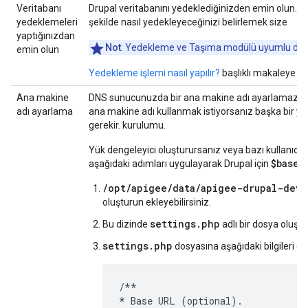
Veritabanı
Drupal veritabanını yedeklediğinizden emin olun. Unut
yedeklemeleri
şekilde nasıl yedekleyeceğinizi belirlemek size
yaptığınızdan
Not
: Yedekleme ve Taşıma modülü uyumlu değildir.
emin olun
Yedekleme işlemi nasıl yapılır?
başlıklı makaleye de
Ana makine
DNS sunucunuzda bir ana makine adı ayarlamazsan
adı ayarlama
ana makine adı kullanmak istiyorsanız başka bir y
gerekir. kurulumu.
Yük dengeleyici oluşturursanız veya bazı kullanıcılar
$base_
aşağıdaki adımları uygulayarak Drupal için
/opt/apigee/data/apigee-drupal-devp
oluşturun ekleyebilirsiniz.
settings.php
Bu dizinde
adlı bir dosya oluştu
settings.php
dosyasına aşağıdaki bilgileri ek
/**
*
Base
URL
(
optional
).