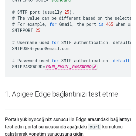
#
SMTP
port
(
usually
25
).
#
The
value
can
be
different
based
on
the
selected
#
For
example
,
for
Gmail
,
the
port
is
465
when
usi
SMTPPORT
=
25
#
Username
used
for
SMTP
authentication
,
defaults
SMTPUSER
=
your
@
email
.
com
#
Password
used
for
SMTP
authentication
,
default
i
SMTPPASSWORD
=
YOUR_EMAIL_PASSWORD
1
.
Apigee Edge bağlantınızı test etme
Portalı yükleyeceğiniz sunucu ile Edge arasındaki bağlantıyı
test edin portal sunucusunda aşağıdaki
curl
komutunu
çalıştırarak yönetim sunucusuna gidin: