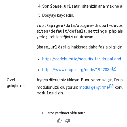
$base_url
Son
satırı, sitenizin ana makine adı 
Dosyayı kaydedin.
/opt/apigee/data/apigee-drupal-devpor
sites/default/default.settings.php
alanı
yerleştirebileceğinizi unutmayın.
$base_url
özelliği hakkında daha fazla bilgi için a
https://codeburst.io/security-for-drupal-and-
https://www.drupal.org/node/1992030
Özel
Ayrıca dilerseniz tıklayın. Bunu yapmak için, Drupal
geliştirme
modülünüzü oluşturun:
modül geliştirme
konular
modules
dizin.
Bu size yardımcı oldu mu?