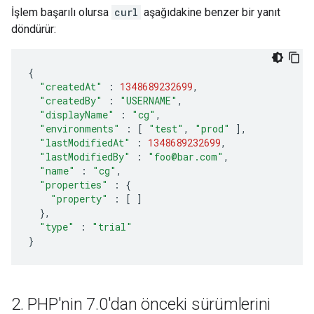
İşlem başarılı olursa
curl
aşağıdakine benzer bir yanıt
döndürür:
{
"createdAt"
:
1348689232699
,
"createdBy"
:
"USERNAME"
,
"displayName"
:
"cg"
,
"environments"
:
[
"test"
,
"prod"
],
"lastModifiedAt"
:
1348689232699
,
"lastModifiedBy"
:
"foo@bar.com"
,
"name"
:
"cg"
,
"properties"
:
{
"property"
:
[
]
},
"type"
:
"trial"
}
2
.
PHP'nin 7
.
0'dan önceki sürümlerini