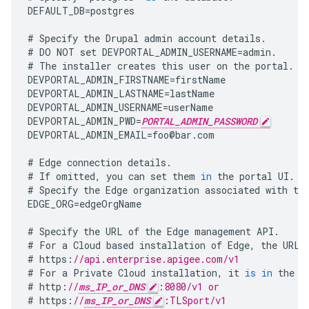
DEFAULT_DB
=
postgres
#
Specify
the
Drupal
admin
account
details
.
#
DO
NOT
set
DEVPORTAL_ADMIN_USERNAME
=
admin
.
#
The
installer
creates
this
user
on
the
portal
.
DEVPORTAL_ADMIN_FIRSTNAME
=
firstName
DEVPORTAL_ADMIN_LASTNAME
=
lastName
DEVPORTAL_ADMIN_USERNAME
=
userName
DEVPORTAL_ADMIN_PWD
=
PORTAL_ADMIN_PASSWORD
DEVPORTAL_ADMIN_EMAIL
=
foo
@
bar
.
com
#
Edge
connection
details
.
#
If
omitted
,
you
can
set
them
in
the
portal
UI
.
#
Specify
the
Edge
organization
associated
with
th
EDGE_ORG
=
edgeOrgName
#
Specify
the
URL
of
the
Edge
management
API
.
#
For
a
Cloud
based
installation
of
Edge
,
the
URL
#
https
:
//api.enterprise.apigee.com/v1
#
For
a
Private
Cloud
installation
,
it
is
in
the
f
#
http
:
//
ms_IP_or_DNS
:8080/v1 or
#
https
:
//
ms_IP_or_DNS
:TLSport/v1