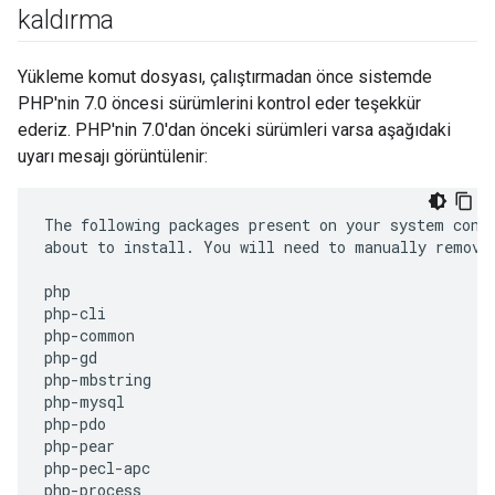
kaldırma
Yükleme komut dosyası, çalıştırmadan önce sistemde
PHP'nin 7.0 öncesi sürümlerini kontrol eder teşekkür
ederiz. PHP'nin 7.0'dan önceki sürümleri varsa aşağıdaki
uyarı mesajı görüntülenir:
The
following
packages
present
on
your
system
conf
about
to
install
.
You
will
need
to
manually
remove
php
php
-
cli
php
-
common
php
-
gd
php
-
mbstring
php
-
mysql
php
-
pdo
php
-
pear
php
-
pecl
-
apc
php
-
process