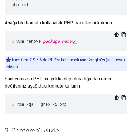
php
-
xml
Aşağıdaki komutu kullanarak PHP paketlerini kaldırın:
yum remove 
package_name
Not:
CentOS 6.6'da PHP'yi kaldırmak için Ganglia'yı (yüklüyse)
kaldırın.
Sunucunuzda PHP'nin yüklü olup olmadığından emin
değilseniz aşağıdaki komutu kullanın:
rpm -qa | grep -i php
3
.
Postgres'i yükle