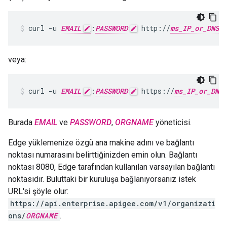
curl -u 
EMAIL
:
PASSWORD
 http://
ms_IP_or_DNS
veya:
curl -u 
EMAIL
:
PASSWORD
 https://
ms_IP_or_DNS
Burada
EMAIL
ve
PASSWORD
,
ORGNAME
yöneticisi.
Edge yüklemenize özgü ana makine adını ve bağlantı
noktası numarasını belirttiğinizden emin olun. Bağlantı
noktası 8080, Edge tarafından kullanılan varsayılan bağlantı
noktasıdır. Buluttaki bir kuruluşa bağlanıyorsanız istek
URL'si şöyle olur:
https://api.enterprise.apigee.com/v1/organizati
ons/
ORGNAME
.