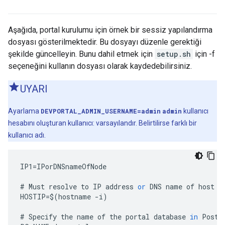
Aşağıda, portal kurulumu için örnek bir sessiz yapılandırma
dosyası gösterilmektedir. Bu dosyayı düzenle gerektiği
şekilde güncelleyin. Bunu dahil etmek için
setup.sh
için -f
seçeneğini kullanın dosyası olarak kaydedebilirsiniz.
UYARI
Ayarlama
DEVPORTAL_ADMIN_USERNAME=admin
admin
kullanıcı
hesabını oluşturan kullanıcı: varsayılandır. Belirtilirse farklı bir
kullanıcı adı.
IP1
=
IPorDNSnameOfNode
#
Must
resolve
to
IP
address
or
DNS
name
of
host
-
HOSTIP
=
$
(
hostname
-
i
)
#
Specify
the
name
of
the
portal
database
in
Postg