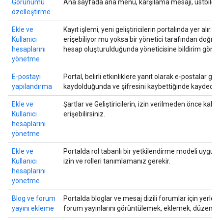
Görünümü
Ana sayfada ana menü, karşılama mesajı, üstbilgi, alt
özelleştirme
Ekle ve
Kayıt işlemi, yeni geliştiricilerin portalında yer alır. 
Kullanıcı
erişebiliyor mu yoksa bir yönetici tarafından doğrula
hesaplarını
hesap oluşturulduğunda yöneticisine bildirim gönder
yönetme
E-postayı
Portal, belirli etkinliklere yanıt olarak e-postalar gönd
yapılandırma
kaydolduğunda ve şifresini kaybettiğinde kaydedilir
Ekle ve
Şartlar ve Geliştiricilerin, izin verilmeden önce kab
Kullanıcı
erişebilirsiniz.
hesaplarını
yönetme
Ekle ve
Portalda rol tabanlı bir yetkilendirme modeli uygulanı
Kullanıcı
izin ve rolleri tanımlamanız gerekir.
hesaplarını
yönetme
Blog ve forum
Portalda bloglar ve mesaj dizili forumlar için yerleş
yayını ekleme
forum yayınlarını görüntülemek, eklemek, düzenleme