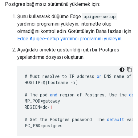
Postgres bağımsız sürümünü yüklemek için:
Şunu kullanarak düğüme Edge
apigee-setup
yardımcı programını yükleyin: internette olup
olmadığını kontrol edin. Görüntüleyin Daha fazlası için
Edge Apigee-setup yardımcı programını yükleyin
.
Aşağıdaki örnekte gösterildiği gibi bir Postgres
yapılandırma dosyası oluşturun:
#
Must
resolve
to
IP
address
or
DNS
name
of
h
HOSTIP
=
$
(
hostname
-
i
)
#
The
pod
and
region
of
Postgres
.
Use
the
def
MP_POD
=
gateway
REGION
=
dc
-
1
#
Set
the
Postgres
password
.
The
default
valu
PG_PWD
=
postgres