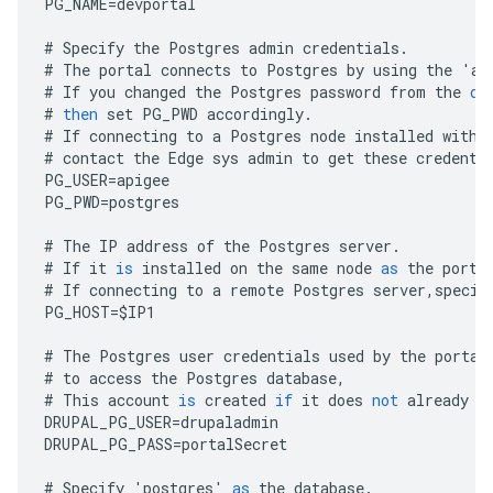
PG_NAME
=
devportal
#
Specify
the
Postgres
admin
credentials
.
#
The
portal
connects
to
Postgres
by
using
the
'
ap
#
If
you
changed
the
Postgres
password
from
the
de
#
then
set
PG_PWD
accordingly
.
#
If
connecting
to
a
Postgres
node
installed
with
#
contact
the
Edge
sys
admin
to
get
these
credenti
PG_USER
=
apigee
PG_PWD
=
postgres
#
The
IP
address
of
the
Postgres
server
.
#
If
it
is
installed
on
the
same
node
as
the
porta
#
If
connecting
to
a
remote
Postgres
server
,
specif
PG_HOST
=
$
IP1
#
The
Postgres
user
credentials
used
by
the
portal
#
to
access
the
Postgres
database
,
#
This
account
is
created
if
it
does
not
already
e
DRUPAL_PG_USER
=
drupaladmin
DRUPAL_PG_PASS
=
portalSecret
#
Specify
'
postgres
'
as
the
database
.