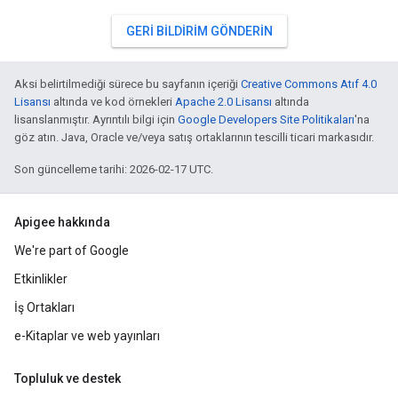
GERI BILDIRIM GÖNDERIN
Aksi belirtilmediği sürece bu sayfanın içeriği
Creative Commons Atıf 4.0
Lisansı
altında ve kod örnekleri
Apache 2.0 Lisansı
altında
lisanslanmıştır. Ayrıntılı bilgi için
Google Developers Site Politikaları
'na
göz atın. Java, Oracle ve/veya satış ortaklarının tescilli ticari markasıdır.
Son güncelleme tarihi: 2026-02-17 UTC.
Apigee hakkında
We're part of Google
Etkinlikler
İş Ortakları
e-Kitaplar ve web yayınları
Topluluk ve destek