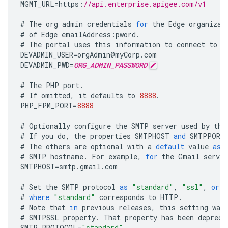
MGMT_URL
=
https
:
//api.enterprise.apigee.com/v1
#
The
org
admin
credentials
for
the
Edge
organizat
#
of
Edge
emailAddress
:
pword
.
#
The
portal
uses
this
information
to
connect
to
E
DEVADMIN_USER
=
orgAdmin
@
myCorp
.
com
DEVADMIN_PWD
=
ORG_ADMIN_PASSWORD
#
The
PHP
port
.
#
If
omitted
,
it
defaults
to
8888
.
PHP_FPM_PORT
=
8888
#
Optionally
configure
the
SMTP
server
used
by
the
#
If
you
do
,
the
properties
SMTPHOST
and
SMTPPORT
#
The
others
are
optional
with
a
default
value
as
#
SMTP
hostname
.
For
example
,
for
the
Gmail
server
SMTPHOST
=
smtp
.
gmail
.
com
#
Set
the
SMTP
protocol
as
"standard"
,
"ssl"
,
or
"
#
where
"standard"
corresponds
to
HTTP
.
#
Note
that
in
previous
releases
,
this
setting
was
#
SMTPSSL
property
.
That
property
has
been
depreca
SMTP_PROTOCOL
=
"standard"