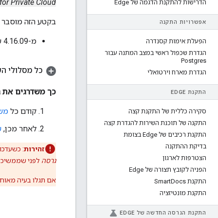
Edge for Private Cloud גרס
הדרישות להתקנת הדגמה של Edge
בקטע הזה מוסבר א
אפשרויות התקנה
מ-4.16.09 עד 4.18.05
הפעלת אימות קסנדרה
הגדרת שכפול ראשי במצב המתנה עבור
Postgres
כל מסלולי הש
הגדרת מארח וירטואלי
כך משדרגים את גרסה 4.16.09 ל
התקנת EDGE
קודם כל
משדרגי
סקירה כללית של התקנת קצה
התקנה של תוכנת השירות להגדרת קצה
לאחר מכן,
שד
התקנת רכיבים של Edge בצומת
בדיקת ההתקנה
זהירות
: כשעדכון ה
הצטרפות לארגון
גרסה
לפני שממשיכי
הפניה לקובץ תצורה של Edge
אם תגלו בעיה מאוחר
התקנת Smart
Docs
התקנת מונטיזציה
התקנת הגרסה החדשה של EDGE