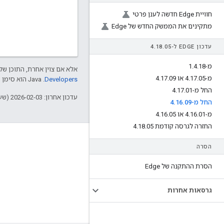
חוויית Edge חדשה לענן פרטי
מתקינים את הממשק החדש של Edge
עדכון EDGE ל-4
05
.
18
.
מ-1
18
.
4
.
אלא אם צוין אחרת, התוכן של 
מ-4
05 או 4
.
17
.
09
.
17
.
Developers‏
.‏ Java הוא סימן מסחרי רשום של חברת Oracle ו/או של השותפים העצמאיים שלה.
החל מ-4
01
.
17
.
עדכון אחרון: 2026-02-03 (שעון UTC).
החל מ-4
09
.
16
.
מ-4
01 או 4
.
16
.
05
.
16
.
החזרה לגרסה קודמת 4
05
.
18
.
מידע על Apigee
הסרה
We're part of Google
הסרת ההתקנה של Edge
אירועים
שותפים
גרסאות אחרות
ספרים אלקטרוניים ותשדירי webcast