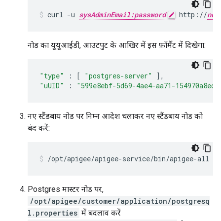
curl -u 
sysAdminEmail:password
 http://
nod
नोड का यूयूआईडी, आउटपुट के आखिर में इस फ़ॉर्मैट में दिखेगा:
"type"
:
[
"postgres-server"
],
"uUID"
:
"599e8ebf-5d69-4ae4-aa71-154970a8ec7
नए स्टैंडबाय नोड पर निम्न आदेश चलाकर नए स्टैंडबाय नोड को
बंद करें:
/opt/apigee/apigee-service/bin/apigee-all st
Postgres मास्टर नोड पर,
/opt/apigee/customer/application/postgresq
l.properties
में बदलाव करें