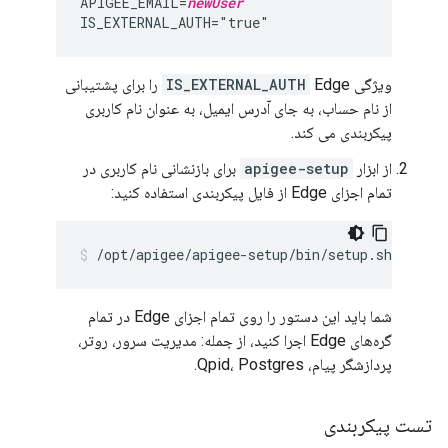
APIGEE_EMAIL=
newUser
IS_EXTERNAL_AUTH="true"
ویژگی
IS_EXTERNAL_AUTH
Edge را برای پشتیبانی
از نام حساب، به جای آدرس ایمیل، به عنوان نام کاربری
پیکربندی می کند.
از ابزار
apigee-setup
برای بازنشانی نام کاربری در
تمام اجزای Edge از فایل پیکربندی استفاده کنید:
/opt/apigee/apigee-setup/bin/setup.sh -p edg
شما باید این دستور را روی تمام اجزای Edge در تمام
گره‌های Edge اجرا کنید، از جمله: مدیریت سرور، روتر،
پردازشگر پیام، Qpid، Postgres.
تست پیکربندی