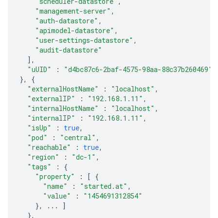
"scheduler-datastore"
,
"management-server"
,
"auth-datastore"
,
"apimodel-datastore"
,
"user-settings-datastore"
,
"audit-datastore"
],
"uUID"
:
"d4bc87c6-2baf-4575-98aa-88c37b260469"
},
{
"externalHostName"
:
"localhost"
,
"externalIP"
:
"192.168.1.11"
,
"internalHostName"
:
"localhost"
,
"internalIP"
:
"192.168.1.11"
,
"isUp"
:
true
,
"pod"
:
"central"
,
"reachable"
:
true
,
"region"
:
"dc-1"
,
"tags"
:
{
"property"
:
[
{
"name"
:
"started.at"
,
"value"
:
"1454691312854"
},
...
]
},