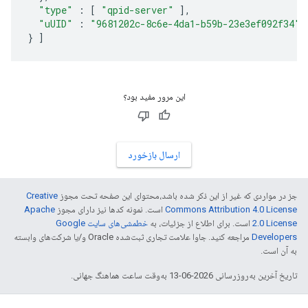
"type"
:
[
"qpid-server"
],
"uUID"
:
"9681202c-8c6e-4da1-b59b-23e3ef092f34"
}
]
این مرور مفید بود؟
ارسال بازخورد
جز در مواردی که غیر از این ذکر شده باشد،‌محتوای این صفحه تحت مجوز
Creative
Commons Attribution 4.0 License
است. نمونه کدها نیز دارای مجوز
Apache
2.0 License
است. برای اطلاع از جزئیات، به
خطمشی‌های سایت Google
Developers‏
مراجعه کنید. جاوا علامت تجاری ثبت‌شده Oracle و/یا شرکت‌های وابسته
به آن است.
تاریخ آخرین به‌روزرسانی 2026-06-13 به‌وقت ساعت هماهنگ جهانی.