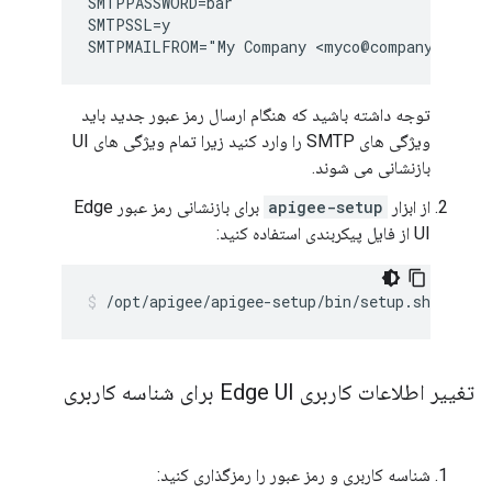
SMTPPASSWORD=bar

SMTPSSL=y

SMTPMAILFROM="My Company <myco@company.com>"
توجه داشته باشید که هنگام ارسال رمز عبور جدید باید
ویژگی های SMTP را وارد کنید زیرا تمام ویژگی های UI
بازنشانی می شوند.
از ابزار
apigee-setup
برای بازنشانی رمز عبور Edge
UI از فایل پیکربندی استفاده کنید:
/opt/apigee/apigee-setup/bin/setup.sh -p ui 
تغییر اطلاعات کاربری Edge UI برای شناسه کاربری
شناسه کاربری و رمز عبور را رمزگذاری کنید: