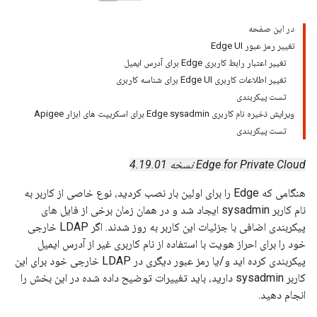
در این صفحه
تغییر رمز عبور Edge UI
تغییر اعتبار رابط کاربری Edge برای آدرس ایمیل
تغییر اطلاعات کاربری Edge UI برای شناسه کاربری
تست پیکربندی
ویرایش ذخیره نام کاربری Edge sysadmin برای اسکریپت های ابزار Apigee
تست پیکربندی
Edge for Private Cloud نسخه 4.19.01
هنگامی که Edge را برای اولین بار نصب کردید، نوع خاصی از کاربر به
نام کاربر sysadmin ایجاد شد و در همان زمان برخی از فایل های
پیکربندی اضافی با جزئیات این کاربر به روز شدند. اگر LDAP خارجی
خود را برای احراز هویت با استفاده از نام کاربری غیر از آدرس ایمیل
پیکربندی کرده اید و/یا رمز عبور دیگری در LDAP خارجی خود برای این
کاربر sysadmin دارید، باید تغییرات توضیح داده شده در این بخش را
انجام دهید.