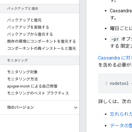
す。
バックアップと復元
Cassa
す。
バックアップと復元
バックアップを実施する
曜日ごと
バックアップから復元する
-pr
オプ
既存の環境にコンポーネントを復元する
する 限定
コンポーネントの再インストールと復元
Cassandra
モニタリング
を含める必要が
モニタリング対象
モニタリング方法
nodetool 
apigee-monit による自己修復
モニタリングのベスト プラクティス
詳しくは、次の
他のバージョン
忘れられ
データの