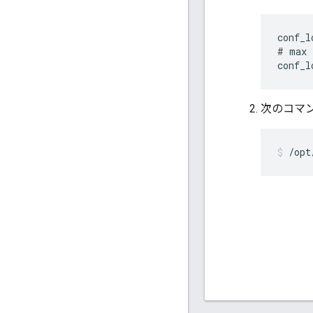
conf_l
# max 
conf_l
次のコマン
/opt