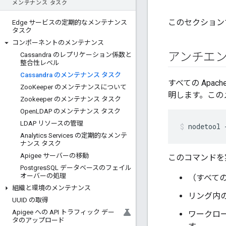
メンテナンス タスク
このセクションで
Edge サービスの定期的なメンテナンス
タスク
コンポーネントのメンテナンス
アンチエン
Cassandra のレプリケーション係数と
整合性レベル
Cassandra のメンテナンス タスク
すべての Apa
Zoo
Keeper のメンテナンスについて
明します。この
Zookeeper のメンテナンス タスク
Open
LDAP のメンテナンス タスク
LDAP リソースの管理
nodetool 
Analytics Services の定期的なメンテ
ナンス タスク
Apigee サーバーの移動
このコマンドを
Postgres
SQL データベースのフェイル
オーバーの処理
（すべての
組織と環境のメンテナンス
リング内
UUID の取得
Apigee への API トラフィック デー
ワークロ
タのアップロード