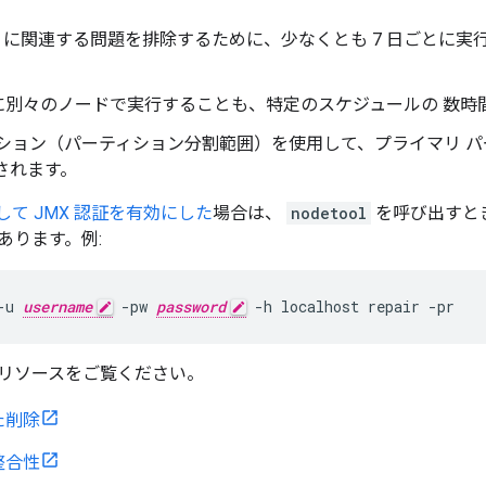
ndra に関連する問題を排除するために、少なくとも 7 日ごとに
に別々のノードで実行することも、特定のスケジュールの 数時
ション（パーティション分割範囲）を使用して、プライマリ パ
されます。
 に対して JMX 認証を有効にした
場合は、
nodetool
を呼び出すと
あります。例:
-u 
username
 -pw 
password
 -h localhost repair -pr
リソースをご覧ください。
た削除
整合性