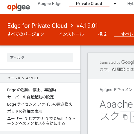
Apigee Edge
Private Cloud
Hyb
Edge for Private Cloud
v4.19.01
すべてのバージョン
インストール
構成
オペレ
ます。AI 翻訳
バージョン 4
.
19
.
01
Apigee ドキュメン
Edge の起動、停止、再起動
サーバーの自動起動の設定
Apach
Edge ライセンス ファイルの置き換え
ポッドの詳細の表示
スク
ユーザー ID とアプリ ID で OAuth 2
.
0 ト
ークンへのアクセスを有効にする