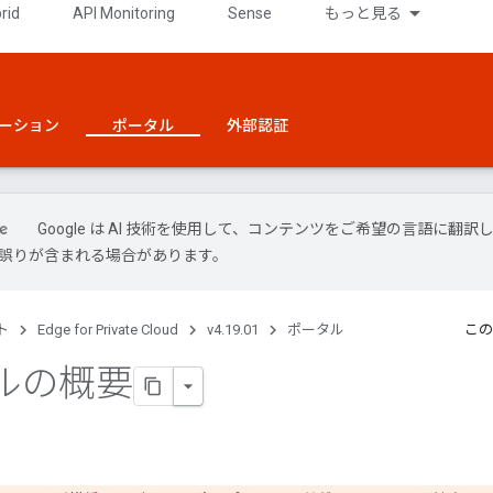
rid
API Monitoring
Sense
もっと見る
ーション
ポータル
外部認証
Google は AI 技術を使用して、コンテンツをご希望の言語に翻訳
には誤りが含まれる場合があります。
ト
Edge for Private Cloud
v4.19.01
ポータル
この
ルの概要