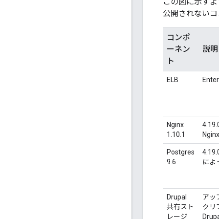
この図に示すよう
公開されないコ
コンポ
ーネン
説明
ト
ELB
Ente
Nginx
4.1
1.10.1
Ngi
Postgres
4.1
9.6
によ
Drupal
アッ
共有スト
クリ
レージ
Dru