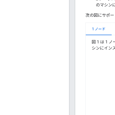
のマシン
次の図にサポー
1 ノード
図 1 は 
シンにイン