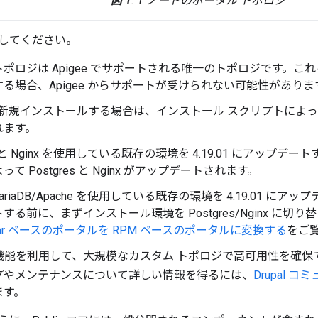
図 1
: 1 ノードのポータル トポロジ
してください。
ポロジは Apigee でサポートされる唯一のトポロジです。こ
る場合、Apigee からサポートが受けられない可能性がありま
1 を新規インストールする場合は、インストール スクリプトによって Pos
れます。
es と Nginx を使用している既存の環境を 4.19.01 にアップ
て Postgres と Nginx がアップデートされます。
MariaDB/Apache を使用している既存の環境を 4.19.01 にアッ
する前に、まずインストール環境を Postgres/Nginx に切り
tar ベースのポータルを RPM ベースのポータルに変換する
をご
l の機能を利用して、大規模なカスタム トポロジで高可用性を確
プやメンテナンスについて詳しい情報を得るには、
Drupal コ
ます。