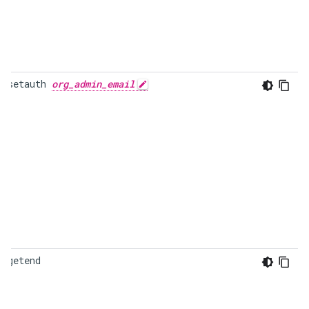
c-setauth 
org_admin_email
c-getend