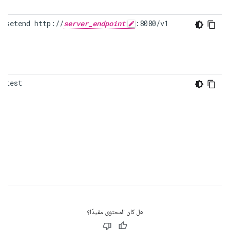
c-setend http://
server_endpoint
:8080/v1    
c-test
هل كان المحتوى مفيدًا؟