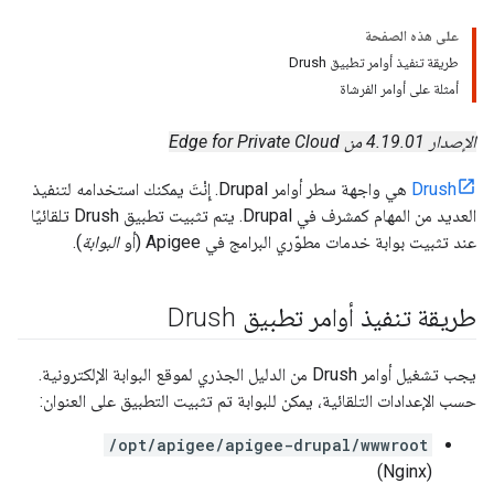
على هذه الصفحة
طريقة تنفيذ أوامر تطبيق Drush
أمثلة على أوامر الفرشاة
الإصدار 4.19.01 من Edge for Private Cloud
Drush
هي واجهة سطر أوامر Drupal. إِنْتَ يمكنك استخدامه لتنفيذ
العديد من المهام كمشرف في Drupal. يتم تثبيت تطبيق Drush تلقائيًا
عند تثبيت بوابة خدمات مطوّري البرامج في Apigee (أو
البوابة
).
طريقة تنفيذ أوامر تطبيق Drush
يجب تشغيل أوامر Drush من الدليل الجذري لموقع البوابة الإلكترونية.
حسب الإعدادات التلقائية، يمكن للبوابة تم تثبيت التطبيق على العنوان:
/opt/apigee/apigee-drupal/wwwroot
(Nginx)