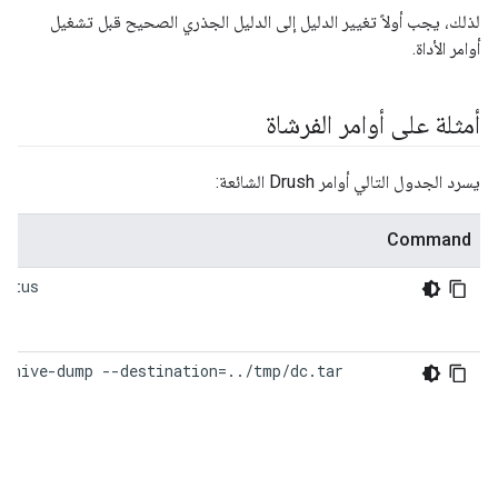
لذلك، يجب أولاً تغيير الدليل إلى الدليل الجذري الصحيح قبل تشغيل
أوامر الأداة.
أمثلة على أوامر الفرشاة
يسرد الجدول التالي أوامر Drush الشائعة:
Command
tatus
rchive-dump --destination=../tmp/dc.tar