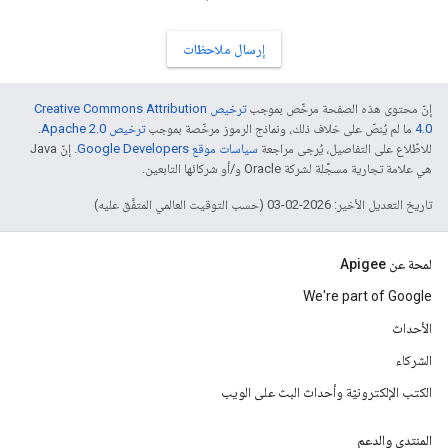
إرسال ملاحظات
إنّ محتوى هذه الصفحة مرخّص بموجب
ترخيص Creative Commons Attribution
4.0‏
ما لم يُنصّ على خلاف ذلك، ونماذج الرموز مرخّصة بموجب
ترخيص Apache 2.0‏
.
للاطّلاع على التفاصيل، يُرجى مراجعة
سياسات موقع Google Developers‏
. إنّ Java
هي علامة تجارية مسجَّلة لشركة Oracle و/أو شركائها التابعين.
تاريخ التعديل الأخير: 2026-02-03 (حسب التوقيت العالمي المتفَّق عليه)
لمحة عن Apigee
We're part of Google
الأحداث
الشركاء
الكتب الإلكترونيّة وأحداث البث على الويب
المنتدى والدعم