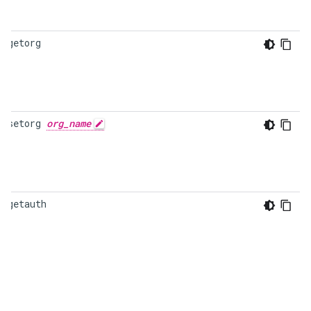
c-getorg
c-setorg 
org_name
c-getauth