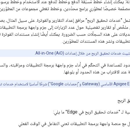
ونة: يمكنك إنشاء خطط مُسبَقة الدفع وخطط للدفع عند الاستخدام وخطط برسو
ّمة خصيصًا لمطوّري برامج محدّدين، وخطط تغطي مجموعات من المطوّرين،
شمل "خدمات تحقيق الربح" مرافق إعداد التقارير والفوترة. على سبيل المثال، 
خّص أو تقارير تفصيلية حول عدد الزيارات إلى حِزم واجهة برمجة التطبيقات ا
عديلات على هذه السجلّات حسب الضرورة. يمكنك أيضًا إنشاء مستندات الفوترة (
تطبيقات ونشر هذه المستندات للمطوّرين.
يت خدمات تحقيق الربح من خلال إعدادات All-in-One (AiO).
د للمساعدة في التحكّم في أداء حِزم واجهة برمجة التطبيقات ومراقبته، والسم
ة عند الاقتراب من هذه الحدود أو بلوغها.
 الربح
 "خدمات تحقيق الربح في Edge" ما يلي:
ل مع منصة واجهة برمجة التطبيقات تعني التفاعل في الوقت الفعلي