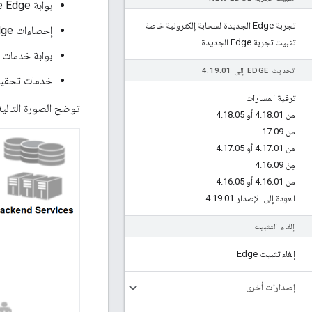
بوابة Apigee Edge (المعروفة أيضًا بخدمات واجهة برمجة التطبيقات)
تجربة Edge الجديدة لسحابة إلكترونية خاصة
إحصاءات Apigee Edge
تثبيت تجربة Edge الجديدة
بوابة خدمات مطوِّر
تحديث EDGE إلى 4
01
.
19
.
خدمات تحقيق الربح في Apigee Edge (المعروفة أيض
ترقية المسارات
توضح الصورة التالية ك
من 4
01 أو 4
.
18
.
05
.
18
.
من 17
09
.
من 4
01 أو 4
.
17
.
05
.
17
.
مِنْ 4
09
.
16
.
من 4
01 أو 4
.
16
.
05
.
16
.
العودة إلى الإصدار 4
01
.
19
.
إلغاء التثبيت
إلغاء تثبيت Edge
إصدارات أخرى