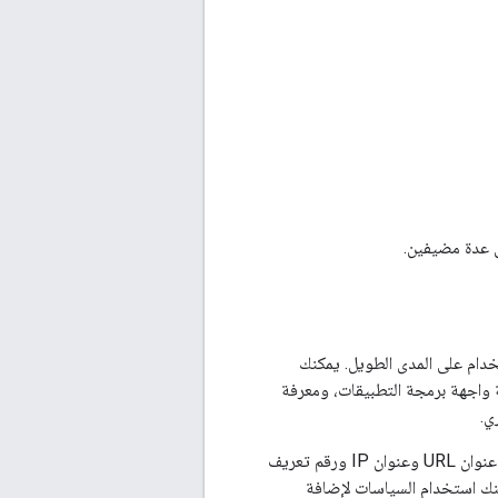
 عدة مضيفين.
 الاستخدام على المدى الطويل. يمكنك
واجهة برمجة التطبيقات، ومعرفة
ي.
عند تمرير البيانات من خلال Apigee Edge، يتم جمع عدة أنواع تلقائية من المعلومات، بما في ذلك عنوان URL وعنوان IP ورقم تعريف
كنك استخدام السياسات لإضافة