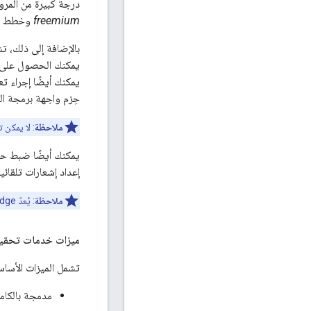
درجة كبيرة من المر
freemium
وخطط مصم
بالإضافة إلى ذلك، ت
يمكنك الحصول على مل
يمكنك أيضًا إجراء ت
حِزم واجهة برمجة ال
ملاحظة
: لا يمكن تثب
يمكنك أيضًا ضبط حدو
إعداد إشعارات تلقائي
ملاحظة
: يُعدّ Apigee Edge الأساسي (Gateway و"إحصاءات Google") شرطًا أساسيًا لاستخدام خدمات تحقيق الربح.
ميزات خدمات تحقيق
تشمل الميزات الأساسية لـ
مدمجة بالكام