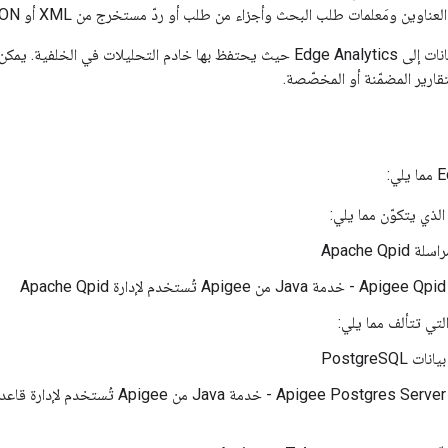
ناوين ومَعلمات طلب البحث وأجزاء من طلب أو ردّ مستخرج من XML أو JSON.
يتم إرسال جميع البيانات إلى Edge Analytics حيث يحتفظ بها خادم التحليلات ف
قارير المضمّنة أو المخصّصة.
Apache Qpid
Apa
ت PostgreSQL
Pos.