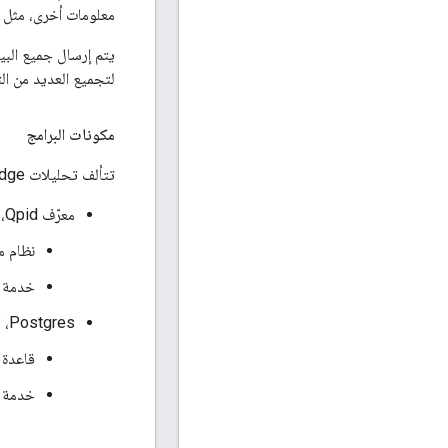
معلومات أخرى، مثل الع
لتجميع العديد من الت
مكونات البرامج
تتألف تحليلات Edge مما يلي:
معرّف Qpid، الذي يتكوّن مما يلي:
نظام مراسلة 
خدمة Apigee Qpid - خدمة Java من Apigee تُستخدم لإدارة che Qpid
Postgres، التي تتألف مما يلي:
قاعدة بيانا
خدمة Apigee Postgres Server - خدمة Java من Apigee تُستخدم لإدارة قاعدة بيانات tgreSQL