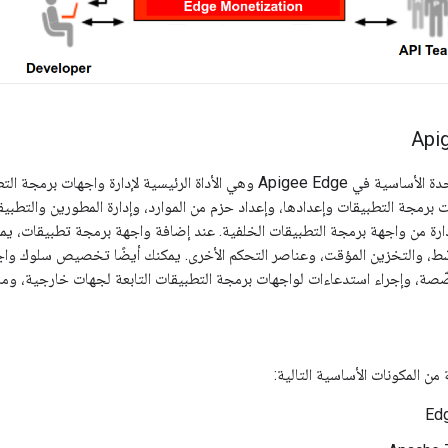
بوابة Edge هي الوحدة الأساسية في Apigee Edge وهي الأداة الرئيسية ل
برمجة التطبيقات وإعدادها، وإعداد حزم من الموارد، وإدارة المطورين والتطبيقا
لإدارة من واجهة برمجة التطبيقات الخلفية. عند إضافة واجهة برمجة تطبيقات، ي
سّط، والتخزين المؤقت، وعناصر التحكم الأخرى. يمكنك أيضًا تخصيص سلوك وا
، وإجراء استدعاءات لواجهات برمجة التطبيقات التابعة لجهات خارجية، وما 
 من المكونات الأساسية التالية: