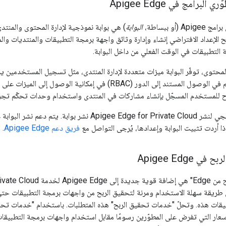
لبرامج في Apigee Edge
(أو ببساطة،
البوابة
) هي بوابة نموذجية لإدارة المحتوى والمنت
 الإعداد الافتراضي إنشاء وإدارة وثائق واجهة برمجة التطبيقات والمنتديات والم
 التطبيقات في الوقت الفعلي من داخل البوابة.
المحتوى، توفّر البوابة ميزات متعددة لإدارة المنتدى، مثل تسجيل المستخدمين يدوي
يتحكّم نموذج التحكّم في الوصول المستند إلى الدور (RBAC) في إمكا
ح للمستخدم المسجّل بإنشاء مشاركات في المنتدى واستخدام وحدات تحكّم تجري
لا يتضمّن النص البرمجي لنشر Apigee Edge for Private Cloud
ذا أردت تثبيت البوابة وإعدادها، يُرجى التواصل مع
فريق دعم Apigee Edge
.
Apigee Edge
 طريقة سهلة الاستخدام ومرنة لتحقيق الربح من واجهات برمجة التطبيقات حتى
يقات هذه. وتحلّ "خدمات تحقيق الربح" هذه المتطلبات. باستخدام "خدمات تحق