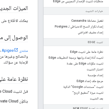
متطلبات تثبيت الإصدار التجريبي من Edge
الميزات الجدي
خيارات التثبيت
يمكنك الاطّلاع على
01
تفعيل مصادقة Cassandra
إعداد تكرار النسخ الاحتياطي لـ Postgres
إعداد مضيف افتراضي
الوصول إلى منتدى 
تثبيت EDGE
منتدى Apigee
نظرة عامة على تثبيت Edge
والنصائح وغيرها من 
تثبيت أداة إعداد واجهة برمجة التطبيقات Edge
الإجابة عن سؤالك.
تثبيت مكوّنات Edge على عقدة
اختبار التثبيت
إعداد مؤسسة
نظرة عامة على
مرجع ملف إعداد Edge
تثبيت "مستندات Google" الذكية
قبل تثبيت Apigee Edge for Private Cloud، يجب أن تكون على دراية بالتنظيم العام لوحدات Edge ومكوناته.
تثبيت ميزة "تحقيق الربح"
بعد التثبيت
يتكوّن Apigee Edge for Private Cloud من الوحدات التالية:
تثبيت تجربة NEW EDGE