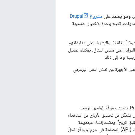
دى. وهو يعتمد على
مشروع Drupal
دونات. تتيح وحدة الاختبار المدمَجة
ًا أو تلقائيًا والإشراف على تعليقاتهم.
نية الوصول إلى الميزات على البوابة. على سبيل المثال، يمكنك تفعيل
بية وما إلى ذلك.
 نشر بوابة. يتم دعم نشر البوابة على الأجهزة من خلال النص البرمجي
"خدمات تحقيق الربح من Edge" هي إضافة قوية جديدة إلى Apigee Edge لخدمة Private Cloud. بصفتك موفّرًا لواجهة برمجة
 تتمكّن من تحقيق الأرباح من استخدام
يق الربح"، يمكنك إنشاء مجموعة
متنوّعة من خطط الأسعار التي تفرض على المطوّرين رسومًا مقابل استخدام واجهات برمجة التطبيقات (API) المضمّنة في حِزم. ويوفّر الحلّ