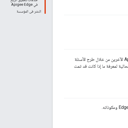
في Apigee Edge
النشر في المؤسسة
هو مصدر مجاني يمكنك من خلاله التواصل مع Apigee وغيره من عملاء Apigee الآخرين من خلال طرح الأسئلة
الية لمعرفة ما إذا كانت قد تمت