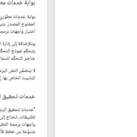
بوابة خدمات مطوِّري ا
بوابة خدمات مطوّري برامج Apigee 
المفتوح المصدر. يتيح
اختبار واجهات برمجة
وبالإضافة إلى إدارة 
عناصر التحكّم للسما
للتثبيت الخاص بها. إ
خدمات تحقيق الربح في 
تطبيقات، تحتاج إلى
واجهات برمجة التطب