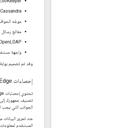
ZooKeeper
 Cassandra
موجّه الحواف
معالج رسائل Edge
OpenLDAP
واجهة مستخدم e
وقد تم تصميم بوابة
إحصاءات Apigee Edge
تصنيف جمهورك إلى ش
الجوانب التي يجب ال
المستخدم لمعلومات 