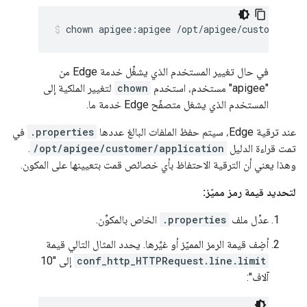
chown apigee:apigee /opt/apigee/customer/ap
في حال تغيير المستخدم الذي يشغِّل خدمة Edge من
"apigee" مستخدم، استخدم
chown
لتغيير الملكية إلى
المستخدم الذي يشغل متصفّح Edge خدمة ما.
عند ترقية Edge، سيتم حفظ الملفات البالغ عددها
.properties
في
تمت قراءة الدليل
/opt/apigee/customer/application
.
وهذا يعني أن الترقية الاحتفاظ بأي خصائص قمت بتعيينها على المكون.
لتحديد قيمة رمز مميّز:
عدِّل ملف
.properties
الخاص بالمكوِّن.
أضِف قيمة الرمز المميّز أو غيِّرها. يحدد المثال التالي قيمة
conf_http_HTTPRequest.line.limit
إلى "10
آلاف":