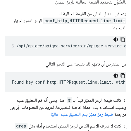
بالمكوِّن لتحديد القيمة الحالية للرمز المميز.
يتحقق المثال التالي من القيمة الحالية لـ
conf_http_HTTPRequest.line.limit
الرمز المميز لجهاز
التوجيه:
/opt/apigee/apigee-service/bin/apigee-service ed
من المفترض أن تظهر لك نتيجة على النحو التالي:
Found key conf_http_HTTPRequest.line.limit, with v
إذا كانت قيمة الرمز المميّز تبدأ بـ
#
، هذا يعني أنّه تم التعليق عليه
وعليك استخدام بناء جملة خاصة لتغييرها. لمزيد من المعلومات، يُرجى
مراجعة
ضبط رمز مميّز يتم التعليق عليه حاليًا
إذا كنت لا تعرف الاسم الكامل للرمز المميّز، استخدِم أداة مثل
grep