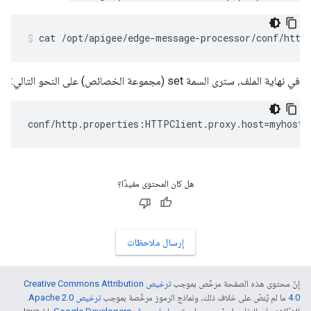
cat /opt/apigee/edge-message-processor/conf/http
في نهاية الملف، سترى السمة set (مجموعة الخصائص) على النحو التالي:
conf/http.properties:HTTPClient.proxy.host=myhost.
هل كان المحتوى مفيدًا؟
إرسال ملاحظات
إنّ محتوى هذه الصفحة مرخّص بموجب
ترخيص Creative Commons Attribution
4.0‏
ما لم يُنصّ على خلاف ذلك، ونماذج الرموز مرخّصة بموجب
ترخيص Apache 2.0‏
.