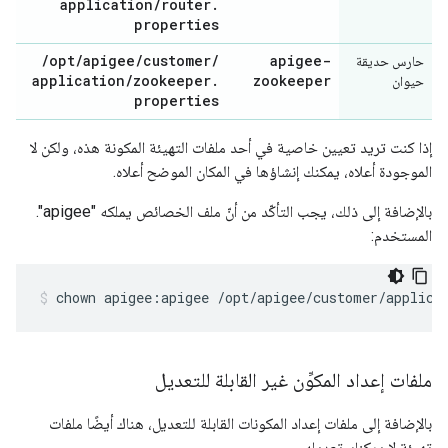
application
/
router
.
properties
/
opt
/
apigee
/
customer
/
apigee-
حارس حديقة
application
/
zookeeper
.
zookeeper
حيوان
properties
إذا كنت تريد تعيين خاصية في أحد ملفات التهيئة المكونة هذه، ولكن لا
الموجودة أعلاه، يمكنك إنشاؤها في المكان الموضح أعلاه.
بالإضافة إلى ذلك، يجب التأكّد من أنّ ملف الخصائص يملكه "apigee".
المستخدم:
chown apigee:apigee /opt/apigee/customer/applica
ملفات إعداد المكوِّن غير القابلة للتعديل
بالإضافة إلى ملفات إعداد المكونات القابلة للتعديل، هناك أيضًا ملفات
تهيئة لا يمكنك تعديله.