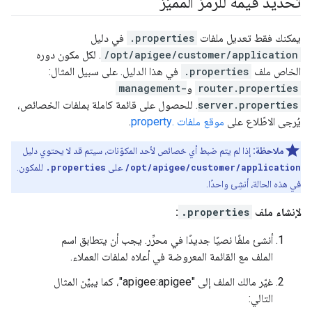
تحديد قيمة للرمز المميّز
يمكنك فقط تعديل ملفات
.properties
في دليل
/opt/apigee/customer/application
. لكل مكون دوره
الخاص ملف
.properties
في هذا الدليل. على سبيل المثال:
router.properties
و
management-
server.properties
. للحصول على قائمة كاملة بملفات الخصائص،
يُرجى الاطّلاع على
موقع ملفات .property
.
ملاحظة:
إذا لم يتم ضبط أي خصائص لأحد المكوّنات، سيتم قد لا يحتوي دليل
/opt/apigee/customer/application
على
.properties
للمكون.
في هذه الحالة، أنشِئ واحدًا.
لإنشاء ملف
.properties
:
أنشئ ملفًا نصيًا جديدًا في محرِّر. يجب أن يتطابق اسم
الملف مع القائمة المعروضة في أعلاه لملفات العملاء.
غيّر مالك الملف إلى "apigee:apigee"، كما يبيِّن المثال
التالي: