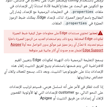
برمجي باستخدام config
(يُختصر أحيانًا على CwC). في الأساس، الكود
مع التكوين هو البحث عن مفتاح/قيمة الأداة استنادًا إلى الإعدادات في
ملفات
.properties
. في التعليمات البرمجية مع الإعداد، يُشار إلى
المفاتيح باسم
الرموز المميزة
. لذلك، لإعداد Edge، يمكنك ضبط الرموز
المميّزة في
.properties
. الملفات.
تحذير:
تحتوي مستندات Edge على معلومات حول كيفية ضبط المميزة
لمكونات Edge المختلفة. ومع ذلك، يتم استخدام العديد من الرموز المميزة داخليًا
سيتم تحديثه. لا تعدِّل أي رمز مميّز غير موثَّق بدون التواصل معه أولاً
Apigee
Edge Support
لضمان عدم حدوث أي آثار جانبية غير متوقعة
يسمح التعليمة البرمجية ذات التهيئة لمكونات Edge بتعيين القيم
الافتراضية التي يتم شحنها باستخدام يتيح لفريق التثبيت إلغاء هذه
الإعدادات بناءً على طوبولوجيا التثبيت، وبعد ذلك، يسمح للعملاء بإلغاء أي
خصائص يختارونها.
إذا كنت تفكر في الأمر على أنه تسلسل هرمي، فسيتم ترتيب الإعدادات
على النحو التالي، مع customer الإعدادات التي لها الأولوية القصوى
لإلغاء أي إعدادات من فريق التثبيت أو Apigee: