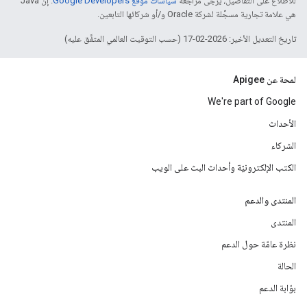
للاطّلاع على التفاصيل، يُرجى مراجعة
سياسات موقع Google Developers‏
. إنّ Java
هي علامة تجارية مسجَّلة لشركة Oracle و/أو شركائها التابعين.
تاريخ التعديل الأخير: 2026-02-17 (حسب التوقيت العالمي المتفَّق عليه)
لمحة عن Apigee
We're part of Google
الأحداث
الشركاء
الكتب الإلكترونيّة وأحداث البث على الويب
المنتدى والدعم
المنتدى
نظرة عامّة حول الدعم
الحالة
بوّابة الدعم