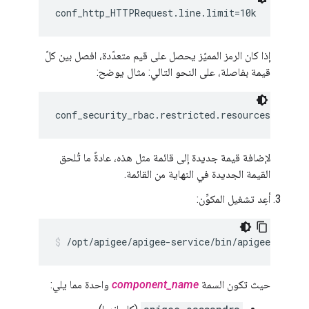
conf_http_HTTPRequest.line.limit=10k
إذا كان الرمز المميّز يحصل على قيم متعدّدة، افصل بين كلّ
قيمة بفاصلة، على النحو التالي: مثال يوضح:
conf_security_rbac.restricted.resources=/envi
لإضافة قيمة جديدة إلى قائمة مثل هذه، عادةً ما تُلحق
القيمة الجديدة في النهاية من القائمة.
أعِد تشغيل المكوِّن:
/opt/apigee/apigee-service/bin/apigee-servic
حيث تكون السمة
component_name
واحدة مما يلي: