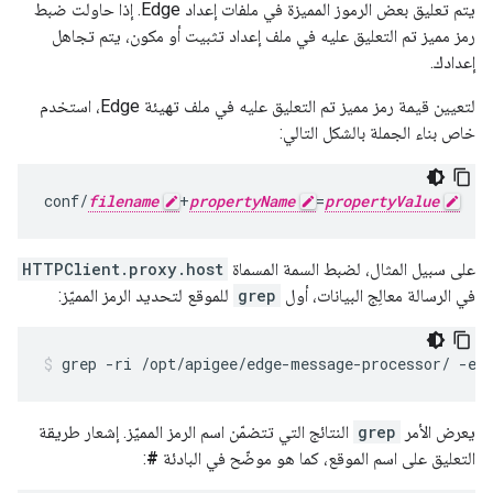
يتم تعليق بعض الرموز المميزة في ملفات إعداد Edge. إذا حاولت ضبط
رمز مميز تم التعليق عليه في ملف إعداد تثبيت أو مكون، يتم تجاهل
إعدادك.
لتعيين قيمة رمز مميز تم التعليق عليه في ملف تهيئة Edge، استخدم
خاص بناء الجملة بالشكل التالي:
conf/
filename
+
propertyName
=
propertyValue
على سبيل المثال، لضبط السمة المسماة
HTTPClient.proxy.host
في الرسالة معالِج البيانات، أول
grep
للموقع لتحديد الرمز المميّز:
grep -ri /opt/apigee/edge-message-processor/ -e 
يعرض الأمر
grep
النتائج التي تتضمّن اسم الرمز المميّز. إشعار طريقة
التعليق على اسم الموقع، كما هو موضّح في البادئة
#
: