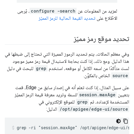
لمزيد من المعلومات عن
configure -search
، يُرجى
الاطّلاع على
تحديد القيمة الحالية للرمز المميّز
تحديد موقع رمز مميّز
وفي معظم الحالات، يتم تحديد الرموز المميزة التي تحتاج إلى ضبطها في
هذا الدليل. ومع ذلك، إذا كنت بحاجة لاستبدال قيمة رمز مميز موجود
لست متأكدًا من اسمه الكامل أو موقعه، استخدم
grep
للبحث في دليل
source
الخاص بالمكوِّن.
على سبيل المثال، إذا كنت تعلم أنه في إصدار سابق من Edge، قمت
بتعيين
session.maxAge
للسمة
وتريد معرفة قيمة الرمز المميّز
المستخدمة لإعداده، ثم
grep
للموقع الإلكتروني في
/opt/apigee/edge-ui/source
الدليل:
grep -ri "session.maxAge" /opt/apigee/edge-ui/so