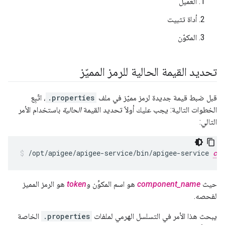
العميل
أداة تثبيت
المكوّن
تحديد القيمة الحالية للرمز المميّز
قبل ضبط قيمة جديدة لرمز مميّز في ملف
.properties
، اتّبِع
الخطوات التالية: يجب عليك أولاً تحديد القيمة
الحالية
باستخدام الأمر
التالي:
/opt/apigee/apigee-service/bin/apigee-service 
com
حيث
component_name
هو اسم المكوِّن و
token
هو الرمز المميز
لفحصه.
يبحث هذا الأمر في التسلسل الهرمي لملفات
.properties
الخاصة