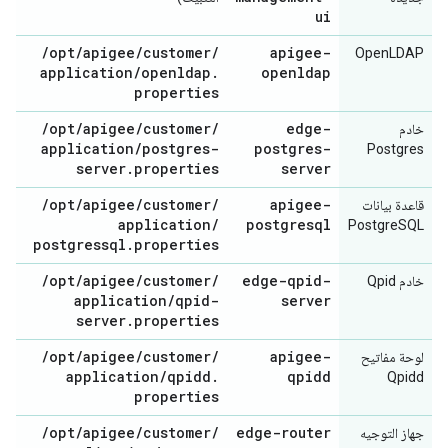
ui
/
opt
/
apigee
/
customer
/
apigee-
OpenLDAP
application
/
openldap
.
openldap
properties
/
opt
/
apigee
/
customer
/
edge-
خادم
application
/
postgres-
postgres-
Postgres
server
.
properties
server
/
opt
/
apigee
/
customer
/
apigee-
قاعدة بيانات
application
/
postgresql
PostgreSQL
postgressql
.
properties
/
opt
/
apigee
/
customer
/
edge-qpid-
خادم Qpid
application
/
qpid-
server
server
.
properties
/
opt
/
apigee
/
customer
/
apigee-
لوحة مفاتيح
application
/
qpidd
.
qpidd
Qpidd
properties
/
opt
/
apigee
/
customer
/
edge-router
جهاز التوجيه