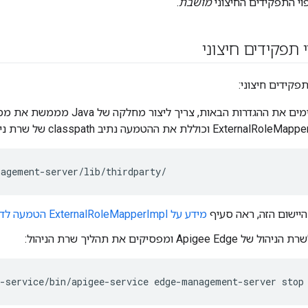
וי התפקידים החיצוני
מושבת
.
תפקידים חיצוני
פקידים חיצוני:
לפני שמשלימים את ההגדרות הבאות, צריך ליצור מחלקה של Java
E וכוללת את ההטמעה נתיב classpath של שרת ניהול:
nagement-server/lib/thirdparty/
יישום הזה, ראה סעיף
מידע על ExternalRoleMapperImpl הטמעה לדוגמה
Apigee ומפסיקים את תהליך שרת הניהול:
e-service/bin/apigee-service edge-management-server stop