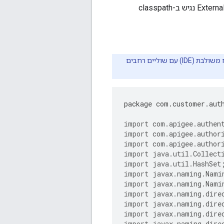
אתם יכולים לתת לכיתה ולחבילה כל שם שתרצו כל עוד רלוונטי ExternalRoleMapperServiceV2 נגיש ב-classpath
כדי לשפר את הקריאוּת, מומלץ להעתיק את הקוד אל כלי לעריכת טקסט או סביבת פיתוח משולבת (IDE) עם שוליים רחבים
package
com
.
customer
.
aut
import
com.apigee.authen
import
com.apigee.author
import
com.apigee.author
import
java.util.Collect
import
java.util.HashSet
import
javax.naming.Nami
import
javax.naming.Nami
import
javax.naming.dire
import
javax.naming.dire
import
javax.naming.dire
import
javax.naming.dire