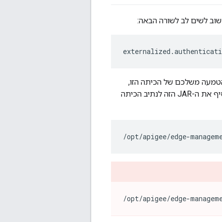
שוב לשים לב לשורה הבאה:
externalized
.
authenticati
Exter, והוא נדרש. צריך: ליצור הטמעה משלכם של הכיתה הזו,
שתשקף את הקבוצות המתאימות. בסיום, למקם את המחלקה שעברה הידור ב-JAR ולהוסיף את ה-JAR הזה לנתיב הכיתה
/opt/apigee/edge-managem
/opt/apigee/edge-managem