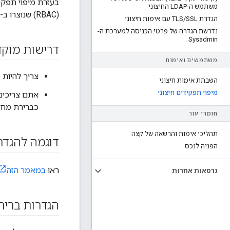
בעזרת מיפוי תפקי
משתמש ה-LDAP החיצוני
(RBAC) שנוצרו ב-Apigee Edge. התכונה הזו זמינה רק ב-Edge עבור ענן פרטי.
הגדרת TLS
SSL עם אימות חיצוני
/
נדרשת הגדרה של פרטי הכניסה למערכת ה-
Sysadmin
דרישות מוק
משתמשים ואימות
צריך להיות מנהלי מערכת בענ
השבתת אימות חיצוני
מיפוי תפקידים חיצוני
כברירת מחד
חומרי עזר
תהליכי אימות והרשאה של קצה
דוגמה להגד
הפניה לנכס
ראו
במאמר הזה
גרסאות אחרות
הגדרות בריר