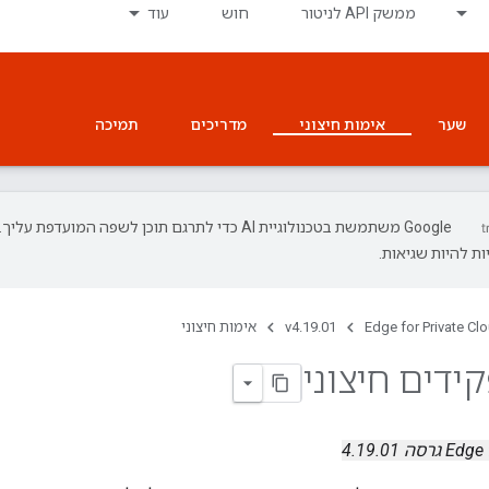
ממשק API לניטור
חוש
עוד
שער
אימות חיצוני
מדריכים
תמיכה
‫Google משתמשת בטכנולוגיית AI כדי לתרגם תוכן לשפה המועדפת עליך.
ת להיות שגיאות.
Edge for Private Cl
v4.19.01
אימות חיצוני
ידים חיצוני
ה 4.19.01