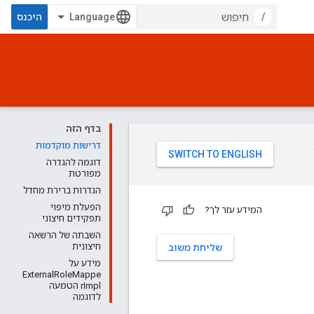
/
היכנס
בדף הזה
דרישות מוקדמות
דוגמה להגדרה
מפורטת
הגדרות ברירת מחדל
הפעלת מיפוי
המידע עזר לך?
תפקידים חיצוני
השבתה של הרשאה
חיצונית
שליחת משוב
מידע על
ExternalRoleMappe
rImpl הטמעה
לדוגמה