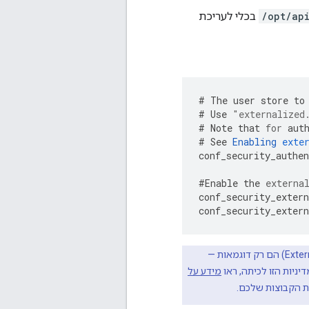
/opt/ap
בכלי לעריכת
#
The
user
store
to
#
Use
"externalized
#
Note
that
for
aut
#
See
Enabling
exte
conf_security_authen
#
Enable
the
externa
conf_security_extern
conf_security_extern
סיווג ההטמעה ושם החבילה שמוזכרים בתצורה שלמעלה (ExternalRoleMapperImpl) הם רק דוגמאות —
ניות הזו לכיתה, ראו
מידע על
את הקבוצות שלכם.