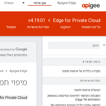
Apigee Edge
ענן פרטי
משולב
v4.19.01
Edge for Private Cloud
כל הגירסאות
התקנה
הגדרות אישיות
תפעול
בתרגומים כאלו עשויו
גרסה 4
01
.
19
.
oud
Apigee Edge
סקירה כללית על אימות חיצוני
מיפוי תפק
הגדרות אישיות
הפעלת אימות חיצוני
השבתת הקישור לאיפוס הסיסמה בממשק
Edge for Private Cloud גרס
המשתמש של Edge
(קישור עקיף בלבד) הצפנת הסיסמה של