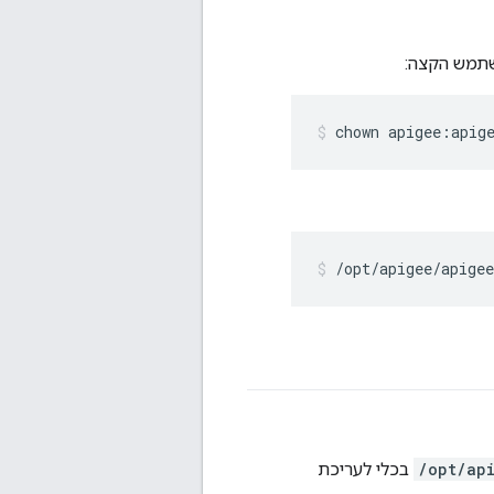
תמש הקצה:
chown apigee:apig
/opt/apigee/apige
/opt/ap
בכלי לעריכת