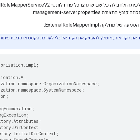
ורה management-server.properties.
חלקה ExternalRoleMapperImpl:
horization
.
impl
;
tication.
*
;
ization.namespace.OrganizationNamespace
;
ization.namespace.SystemNamespace
;
ion
;
;
ngEnumeration
;
ngException
;
ctory.Attributes
;
ctory.DirContext
;
ctory.InitialDirContext
;
ctory.SearchControls
;