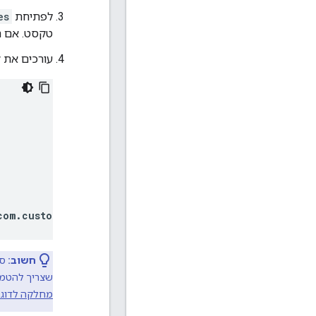
לפתיחת
es
טקסט. אם הק
עורכים את ק
com
.
customer
.
authorization
.
impl
.
ExternalRoleMapperIm
חשוב:
שצריך להטמיע
מחלקה לדוגמה של oleMapperImpl