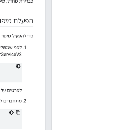
כברירת מחדל, מיפ
הפעלת מיפוי 
כדי להפעיל מיפוי ת
xternalRoleMapperServiceV2
לפרטים על ה
מתחברים לשרת הניהול של  Edge