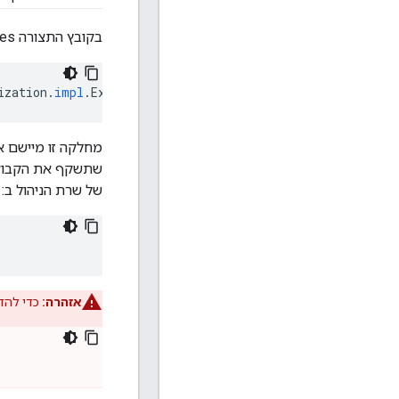
בקובץ התצורה Security.properties שתואר קודם בחלק
ization
.
impl
.
ExternalRoleMapperImpl
של שרת הניהול ב:
אזהרה:
כדי להדר את