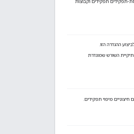
סת-תפקידים תפקידים וקבוצות
צריכים לדעת מהי ספריית השורש של התקנת הענן הפרטי של Apigee Edge. תיקיית השורש שמוגדרת