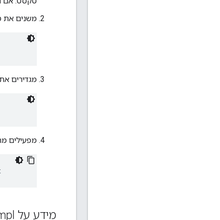
טקסט. אם הק
משנים את מא
מגדירים את המ
מפעילים מח
t
מידע על External
Impl הטמעה ל