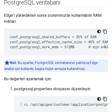
Postgre
SQL veritabanı
Edge'i yükledikten sonra sisteminizde kullanılabilir RAM
miktarı:
conf_postgresql_shared_buffers = 35% of RAM      # 
conf_postgresql_effective_cache_size = 45% of RAM

conf_postgresql_work_mem = 512MB       # min 64kB
Not:
Bu ayarlar, PostgreSQL veritabanının yalnızca Edge
analizi için kullanılır, başka hiçbir amaçla kullanılmaz.
Bu değerleri ayarlamak için:
postgresql.properties dosyasını düzenleyin:
vi /opt/apigee/customer/application/postgre