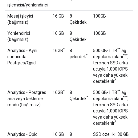
işlemcisi/yönlendirici
Mesaj İşleyici
16 GB
8
100GB
(bağımsız)
Çekirdek
Yönlendirici
16 GB
8
100GB
(bağımsız)
Çekirdek
*
**
Analytics - Aynı
16GB
8
500 GB-1 TB
ağ
*
***
sunucuda
çekirdek
depolama alanı
,
Postgres/Qpid
tercihen SSD arka
ucuyla 1.000 IOPS
veya daha yüksek
*
desteklenir
*
**
Analytics - Postgres
16GB
8
500 GB-1 TB
ağ
*
***
ana veya bekleme
Çekirdek
depolama alanı
,
modu (bağımsız)
tercihen SSD arka
ucuyla 1.000 IOPS
veya daha yüksek
*
desteklenir
Analytics - Qpid
16 GB
8
SSD özellikli 30 GB