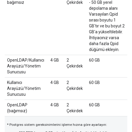
bağımsız
Çekirdek
- 50 GB yerel
depolama alanı
Varsayılan Qpid
sırası boyutu 1
GB'tır ve bu boyut 2
GB'a yükseltilebilir.
İhtiyacınız varsa
daha fazla Qpid
düğümü ekleyin.
OpenLDAP/Kullanıcı
4 GB
2
60 GB
Arayüzü/Yönetim
Çekirdek
Sunucusu
Kullanıcı
4 GB
2
60 GB
Arayüzü/Yönetim
Çekirdek
Sunucusu
OpenLDAP
4 GB
2
60 GB
(bağımsız)
Çekirdek
* Postgres sistem gereksinimlerini işleme hızına göre ayarlayın: