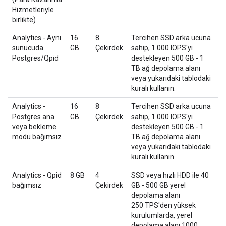
Hizmetleriyle
birlikte)
Analytics - Aynı
16
8
Tercihen SSD arka ucuna
sunucuda
GB
Çekirdek
sahip, 1.000 IOPS'yi
Postgres/Qpid
destekleyen 500 GB - 1
TB ağ depolama alanı
veya yukarıdaki tablodaki
kuralı kullanın.
Analytics -
16
8
Tercihen SSD arka ucuna
Postgres ana
GB
Çekirdek
sahip, 1.000 IOPS'yi
veya bekleme
destekleyen 500 GB - 1
modu bağımsız
TB ağ depolama alanı
veya yukarıdaki tablodaki
kuralı kullanın.
Analytics - Qpid
8 GB
4
SSD veya hızlı HDD ile 40
bağımsız
Çekirdek
GB - 500 GB yerel
depolama alanı
250 TPS'den yüksek
kurulumlarda, yerel
depolama alanı 1000