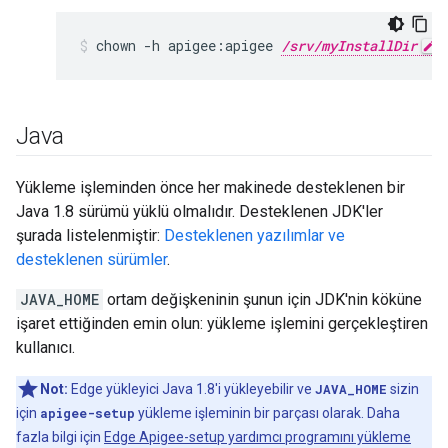
chown -h apigee:apigee 
/srv/myInstallDir
 
Java
Yükleme işleminden önce her makinede desteklenen bir
Java 1.8 sürümü yüklü olmalıdır. Desteklenen JDK'ler
şurada listelenmiştir:
Desteklenen yazılımlar ve
desteklenen sürümler
.
JAVA_HOME
ortam değişkeninin şunun için JDK'nin köküne
işaret ettiğinden emin olun: yükleme işlemini gerçekleştiren
kullanıcı.
Not:
Edge yükleyici Java 1.8'i yükleyebilir ve
JAVA_HOME
sizin
için
apigee-setup
yükleme işleminin bir parçası olarak. Daha
fazla bilgi için
Edge Apigee-setup yardımcı programını yükleme