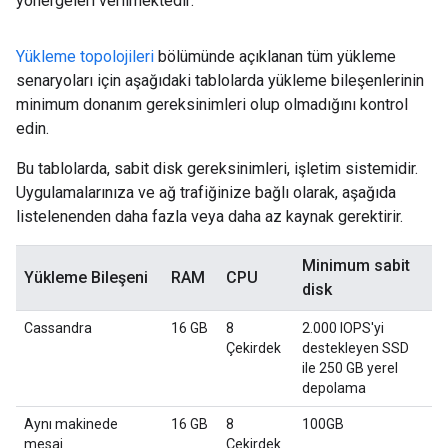
yönergeleri verilmektedir:
Yükleme topolojileri
bölümünde açıklanan tüm yükleme
senaryoları için aşağıdaki tablolarda yükleme bileşenlerinin
minimum donanım gereksinimleri olup olmadığını kontrol
edin.
Bu tablolarda, sabit disk gereksinimleri, işletim sistemidir.
Uygulamalarınıza ve ağ trafiğinize bağlı olarak, aşağıda
listelenenden daha fazla veya daha az kaynak gerektirir.
Minimum sabit
Yükleme Bileşeni
RAM
CPU
disk
Cassandra
16 GB
8
2.000 IOPS'yi
Çekirdek
destekleyen SSD
ile 250 GB yerel
depolama
Aynı makinede
16 GB
8
100GB
mesaj
Çekirdek