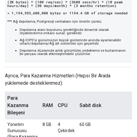
(2K bytes) * (100 req/sec) * (3600 secs/hr) * (18 peak
hours/day) * (30 days/month) * (3 months retention)
= 1,194,393,600,000 bytes or 1194.4 GB of storage needed
*** Ağ depolama, Postgresql veritabanı için önerilir çünkü:
Depolama alanı boyutunu gerektiğinde dinamik olarak
ölçeklendirme imkanı sunar. gereklidir.
Ağ IOPS'si günümüzün büyük günlerinde anında ayarlanabilir
ortam/depolama/Ağ alt sistemleri için geçerlidir.
Depolama düzeyinde anlık görüntüler, yedekleme ve kurtarmanın
bir parçası olarak etkinleştirilebilir çözümler.
Ayrıca, Para Kazanma Hizmetleri (Hepsi Bir Arada
yüklemede desteklenmez):
Para
Kazanma
RAM
CPU
Sabit disk
Bileşeni
Yönetim
8 GB
4
60 GB
Sunucusu
Çekirdek
(Para Kazanma