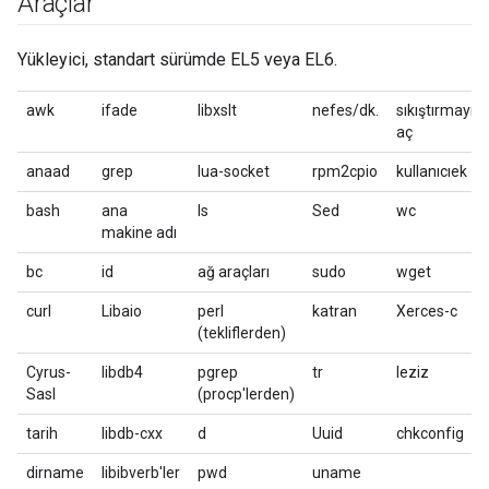
Araçlar
Yükleyici, standart sürümde EL5 veya EL6.
awk
ifade
libxslt
nefes/dk.
sıkıştırmayı
aç
anaad
grep
lua-socket
rpm2cpio
kullanıcıek
bash
ana
ls
Sed
wc
makine adı
bc
id
ağ araçları
sudo
wget
curl
Libaio
perl
katran
Xerces-c
(tekliflerden)
Cyrus-
libdb4
pgrep
tr
leziz
Sasl
(procp'lerden)
tarih
libdb-cxx
d
Uuid
chkconfig
dirname
libibverb'ler
pwd
uname