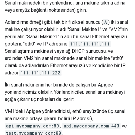
Sanal makinedeki bir yönlendirici, ana makine takma adına
veya arayüz bağlantı noktasından) girin.
Adlandırma örneği gibi, tek bir fiziksel sunucu (
A
) iki sanal
makine çalıştırıyor olabilir. adı "Sanal Makine1" ve "VM2"nin
yerini alır. "Sanal Makine1"in adlı bir sanal Ethernet arayüzü
gösterir. "eth0" ve IP adresine
111.111.111.111
Sanallaştırma makinesi veya ağ DHCP sunucusu; ve
ardından VM2'nin sanal makinede sanal bir makine "eth0"
olarak da adlandırılan Ethernet arayüzü ve kendisine bir IP
adresi
111.111.111.222
.
İki sanal makinenin her birinde de çalışan bir Apigee
yönlendiricimiz olabilir. Yönlendiriciler, sanal ana makineyi
açığa çıkarır uç noktaları da içerir:
VM1'deki Apigee yönlendiricisi, eth0 arayüzünde üç sanal
ana makine ortaya çıkarır. belirli IP adresi),
api.mycompany.com:80
,
api.mycompany.com:443
ve
test.mycompany.com:80
.