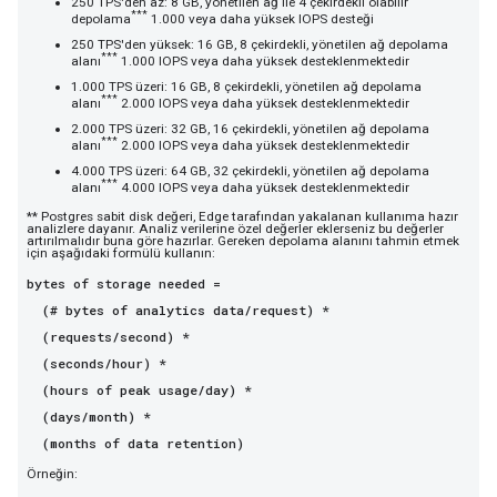
250 TPS'den az: 8 GB, yönetilen ağ ile 4 çekirdekli olabilir
***
depolama
1.000 veya daha yüksek IOPS desteği
250 TPS'den yüksek: 16 GB, 8 çekirdekli, yönetilen ağ depolama
***
alanı
1.000 IOPS veya daha yüksek desteklenmektedir
1.000 TPS üzeri: 16 GB, 8 çekirdekli, yönetilen ağ depolama
***
alanı
2.000 IOPS veya daha yüksek desteklenmektedir
2.000 TPS üzeri: 32 GB, 16 çekirdekli, yönetilen ağ depolama
***
alanı
2.000 IOPS veya daha yüksek desteklenmektedir
4.000 TPS üzeri: 64 GB, 32 çekirdekli, yönetilen ağ depolama
***
alanı
4.000 IOPS veya daha yüksek desteklenmektedir
** Postgres sabit disk değeri, Edge tarafından yakalanan kullanıma hazır
analizlere dayanır. Analiz verilerine özel değerler eklerseniz bu değerler
artırılmalıdır buna göre hazırlar. Gereken depolama alanını tahmin etmek
için aşağıdaki formülü kullanın:
bytes of storage needed =
(# bytes of analytics data/request) *
(requests/second) *
(seconds/hour) *
(hours of peak usage/day) *
(days/month) *
(months of data retention)
Örneğin: