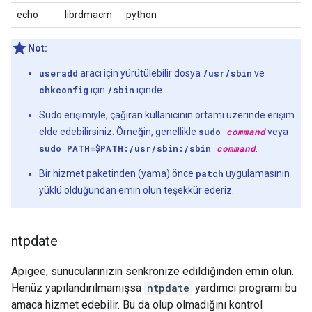
echo
librdmacm
python
Not:
useradd
aracı için yürütülebilir dosya
/usr/sbin
ve
chkconfig
için
/sbin
içinde.
Sudo erişimiyle, çağıran kullanıcının ortamı üzerinde erişim
elde edebilirsiniz. Örneğin, genellikle
sudo
command
veya
sudo PATH=$PATH:/usr/sbin:/sbin
command
.
Bir hizmet paketinden (yama) önce
patch
uygulamasının
yüklü olduğundan emin olun teşekkür ederiz.
ntpdate
Apigee, sunucularınızın senkronize edildiğinden emin olun.
Henüz yapılandırılmamışsa
ntpdate
yardımcı programı bu
amaca hizmet edebilir. Bu da olup olmadığını kontrol