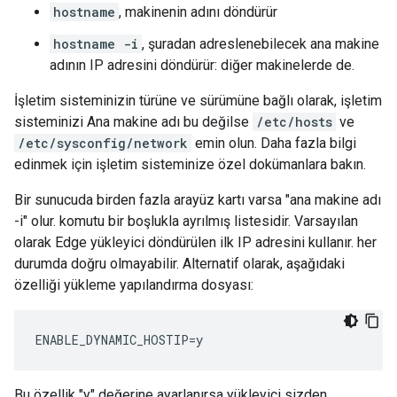
hostname
, makinenin adını döndürür
hostname -i
, şuradan adreslenebilecek ana makine
adının IP adresini döndürür: diğer makinelerde de.
İşletim sisteminizin türüne ve sürümüne bağlı olarak, işletim
sisteminizi Ana makine adı bu değilse
/etc/hosts
ve
/etc/sysconfig/network
emin olun. Daha fazla bilgi
edinmek için işletim sisteminize özel dokümanlara bakın.
Bir sunucuda birden fazla arayüz kartı varsa "ana makine adı
-i" olur. komutu bir boşlukla ayrılmış listesidir. Varsayılan
olarak Edge yükleyici döndürülen ilk IP adresini kullanır. her
durumda doğru olmayabilir. Alternatif olarak, aşağıdaki
özelliği yükleme yapılandırma dosyası:
ENABLE_DYNAMIC_HOSTIP=y
Bu özellik "y" değerine ayarlanırsa yükleyici sizden,